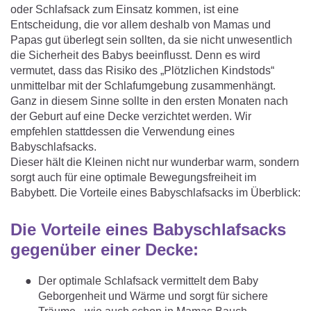
Matratzenschoner & -auflage
oder Schlafsack zum Einsatz kommen, ist eine
STILLKISSEN & STILLTUCH
Sommerschlafsack
Entscheidung, die vor allem deshalb von Mamas und
Baby-Kuscheldecke
Ersatzbezug
Papas gut überlegt sein sollten, da sie nicht unwesentlich
Strampelsack
WICKELUNTERLAGEN
die Sicherheit des Babys beeinflusst. Denn es wird
Krabbeldecke
Betteinsatz
vermutet, dass das Risiko des „Plötzlichen Kindstods“
Puck-Schlafsack
unmittelbar mit der Schlafumgebung zusammenhängt.
Kuschelkissen
TEXTILIEN
Ganz in diesem Sinne sollte in den ersten Monaten nach
Innenschlafsack
der Geburt auf eine Decke verzichtet werden. Wir
Bettwäsche
ENTWICKLUNGSFÖRDERUNG
empfehlen stattdessen die Verwendung eines
Babyschlafsacks.
Spannbettlaken
Dieser hält die Kleinen nicht nur wunderbar warm, sondern
sorgt auch für eine optimale Bewegungsfreiheit im
Kuschelnest
ZUBEHÖR
Bettschlange
Babybett. Die Vorteile eines Babyschlafsacks im Überblick:
Spezialkissen
Dreieckstuch & Schnuffeltuch
GESCHENKGUTSCHEIN
Die Vorteile eines Babyschlafsacks
Seitenlagerung
Mulltücher
gegenüber einer Decke:
GESCHENKSETS & AKTIONEN
Der optimale Schlafsack vermittelt dem Baby
Geborgenheit und Wärme und sorgt für sichere