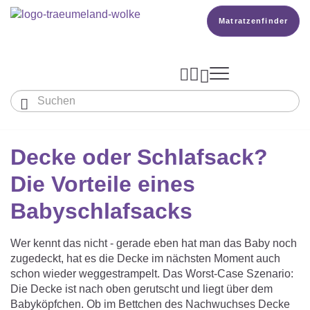
Matratzenfinder




Baby & Kinder
Erwachsene
Decke oder Schlafsack?
Unser Träumeland
MATRATZEN & ZUBEHÖR
Wissen
Die Vorteile eines
MATRATZEN

PRODUKTION

Matratze Beistellbett, Wiege & Co
SCHLAFSÄCKE
Babyschlafsacks
TOPPER
BETTER DREAMS
Babymatratze
Den Richtigen Schlafsack Finden
Matratzenfinder
DECKEN & KISSEN
Wer kennt das nicht - gerade eben hat man das Baby noch
KOPFKISSEN
zugedeckt, hat es die Decke im nächsten Moment auch
Kinder- Und Jugendmatratze
TEAM
Ganzjahresschlafsack
schon wieder weggestrampelt. Das Worst-Case Szenario:
Babydecken Und Babykissen
BABYNEST
Die Decke ist nach oben gerutscht und liegt über dem
Reisebett- Und Laufgittermatratze
MATRATZENFINDER
Schlafsack Mit Füßen
Babyköpfchen. Ob im Bettchen des Nachwuchses Decke
KARRIERE
Kinderdecken Und Kinderkissen