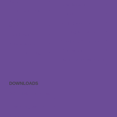
Karriere
Bestellablauf
Träumeland Outlet
Retoure
Träumeland Partner
Vertrag widerrufen
werden
Zahlung & Versand
Händlersuche
Sondermaß anfragen
Kontakt & Anfahrt
Datenschutz
EFRE Förderung
Barrierefreiheitserklärun
g
DOWNLOADS
APP Einschlaf­geräusche
Geschenkgutschein
Kataloge