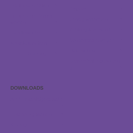
Träumeland Outlet
Retoure
Träumeland Partner
Vertrag widerrufen
werden
Zahlung & Versand
Händlersuche
Sondermaß anfragen
Kontakt & Anfahrt
Datenschutz
EFRE Förderung
Barrierefreiheitserklärun
g
DOWNLOADS
APP Einschlaf­geräusche
Geschenkgutschein
Kataloge