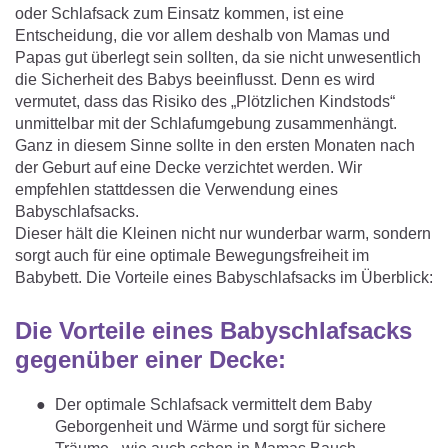
Matratzenschoner & -auflage
oder Schlafsack zum Einsatz kommen, ist eine
STILLKISSEN & STILLTUCH
Sommerschlafsack
Entscheidung, die vor allem deshalb von Mamas und
Baby-Kuscheldecke
Ersatzbezug
Papas gut überlegt sein sollten, da sie nicht unwesentlich
Strampelsack
WICKELUNTERLAGEN
die Sicherheit des Babys beeinflusst. Denn es wird
Krabbeldecke
Betteinsatz
vermutet, dass das Risiko des „Plötzlichen Kindstods“
Puck-Schlafsack
unmittelbar mit der Schlafumgebung zusammenhängt.
Kuschelkissen
TEXTILIEN
Ganz in diesem Sinne sollte in den ersten Monaten nach
Innenschlafsack
der Geburt auf eine Decke verzichtet werden. Wir
Bettwäsche
ENTWICKLUNGSFÖRDERUNG
empfehlen stattdessen die Verwendung eines
Babyschlafsacks.
Spannbettlaken
Dieser hält die Kleinen nicht nur wunderbar warm, sondern
sorgt auch für eine optimale Bewegungsfreiheit im
Kuschelnest
ZUBEHÖR
Bettschlange
Babybett. Die Vorteile eines Babyschlafsacks im Überblick:
Spezialkissen
Dreieckstuch & Schnuffeltuch
GESCHENKGUTSCHEIN
Die Vorteile eines Babyschlafsacks
Seitenlagerung
Mulltücher
gegenüber einer Decke:
GESCHENKSETS & AKTIONEN
Der optimale Schlafsack vermittelt dem Baby
Geborgenheit und Wärme und sorgt für sichere