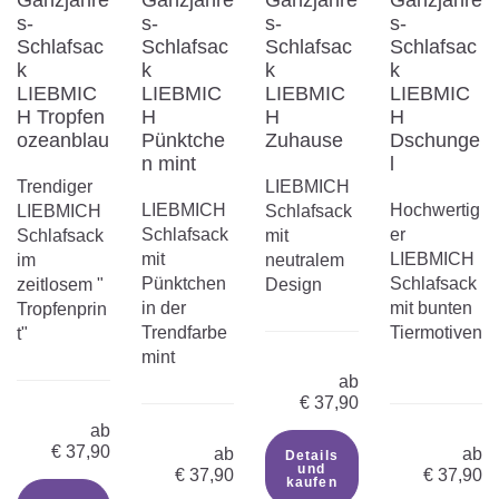
Ganzjahre
Ganzjahre
Ganzjahre
Ganzjahre
s-
s-
s-
s-
Schlafsac
Schlafsac
Schlafsac
Schlafsac
k
k
k
k
LIEBMIC
LIEBMIC
LIEBMIC
LIEBMIC
H Tropfen
H
H
H
ozeanblau
Pünktche
Zuhause
Dschunge
n mint
l
Trendiger
LIEBMICH
LIEBMICH
Hochwertig
LIEBMICH
Schlafsack
Schlafsack
er
Schlafsack
mit
mit
LIEBMICH
im
neutralem
Pünktchen
Schlafsack
zeitlosem "
Design
in der
mit bunten
Tropfenprin
Trendfarbe
Tiermotiven
t"
mint
ab
€
37,90
ab
€
37,90
ab
ab
Details
und
€
37,90
€
37,90
kaufen