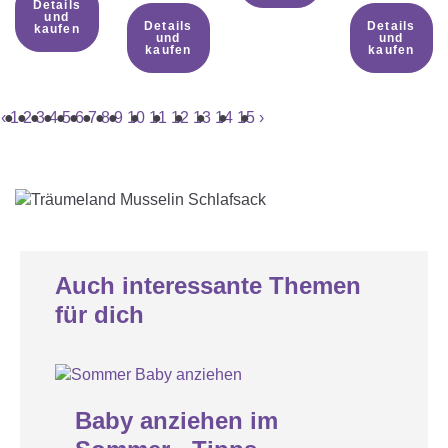
Details
und
Details
Details
kaufen
und
und
kaufen
kaufen
‹
1
2
3
4
5
6
7
8
9
10
11
12
13
14
15
›
Auch interessante Themen
für dich
18
MAI
Baby anziehen im