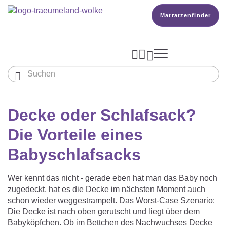
Matratzenfinder




Baby & Kinder
Erwachsene
Decke oder Schlafsack?
Unser Träumeland
MATRATZEN & ZUBEHÖR
Wissen
Die Vorteile eines
MATRATZEN

PRODUKTION

Matratze Beistellbett, Wiege & Co
SCHLAFSÄCKE
Babyschlafsacks
TOPPER
BETTER DREAMS
Babymatratze
Den Richtigen Schlafsack Finden
Matratzenfinder
DECKEN & KISSEN
Wer kennt das nicht - gerade eben hat man das Baby noch
KOPFKISSEN
zugedeckt, hat es die Decke im nächsten Moment auch
Kinder- Und Jugendmatratze
TEAM
Ganzjahresschlafsack
schon wieder weggestrampelt. Das Worst-Case Szenario:
Babydecken Und Babykissen
BABYNEST
Die Decke ist nach oben gerutscht und liegt über dem
Reisebett- Und Laufgittermatratze
MATRATZENFINDER
Schlafsack Mit Füßen
Babyköpfchen. Ob im Bettchen des Nachwuchses Decke
KARRIERE
Kinderdecken Und Kinderkissen