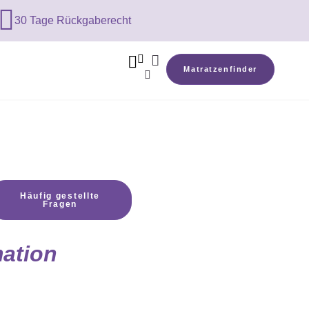

30 Tage Rückgaberecht



Matratzenfinder

Häufig gestellte
Fragen
mation