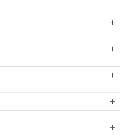




