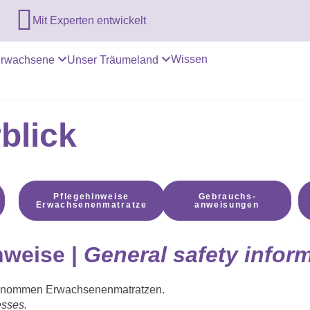

Mit Experten entwickelt
Wissen
rwachsene
Unser Träumeland
blick
Pflegehinweise
Gebrauchs­
Erwachsenenmatratze
anweisungen
nweise |
General safety infor
sgenommen Erwachsenenmatratzen.
esses.