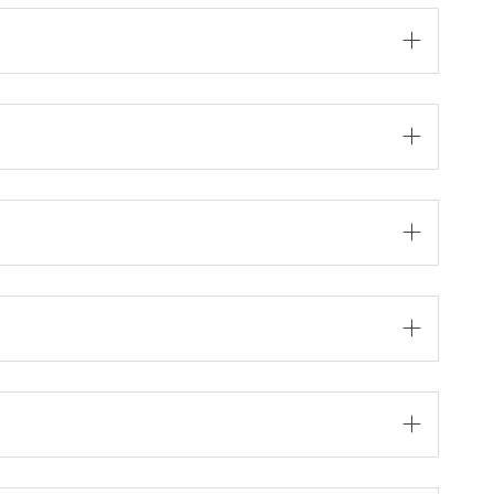




