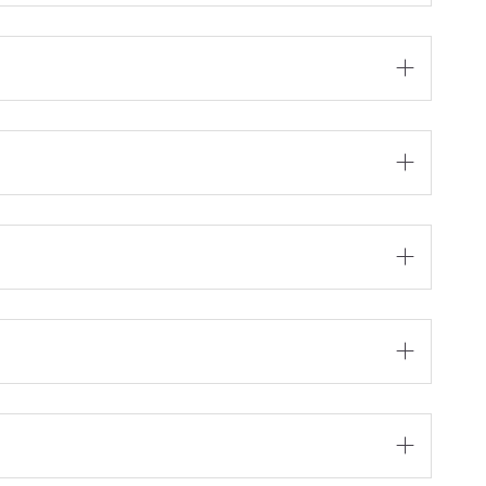




