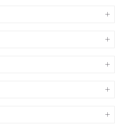




