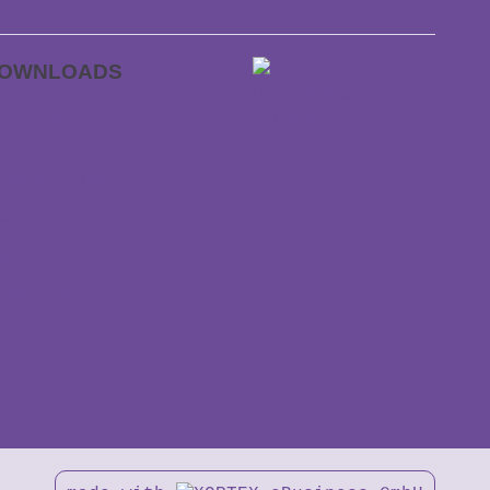
OWNLOADS
P Einschlaf­
räusche
schenkgutschein
taloge
GB
ownloads