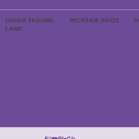
UNSER TRÄUME­
WICHTIGE INFOS
D
LAND
FAQs
AP
ge
Karriere
Bestellablauf
Ge
Träumeland Outlet
Retoure
Ka
Träumeland Partner
Vertrag widerrufen
werden
A
Zahlung & Versand
Händlersuche
D
Sondermaß anfragen
Kontakt & Anfahrt
Datenschutz
EFRE Förderung
Barrierefreiheitserkläru
ng