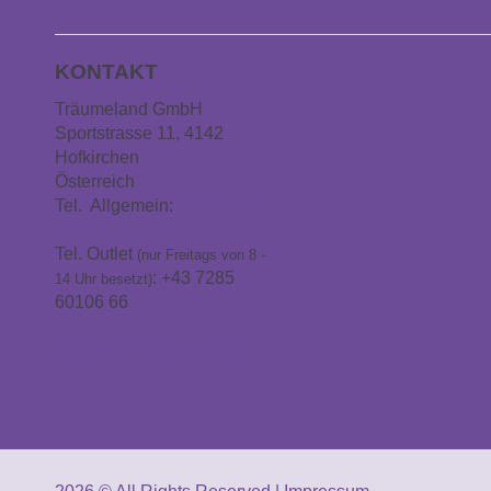
KONTAKT
Träumeland GmbH
Sportstrasse 11, 4142
Hofkirchen
Österreich
Tel. Allgemein:
+43 7285
60106
Tel. Outlet
(nur Freitags von 8 -
: +43 7285
14 Uhr besetzt)
60106 66
info@traeumeland.com