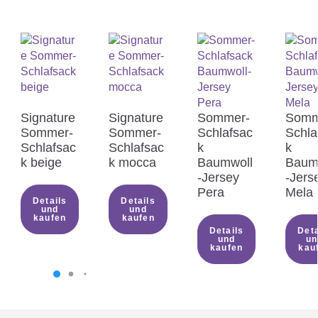
Warum sollte mein Kind in einem

Schlafsack schlafen?
Welche Kleidung soll mein Baby
Signature
Signature
Sommer-
Somm

Sommer-
Sommer-
Schlafsac
Schla
im Schlafsack tragen?
Schlafsac
Schlafsac
k
k
k beige
k mocca
Baumwoll
Baum
-Jersey
-Jers
Pera
Mela
Worauf du beim Kauf eines
Details
Details
und
und

kaufen
kaufen
Babyschlafsacks achten sollest…
Details
Deta
und
un
kaufen
kau
Warum Babys den LIEBMICH
