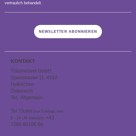
vertraulich behandelt.
NEWSLETTER ABONNIEREN
KONTAKT
Träumeland GmbH
Sportstrasse 11, 4142
Hofkirchen
Österreich
Tel. Allgemein:
+43
7285 60106
Tel. Outlet
(nur Freitags von
: +43
8 - 14 Uhr besetzt)
7285 60106 66