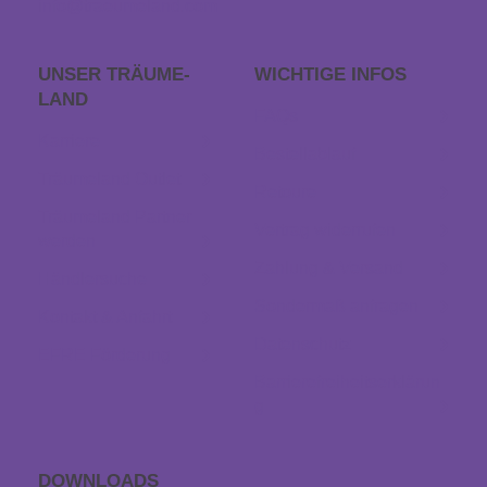
info@traeumeland.com
UNSER TRÄUME­
WICHTIGE INFOS
LAND
FAQs
Karriere
Bestellablauf
Träumeland Outlet
Retoure
Träumeland Partner
Vertrag widerrufen
werden
Zahlung & Versand
Händlersuche
Sondermaß anfragen
Kontakt & Anfahrt
Datenschutz
EFRE Förderung
Barrierefreiheitserklärun
g
DOWNLOADS