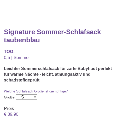
Matratzenschoner & -auflage
STILLKISSEN & STILLTUCH
Sommerschlafsack
Baby-Kuscheldecke
Ersatzbezug
Strampelsack
WICKELUNTERLAGEN
Krabbeldecke
Betteinsatz
Puck-Schlafsack
Signature Sommer-Schlafsack
Kuschelkissen
TEXTILIEN
taubenblau
Innenschlafsack
Bettwäsche
ENTWICKLUNGSFÖRDERUNG
TOG:
0,5 | Sommer
Spannbettlaken
Kuschelnest
ZUBEHÖR
Leichter Sommerschlafsack für zarte Babyhaut perfekt
Bettschlange
für warme Nächte - leicht, atmungsaktiv und
Spezialkissen
schadstoffgeprüft
Dreieckstuch & Schnuffeltuch
GESCHENKGUTSCHEIN
Seitenlagerung
Mulltücher
Welche Schlafsack Größe ist die richtige?
GESCHENKSETS & AKTIONEN
Größe
Preis
€
39,90