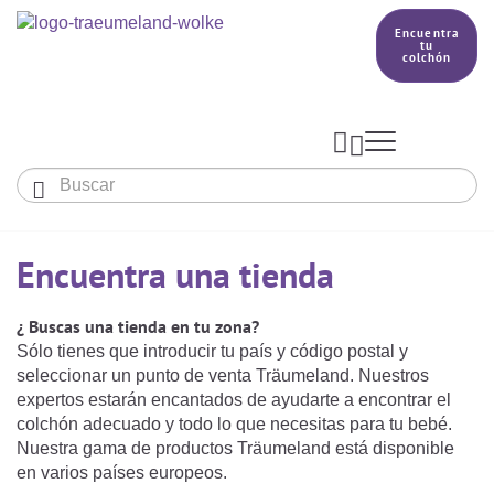
Encuentra
tu
colchón



Bebés y niños
Encuentra una tienda
El país de nuestros sueños
Conocimientos
COLCHONES Y ACCESORIOS

PRODUCCIÓN

¿ Buscas una tienda en tu zona?
Colchón De Colecho, Cuna & Co
SACOS DE DORMIR
Sólo tienes que introducir tu país y código postal y
BETTER DREAMS
seleccionar un punto de venta Träumeland. Nuestros
Encuentra tu colchón
Colchones Para Bebé
expertos estarán encantados de ayudarte a encontrar el
Cómo Elegir Un Saco De Dormir Para Bebé
MANTAS, NÓRDICOS Y ALMOHADAS
colchón adecuado y todo lo que necesitas para tu bebé.
Colchones Infantiles Y Juveniles
Nuestra gama de productos Träumeland está disponible
Saco De Dormir Para Todo El Año
Mantas, Nórdicos Y Almohadas Para Bebés
NIDO DE BEBÉ
en varios países europeos.
Colchones Para Parques Y Para Cunas De Viaje