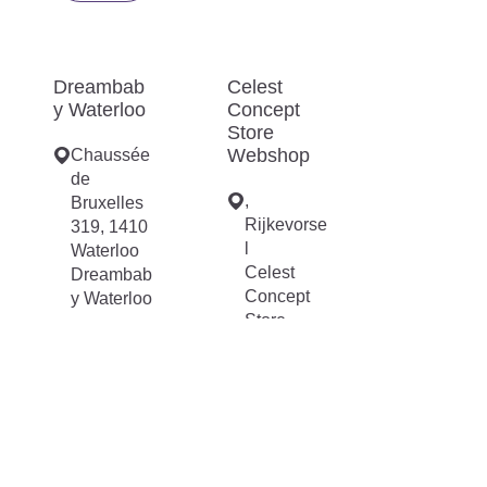
Dreambab
Celest
y Waterloo
Concept
Store
Webshop
Chaussée
de
,
Bruxelles
Rijkevorse
319, 1410
l
Waterloo
Celest
Dreambab
Concept
y Waterloo
Store
Webshop
Ver
itinerario
https://cele
stconcepts
tore.be/
Ver
itinerario