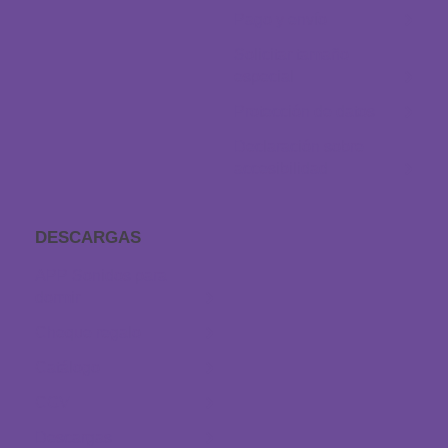
Pago y envío
Solicitar tamaño
especial
Protección de datos
Declaración sobre
accesibilidad
DESCARGAS
APP Sonidos para
dormir
Cheque regalo
Catálogo
CGV
Descargas