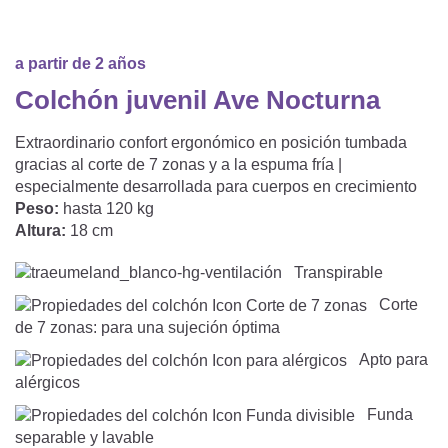
Saco De Dormir Con Piernas
Nórdicos Y Almohadas Infantiles
Protectores De Colchón
COJÍN DE LACTANCIA Y MANTITA DE LACT
Saco De Dormir De Verano
Mantita Para Bebé
a partir de 2 años
Funda De Recambio
Saco Manta
CAMBIADORES
Colchón juvenil Ave Nocturna
Manta De Juego Para Bebés
Somier
Saco Envolvente
Extraordinario confort ergonómico en posición tumbada
Cojines Decorativos
TEXTILES
gracias al corte de 7 zonas y a la espuma fría |
Saco De Dormir Interior
especialmente desarrollada para cuerpos en crecimiento
Sábanas
SOPORTE DEL DESARROLLO
Peso:
hasta 120 kg
Altura:
18 cm
Sábanas Bajeras
Transpirable
Cuna Nido
ACCESORIOS
Protectores De Cuna
Corte
Almohadas Especiales
de 7 zonas: para una sujeción óptima
Baberos Y Doudou
CHEQUE REGALO
Apto para
Posicionamiento Lateral
Paños De Muselina
alérgicos
LOTES DE REGALO Y PROMOCIONES
Funda
separable y lavable