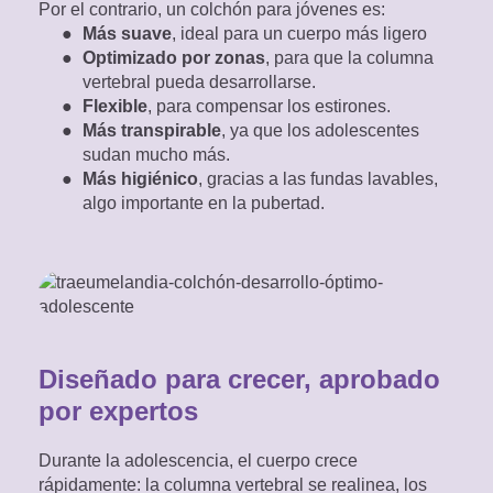
juveniles:
Por el contrario, un colchón para jóvenes es:
Más suave
, ideal para un cuerpo más ligero
Optimizado por zonas
, para que la columna
vertebral pueda desarrollarse.
¿Cuánto tiempo se puede
Flexible
, para compensar los estirones.
Más transpirable
, ya que los adolescentes
guardar un colchón enrollado

sudan mucho más.
Más higiénico
, gracias a las fundas lavables,
en una caja?
algo importante en la pubertad.
Nuestros colchones están
enrollados y envasados al vacío por
motivos de transporte. Para que los
materiales se desplieguen de forma
óptima después de desembalarlos,
Diseñado para crecer, aprobado
le recomendamos que no guarde el
por expertos
colchón enrollado durante
demasiado tiempo.
Nuestra recomendación:
Durante la adolescencia, el cuerpo crece
Un colchón enrollado debe
rápidamente: la columna vertebral se realinea, los