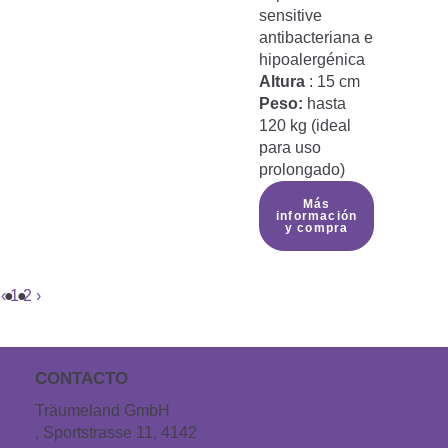
sensitive
antibacteriana e
hipoalergénica
Altura
: 15 cm
Peso:
hasta
120 kg (ideal
para uso
prolongado)
Más
información
y compra
‹
1
2
›
CONTACTO
Träumeland GmbH
, Sportstrasse 11, 4142