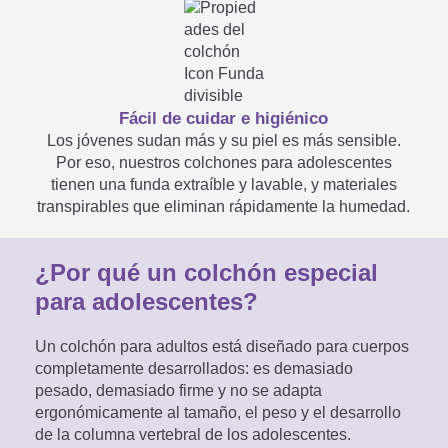
especiales?
Fácil de cuidar e higiénico
Mi colchón no se ajusta a la
Los jóvenes sudan más y su piel es más sensible.
Por eso, nuestros colchones para adolescentes
medida especificada. ¿Y ahora

tienen una funda extraíble y lavable, y materiales
transpirables que eliminan rápidamente la humedad.
qué?
¿Por qué un colchón especial
para adolescentes?
Medidas máximas posibles
Un colchón para adultos está diseñado para cuerpos
para las medidas especiales de
completamente desarrollados: es demasiado

pesado, demasiado firme y no se adapta
colchones infantiles y
ergonómicamente al tamaño, el peso y el desarrollo
de la columna vertebral de los adolescentes.