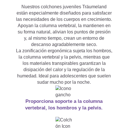
Nuestros colchones juveniles Träumeland
para adultos?
están especialmente diseñados para satisfacer
las necesidades de los cuerpos en crecimiento.
Apoyan la columna vertebral, la mantienen en
su forma natural, alivian los puntos de presión
¿Qué colchón infantil / juvenil
y, al mismo tiempo, crean un entorno de
descanso agradablemente seco.

La zonificación ergonómica sujeta los hombros,
es el mejor?
la columna vertebral y la pelvis, mientras que
los materiales transpirables garantizan la
disipación del calor y la regulación de la
humedad. Ideal para adolescentes que suelen
¿Siendo adulto puedo dormir
sudar mucho por la noche.
en un colchón infantil y

Proporciona soporte a la columna
juvenil?
vertebral, los hombros y la pelvis.