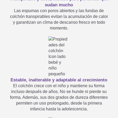
sudan mucho
Mi colchón infantil y juvenil
Las espumas con poros abiertos y las fundas de

colchón transpirables evitan la acumulación de calor
tiene un hueco
y garantizan un clima de descanso fresco en todo
momento.
¿Se puede lavar también el

núcleo del colchón?
En la cama de mi hijo no cabe
Estable, inalterable y adaptable al crecimiento
El colchón crece con el niño y mantiene su forma
ningún colchón de la gama
incluso después de años. No se hunde ni pierde su
forma. Además, sus dos grados de dureza diferentes
estándar de Träumeland. ¿Hay

permiten un uso prolongado, desde la primera
infancia hasta la adolescencia.
también dimensiones