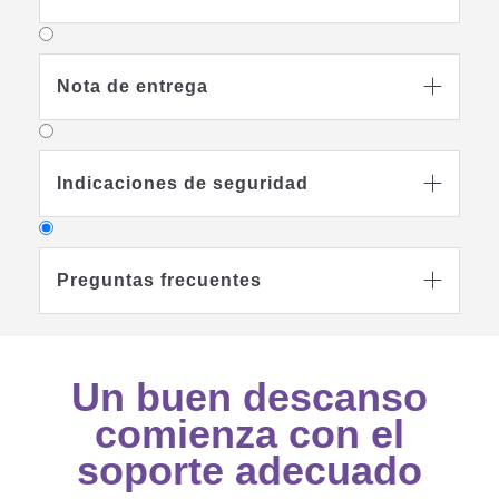
Nota de entrega

Indicaciones de seguridad

Preguntas frecuentes

Un buen descanso
¿Por qué debería comprar un
comienza con el
colchón infantil y juvenil
soporte adecuado

cuando también hay colchones