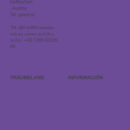
Hofkirchen
, Austria
Tel. general:
+43 7285
60106
Tel. del outlet
(atendido
solo los viernes de 8:00 a
: +43 7285 60106
14:00)
66
info@traeumeland.com
TRÄUMELAND
INFORMACIÓN
Outlet de Träumeland
Preguntas frecuentes
Procedimiento de
Encuentra una tienda
pedidos
Devoluciones
Dirección y contacto
Revocar el contrato