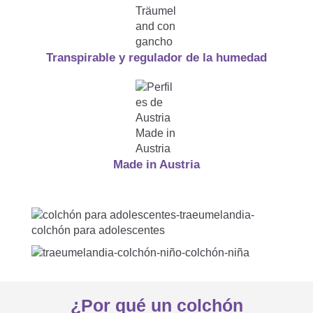
¿Cuánto tiempo puedo utilizar

un colchón infantil y juvenil?
Transpirable y regulador de la humedad
¿Cuándo debo girar el colchón
infantil y juvenil del lado

blando al lado de dureza
Made in Austria
media?
¿Cuánto tiempo necesita un
colchón enrollable para

¿Por qué un colchón