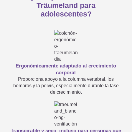
Träumeland para
desplegarse?
adolescentes?
Mi nuevo colchón infantil y
juvenil tiene un olor muy

fuerte…
Ergonómicamente adaptado al crecimiento
corporal
Proporciona apoyo a la columna vertebral, los
El núcleo de mi colchón infantil
hombros y la pelvis, especialmente durante la fase
de crecimiento.
y juvenil se ha vuelto de color

amarillo, ¿qué debo hacer?
Transpirable y seco, incluso para personas que