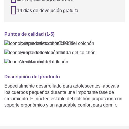

14 días de devolución gratuita
Puntos de calidad (1-5)
Núcleo del colchón





Funda del colchón





Ventilación





Descripción del producto
Especialmente desarrollado para adolescentes, apoya a
los cuerpos pequeños durante una importante fase de
crecimiento. El núcleo estable del colchón proporciona un
soporte ergonómico y un agradable confort para dormir.
Los materiales transpirables favorecen un clima de
descanso equilibrado y ayudan a disipar el calor y la
humedad. Gracias a su calidad duradera, el colchón es