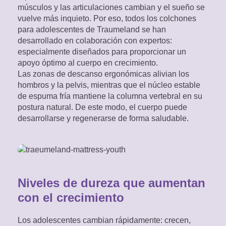
almacenarse en su embalaje o
músculos y las articulaciones cambian y el sueño se
estado enrollado
durante un
vuelve más inquieto. Por eso, todos los colchones
máximo de 3 meses
.
para adolescentes de Traumeland se han
Si el colchón se almacena durante
desarrollado en colaboración con expertos:
mucho más tiempo, es posible que
especialmente diseñados para proporcionar un
el núcleo de espuma
no se
apoyo óptimo al cuerpo en crecimiento.
despliegue por completo o que lo
Las zonas de descanso ergonómicas alivian los
haga muy lentamente
después de
hombros y la pelvis, mientras que el núcleo estable
desembalarlo. En consecuencia, es
de espuma fría mantiene la columna vertebral en su
posible que el colchón no recupere
postura natural. De este modo, el cuerpo puede
temporal o permanentemente su
desarrollarse y regenerarse de forma saludable.
forma original.
Nuestro consejo:
Abra el colchón lo antes posible
después de comprarlo y déle tiempo
suficiente para que se despliegue
Niveles de dureza que aumentan
completamente después de
desembalarlo. Por regla general, el
con el crecimiento
colchón recuperará su forma
definitiva en unos días.
Los adolescentes cambian rápidamente: crecen,