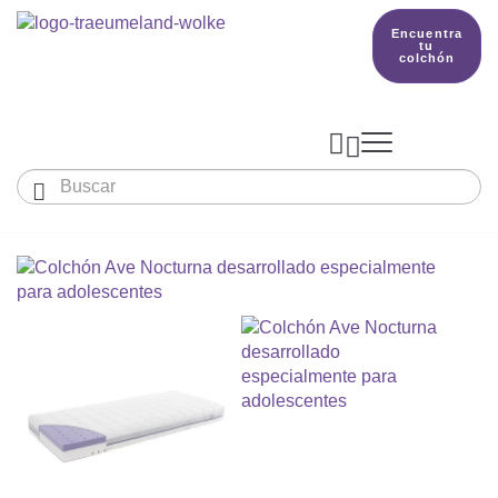
Encuentra
tu
colchón



Bebés y niños
El país de nuestros sueños
Conocimientos
COLCHONES Y ACCESORIOS

PRODUCCIÓN

Colchón De Colecho, Cuna & Co
SACOS DE DORMIR
BETTER DREAMS
Encuentra tu colchón
Colchones Para Bebé
Cómo Elegir Un Saco De Dormir Para Beb
MANTAS, NÓRDICOS Y ALMOHADAS
Colchones Infantiles Y Juveniles
Saco De Dormir Para Todo El Año
Mantas, Nórdicos Y Almohadas Para Bebé
NIDO DE BEBÉ
Colchones Para Parques Y Para Cunas De 