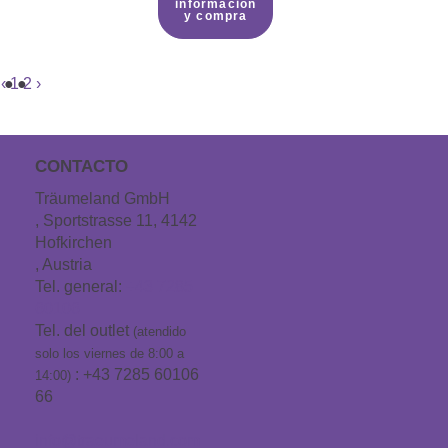
información
y compra
‹
1
2
›
CONTACTO
Träumeland GmbH
, Sportstrasse 11, 4142
Hofkirchen
, Austria
Tel. general:
+43 7285
60106
Tel. del outlet
(atendido
solo los viernes de 8:00 a
: +43 7285 60106
14:00)
66
info@traeumeland.com