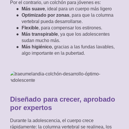
juveniles:
Por el contrario, un colchón para jóvenes es:
Más suave
, ideal para un cuerpo más ligero
Optimizado por zonas
, para que la columna
vertebral pueda desarrollarse.
¿Cuánto tiempo se puede
Flexible
, para compensar los estirones.
Más transpirable
, ya que los adolescentes
guardar un colchón enrollado

sudan mucho más.
Más higiénico
, gracias a las fundas lavables,
en una caja?
algo importante en la pubertad.
Diseñado para crecer, aprobado
por expertos
Durante la adolescencia, el cuerpo crece
rápidamente: la columna vertebral se realinea, los