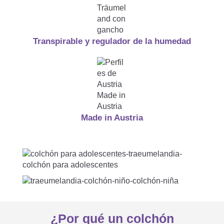
¿Cuánto tiempo puedo utilizar

un colchón infantil y juvenil?
Transpirable y regulador de la humedad
¿Cuándo debo girar el colchón
infantil y juvenil del lado

blando al lado de dureza
Made in Austria
media?
¿Cuánto tiempo necesita un
colchón enrollable para

¿Por qué un colchón