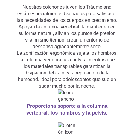
Nuestros colchones juveniles Träumeland
para adultos?
están especialmente diseñados para satisfacer
las necesidades de los cuerpos en crecimiento.
Apoyan la columna vertebral, la mantienen en
su forma natural, alivian los puntos de presión
¿Qué colchón infantil / juvenil
y, al mismo tiempo, crean un entorno de
descanso agradablemente seco.

La zonificación ergonómica sujeta los hombros,
es el mejor?
la columna vertebral y la pelvis, mientras que
los materiales transpirables garantizan la
disipación del calor y la regulación de la
humedad. Ideal para adolescentes que suelen
¿Siendo adulto puedo dormir
sudar mucho por la noche.
en un colchón infantil y

Proporciona soporte a la columna
juvenil?
vertebral, los hombros y la pelvis.