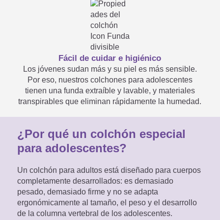
especiales?
Fácil de cuidar e higiénico
Mi colchón no se ajusta a la
Los jóvenes sudan más y su piel es más sensible.
Por eso, nuestros colchones para adolescentes
medida especificada. ¿Y ahora

tienen una funda extraíble y lavable, y materiales
transpirables que eliminan rápidamente la humedad.
qué?
¿Por qué un colchón especial
para adolescentes?
Medidas máximas posibles
Un colchón para adultos está diseñado para cuerpos
para las medidas especiales de
completamente desarrollados: es demasiado

pesado, demasiado firme y no se adapta
colchones infantiles y
ergonómicamente al tamaño, el peso y el desarrollo
de la columna vertebral de los adolescentes.