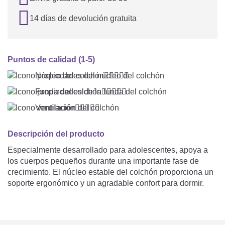

14 días de devolución gratuita
Puntos de calidad (1-5)
Núcleo del colchón





Funda del colchón





Ventilación





Descripción del producto
Especialmente desarrollado para adolescentes, apoya a
los cuerpos pequeños durante una importante fase de
crecimiento. El núcleo estable del colchón proporciona un
soporte ergonómico y un agradable confort para dormir.
Los materiales transpirables favorecen un clima de
descanso equilibrado y ayudan a disipar el calor y la
humedad. Gracias a su calidad duradera, el colchón es