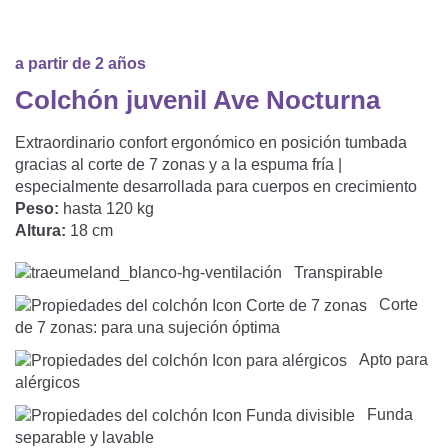
Saco De Dormir Con Piernas
Nórdicos Y Almohadas Infantiles
Protectores De Colchón
COJÍN DE LACTANCIA Y MANTITA DE LACT
Saco De Dormir De Verano
Mantita Para Bebé
a partir de 2 años
Funda De Recambio
Saco Manta
CAMBIADORES
Colchón juvenil Ave Nocturna
Manta De Juego Para Bebés
Somier
Saco Envolvente
Extraordinario confort ergonómico en posición tumbada
Cojines Decorativos
TEXTILES
gracias al corte de 7 zonas y a la espuma fría |
Saco De Dormir Interior
especialmente desarrollada para cuerpos en crecimiento
Sábanas
SOPORTE DEL DESARROLLO
Peso:
hasta 120 kg
Altura:
18 cm
Sábanas Bajeras
Transpirable
Cuna Nido
ACCESORIOS
Protectores De Cuna
Corte
Almohadas Especiales
de 7 zonas: para una sujeción óptima
Baberos Y Doudou
CHEQUE REGALO
Apto para
Posicionamiento Lateral
Paños De Muselina
alérgicos
LOTES DE REGALO Y PROMOCIONES
Funda
separable y lavable