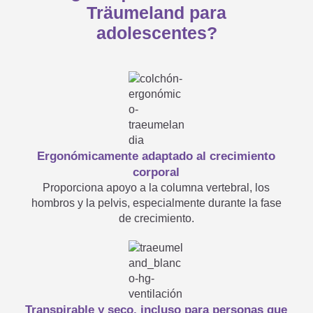
Träumeland para
desplegarse?
adolescentes?
Mi nuevo colchón infantil y
juvenil tiene un olor muy

fuerte…
Ergonómicamente adaptado al crecimiento
corporal
Proporciona apoyo a la columna vertebral, los
El núcleo de mi colchón infantil
hombros y la pelvis, especialmente durante la fase
de crecimiento.
y juvenil se ha vuelto de color

amarillo, ¿qué debo hacer?
No te preocupes: un núcleo de
Transpirable y seco, incluso para personas que