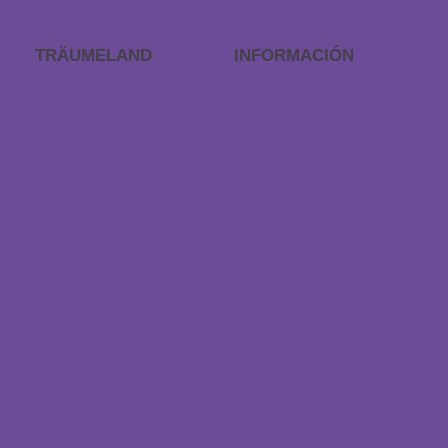
TRÄUMELAND
INFORMACIÓN
Outlet de Träumeland
Preguntas frecuentes
Procedimiento de
Encuentra una tienda
pedidos
Devoluciones
Dirección y contacto
Revocar el contrato
Pago y envío
Solicitar tamaño
especial
Protección de datos
Declaración sobre
accesibilidad