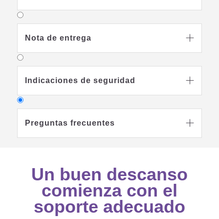
Nota de entrega

Indicaciones de seguridad

Preguntas frecuentes

Un buen descanso
¿Por qué debería comprar un
comienza con el
colchón infantil y juvenil
soporte adecuado

cuando también hay colchones