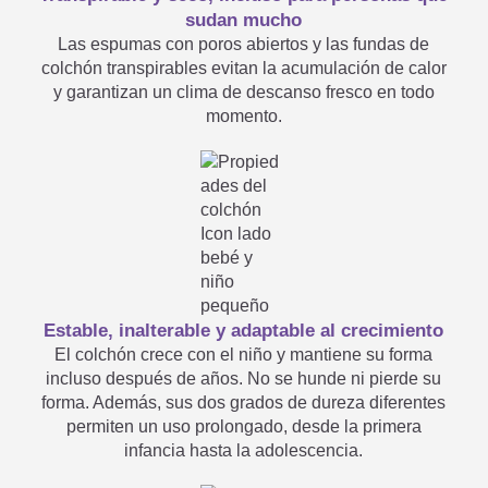
colchón amarillento es totalmente
sudan mucho
Mi colchón infantil y juvenil
inofensivo. Cualquier espuma
Las espumas con poros abiertos y las fundas de

puede volverse amarilla debido a la
colchón transpirables evitan la acumulación de calor
tiene un hueco
luz solar o artificial. Esto es
y garantizan un clima de descanso fresco en todo
completamente inofensivo y en
momento.
ningún caso perjudicial para tu hijo.
¿Se puede lavar también el

núcleo del colchón?
En la cama de mi hijo no cabe
Estable, inalterable y adaptable al crecimiento
El colchón crece con el niño y mantiene su forma
ningún colchón de la gama
incluso después de años. No se hunde ni pierde su
forma. Además, sus dos grados de dureza diferentes
estándar de Träumeland. ¿Hay

permiten un uso prolongado, desde la primera
infancia hasta la adolescencia.
también dimensiones