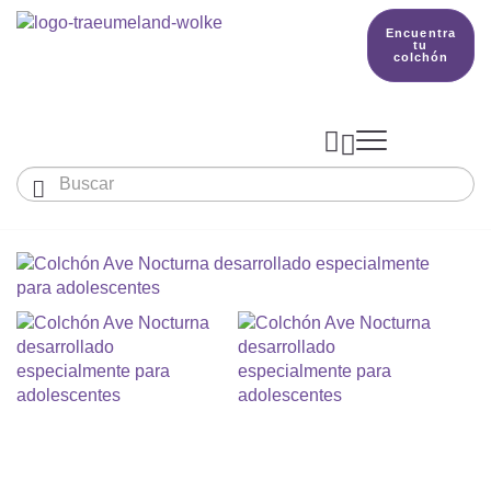
Encuentra
tu
colchón



Bebés y niños
El país de nuestros sueños
Conocimientos
COLCHONES Y ACCESORIOS

PRODUCCIÓN

Colchón De Colecho, Cuna & Co
SACOS DE DORMIR
BETTER DREAMS
Encuentra tu colchón
Colchones Para Bebé
Cómo Elegir Un Saco De Dormir Para Beb
MANTAS, NÓRDICOS Y ALMOHADAS
Colchones Infantiles Y Juveniles
Saco De Dormir Para Todo El Año
Mantas, Nórdicos Y Almohadas Para Bebé
NIDO DE BEBÉ
Colchones Para Parques Y Para Cunas De 