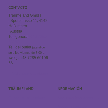
CONTACTO
Träumeland GmbH
, Sportstrasse 11, 4142
Hofkirchen
, Austria
Tel. general:
+43 7285
60106
Tel. del outlet
(atendido
solo los viernes de 8:00 a
: +43 7285 60106
14:00)
66
info@traeumeland.com
TRÄUMELAND
INFORMACIÓN
Outlet de Träumeland
Preguntas frecuentes
Procedimiento de