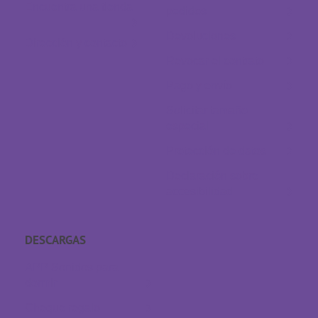
Encuentra una tienda
pedidos
Devoluciones
Dirección y contacto
Revocar el contrato
Pago y envío
Solicitar tamaño
especial
Protección de datos
Declaración sobre
accesibilidad
DESCARGAS
APP Sonidos para
dormir
Cheque regalo