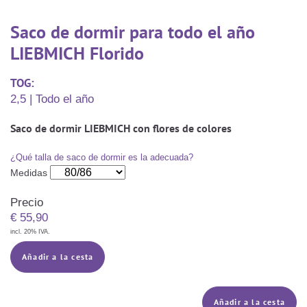
Saco De Dormir Con Piernas
Nórdicos Y Almohadas Infantiles
Protectores De Colchón
COJÍN DE LACTANCIA Y MANTITA DE LACTANCIA
Saco de dormir para todo el año
Saco De Dormir De Verano
Mantita Para Bebé
LIEBMICH Florido
Funda De Recambio
Saco Manta
CAMBIADORES
Manta De Juego Para Bebés
TOG:
Somier
Saco Envolvente
2,5 | Todo el año
Cojines Decorativos
TEXTILES
Saco De Dormir Interior
Saco de dormir LIEBMICH con flores de colores
Sábanas
SOPORTE DEL DESARROLLO
¿Qué talla de saco de dormir es la adecuada?
Sábanas Bajeras
Medidas
Cuna Nido
ACCESORIOS
Protectores De Cuna
Precio
€
55,90
Almohadas Especiales
Baberos Y Doudou
CHEQUE REGALO
incl. 20% IVA.
Posicionamiento Lateral
Paños De Muselina
Añadir a la cesta
LOTES DE REGALO Y PROMOCIONES
Añadir a la cesta