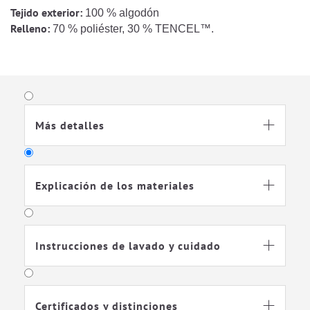
Tejido exterior:
100 % algodón
Relleno:
70 % poliéster, 30 % TENCEL™.
Más detalles

Explicación de los materiales

TENCEL™
Lyocell
Instrucciones de lavado y cuidado

Con TENCEL™ Lyocell ha
comenzado una nueva era en la
tecnología de las fibras. TENCEL
Certificados y distinciones
