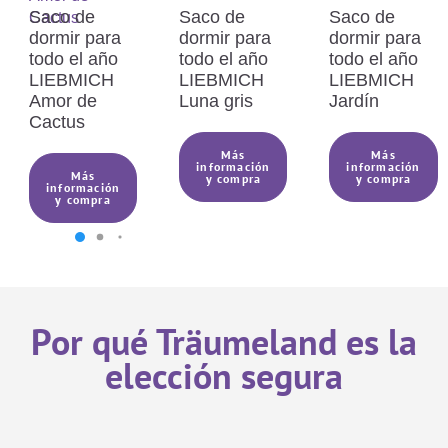
Saco de
Saco de
Saco de
El poliéster es una fibra
dormir para
dormir para
dormir para
especialmente resistente y elástica,
todo el año
todo el año
todo el año
lo que la hace especialmente
LIEBMICH
LIEBMICH
LIEBMICH
adecuada para fundas de colchón y
Amor de
Luna gris
Jardín
aumenta su valor.
Cactus
Más
Más
información
información
Más
y compra
y compra
información
y compra
Por qué Träumeland es la
elección segura