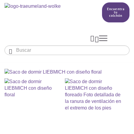
Encuentra
tu
colchón



Bebés y niños
El país de nuestros sueños
Conocimientos
COLCHONES Y ACCESORIOS

PRODUCCIÓN

Colchón De Colecho, Cuna & Co
SACOS DE DORMIR
BETTER DREAMS
Encuentra tu colchón
Colchones Para Bebé
Cómo Elegir Un Saco De Dormir Para Bebé
MANTAS, NÓRDICOS Y ALMOHADAS
Colchones Infantiles Y Juveniles
Saco De Dormir Para Todo El Año
Mantas, Nórdicos Y Almohadas Para Bebés
NIDO DE BEBÉ
Colchones Para Parques Y Para Cunas De Viaje