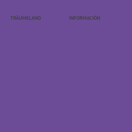
TRÄUMELAND
INFORMACIÓN
Outlet de Träumeland
Preguntas frecuentes
Procedimiento de
Encuentra una tienda
pedidos
Devoluciones
Dirección y contacto
Revocar el contrato
Pago y envío
Solicitar tamaño
especial
Protección de datos
Declaración sobre
accesibilidad