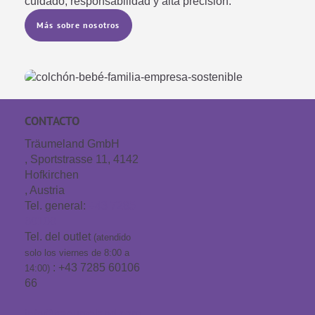
cuidado, responsabilidad y alta precisión.
Más sobre nosotros
CONTACTO
Träumeland GmbH
, Sportstrasse 11, 4142
Hofkirchen
, Austria
Tel. general:
+43 7285
60106
Tel. del outlet
(atendido
solo los viernes de 8:00 a
: +43 7285 60106
14:00)
66
info@traeumeland.com