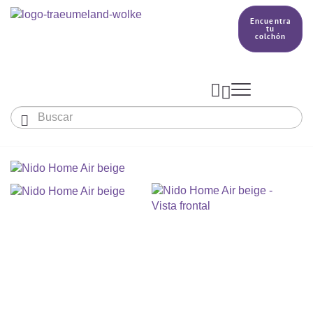
Encuentra
tu
colchón



Bebés y niños
El país de nuestros sueños
Conocimientos
COLCHONES Y ACCESORIOS

PRODUCCIÓN

Colchón De Colecho, Cuna & Co
SACOS DE DORMIR
BETTER DREAMS
Encuentra tu colchón
Colchones Para Bebé
Cómo Elegir Un Saco De Dormir Para Bebé
MANTAS, NÓRDICOS Y ALMOHADAS
Colchones Infantiles Y Juveniles
Saco De Dormir Para Todo El Año
Mantas, Nórdicos Y Almohadas Para Bebés
NIDO DE BEBÉ
Colchones Para Parques Y Para Cunas De Viaje