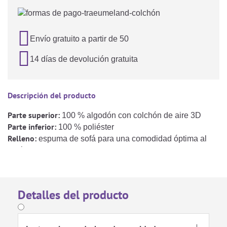

Envío gratuito a partir de 50

14 días de devolución gratuita
Descripción del producto
Parte superior:
100 % algodón con colchón de aire 3D
Parte inferior:
100 % poliéster
Relleno:
espuma de sofá para una comodidad óptima al
tumbarse
El nido de bebé Home Air ofrece a su bebé un lugar
seguro y cómodo donde tumbarse para descansar
relajadamente y dormir durante el día. El cojín de aire 3D
Detalles del producto
transpirable favorece la circulación del aire y ayuda a
reducir la acumulación de calor. El núcleo del colchón de
alta calidad proporciona notablemente más apoyo y