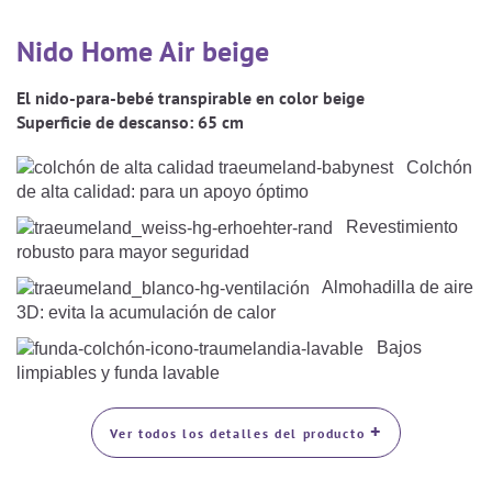
Saco De Dormir Con Piernas
Nórdicos Y Almohadas Infantiles
Protectores De Colchón
COJÍN DE LACTANCIA Y MANTITA DE LACTANCIA
Nido Home Air beige
Saco De Dormir De Verano
Mantita Para Bebé
Funda De Recambio
El nido-para-bebé transpirable en color beige
Saco Manta
CAMBIADORES
Manta De Juego Para Bebés
Superficie de descanso:
65 cm
Somier
Saco Envolvente
Cojines Decorativos
TEXTILES
Colchón
Saco De Dormir Interior
de alta calidad: para un apoyo óptimo
Sábanas
SOPORTE DEL DESARROLLO
Revestimiento
robusto para mayor seguridad
Sábanas Bajeras
Almohadilla de aire
Cuna Nido
ACCESORIOS
3D: evita la acumulación de calor
Protectores De Cuna
Bajos
Almohadas Especiales
Baberos Y Doudou
CHEQUE REGALO
limpiables y funda lavable
Posicionamiento Lateral
Paños De Muselina
+
LOTES DE REGALO Y PROMOCIONES
Ver todos los detalles del producto