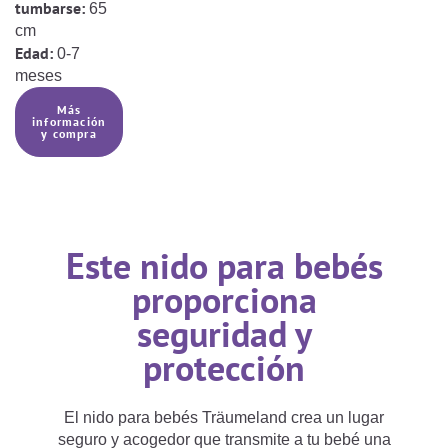
tumbarse:
65
cm
Edad:
0-7
meses
Más
información
y compra
Este nido para bebés
proporciona
seguridad y
protección
El nido para bebés Träumeland crea un lugar
seguro y acogedor que transmite a tu bebé una