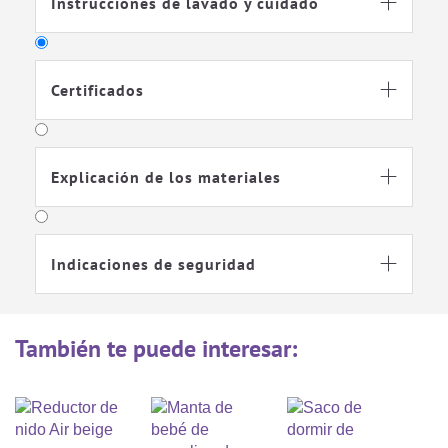
comodidad que los nidos para bebés convencionales. Un
Instrucciones de lavado y cuidado

contorno estable proporciona a su bebé seguridad y
protección adicionales. La base lavable proporciona una
protección fiable contra la humedad y hace que el nido
Certificados
para bebés sea especialmente adecuado para el uso

diario.
Explicación de los materiales

Indicaciones de seguridad

También te puede interesar: