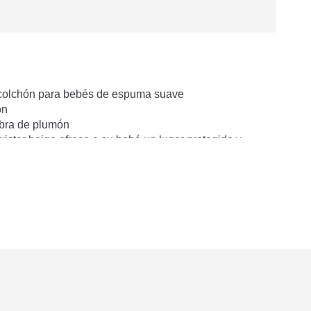
 colchón para bebés de espuma suave
ón
fibra de plumón
ister beige ofrece a su bebé un lugar protegido y
ormir. El colchón integrado sostiene la columna
sición estable y cómoda al acostarlo. Gracias al extremo
tu bebé y ofrece espacio suficiente para más tiempo. Es
 como cuna, colecho, cama de los padres o para
á.