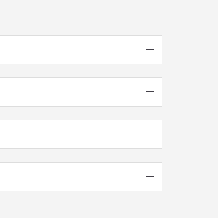



