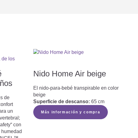
é
Nido Home Air beige
eños
El nido-para-bebé transpirable en color
beige
s de
Superficie de descanso:
65 cm
onfort
ara un
Más información y compra
ertebral;
afety“ con
la humedad