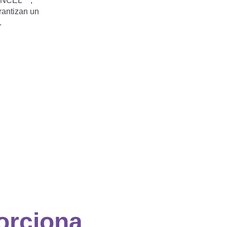
 TENCEL™,
rantizan un
.
orciona