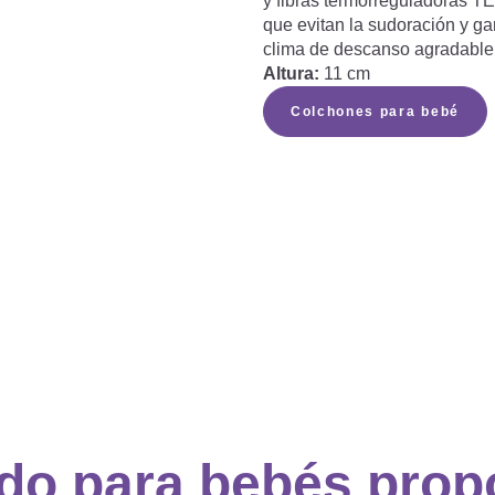
y fibras termorreguladoras
que evitan la sudoración y ga
clima de descanso agradable
Altura:
11 cm
Colchones para bebé
ido para bebés prop