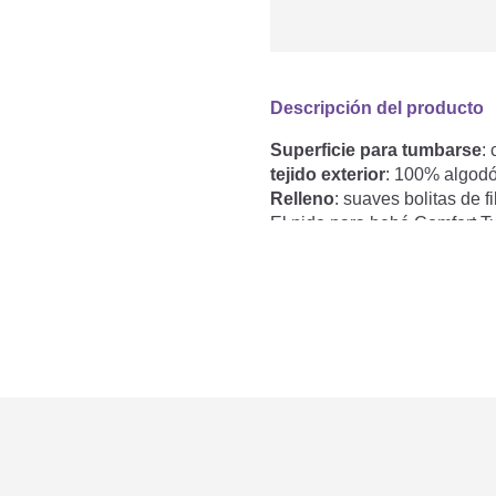
Descripción del producto
Superficie para tumbarse
:
tejido exterior
: 100% algod
Relleno
: suaves bolitas de 
El nido para bebé Comfort Tw
acogedor para descansar y d
vertebral y garantiza una po
abatible, el nido crece con 
versátil e ideal para usarlo
momentos de relax en el sof