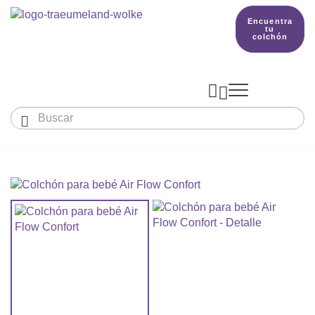
Encuentra
tu
colchón



Bebés y niños
El país de nuestros sueños
Conocimientos
COLCHONES Y ACCESORIOS

PRODUCCIÓN

Colchón De Colecho, Cuna & Co
SACOS DE DORMIR
BETTER DREAMS
Encuentra tu colchón
Colchones Para Bebé
Cómo Elegir Un Saco De Dormir Para Beb
MANTAS, NÓRDICOS Y ALMOHADAS
Colchones Infantiles Y Juveniles
Saco De Dormir Para Todo El Año
Mantas, Nórdicos Y Almohadas Para Bebé
NIDO DE BEBÉ
Colchones Para Parques Y Para Cunas De 