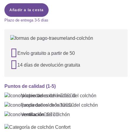
Añadir a la cesta
Plazo de entrega
3-5 días

Envío gratuito a partir de 50

14 días de devolución gratuita
Puntos de calidad (1-5)
Núcleo del colchón





Funda del colchón





Ventilación




