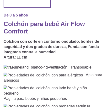
Saco De Dormir Con Piernas
Nórdicos Y Almohadas Infantiles
Protectores De Colchón
COJÍN DE LACTANCIA Y MANTITA DE LACT
Saco De Dormir De Verano
Mantita Para Bebé
De 0 a 5 años
Funda De Recambio
Saco Manta
CAMBIADORES
Colchón para bebé Air Flow
Manta De Juego Para Bebés
Somier
Comfort
Saco Envolvente
Cojines Decorativos
TEXTILES
Colchón con corte en contorno ondulado, bordes de
Saco De Dormir Interior
seguridad y dos grados de dureza; Funda con funda
Sábanas
SOPORTE DEL DESARROLLO
integrada contra la humedad
Altura:
11 cm
Sábanas Bajeras
Cuna Nido
ACCESORIOS
Transpirable
Protectores De Cuna
Apto para
Almohadas Especiales
Baberos Y Doudou
CHEQUE REGALO
alérgicos
Posicionamiento Lateral
Paños De Muselina
LOTES DE REGALO Y PROMOCIONES
Página para bebés y niños pequeños