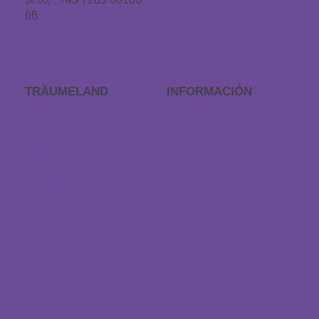
14:00)
66
info@traeumeland.com
TRÄUMELAND
INFORMACIÓN
Outlet de Träumeland
Preguntas frecuentes
Procedimiento de
Encuentra una tienda
pedidos
Devoluciones
Dirección y contacto
Revocar el contrato
Pago y envío
Solicitar tamaño
especial
Protección de datos