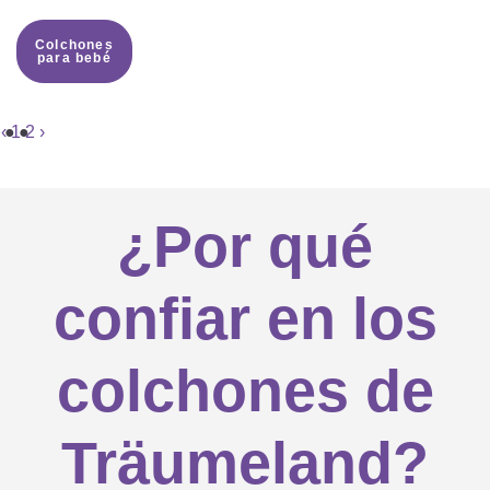
Colchones
para bebé
‹
1
2
›
¿Por qué
confiar en los
colchones de
Träumeland?