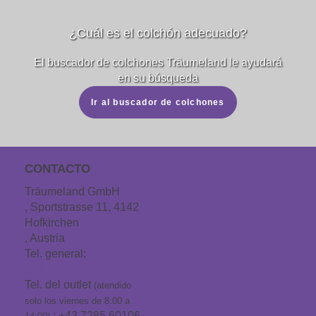
¿Cuál es el colchón adecuado?
El buscador de colchones Träumeland le ayudará
en su búsqueda
Ir al buscador de colchones
CONTACTO
Träumeland GmbH
, Sportstrasse 11, 4142
Hofkirchen
, Austria
Tel. general:
+43 7285
60106
Tel. del outlet
(atendido
solo los viernes de 8:00 a
: +43 7285 60106