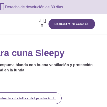

Derecho de devolución de 30 días


Encuentra tu colchón

ra cuna Sleepy
espuma blanda con buena ventilación y protección
d en la funda
+
odos los detalles del producto