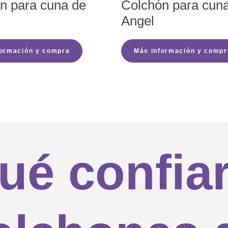
n para cuna de
Colchón para cuna 
Angel
hón no tiene tirador?
formación y compra
Más información y compr
uerte…
elto de color amarillo, ¿qué debo hacer?
ué confiar
o del colchón?
un colchón Träumeland?