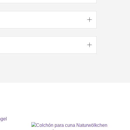




