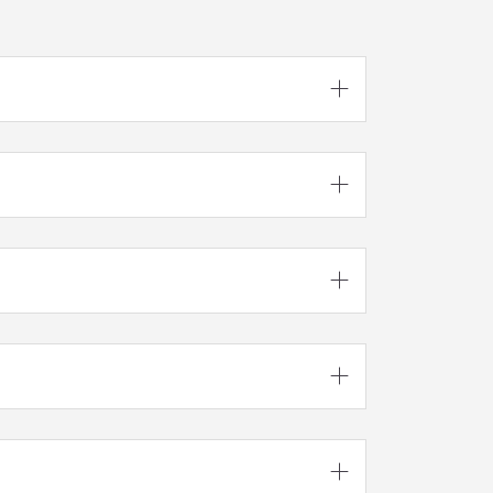




