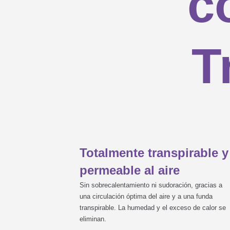
c
Ningún colchón de la gama estánd
T
especiales?
Medidas máximas posibles para m
¿Necesito protector antihumedad
Totalmente transpirable y
permeable al aire
¿Cuándo puedo empezar a utiliza
Sin sobrecalentamiento ni sudoración, gracias a
una circulación óptima del aire y a una funda
transpirable. La humedad y el exceso de calor se
eliminan.