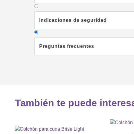
Indicaciones de seguridad
Preguntas frecuentes
¿Qué colchón es el más adecuad
También te puede interes
¿Qué funda de colchón debo eleg
¿Qué núcleo de colchón debo ele