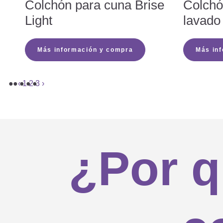
Colchón para cuna Brise
Colchó
Light
lavado
¿Por qué la cremallera de mi colc
Más información y compra
Más in
Mi colchón nuevo tiene un olor f
‹
1
2
3
›
El núcleo de mi colchón se ha vu
¿Por q
¿Se puede lavar también el núcle
¿Puedo utilizar Angelcare® con 