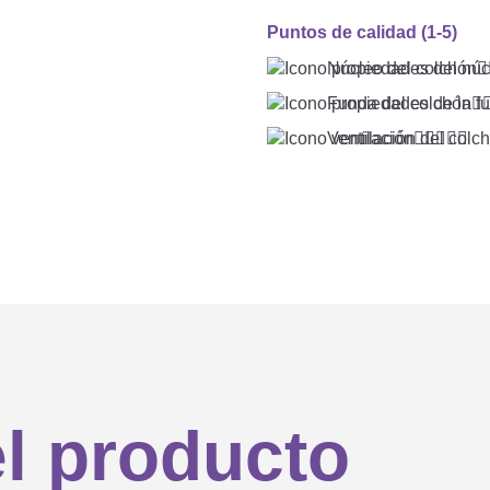
Puntos de calidad (1-5)
Núcleo del colchón

Funda del colchón

Ventilación





el producto