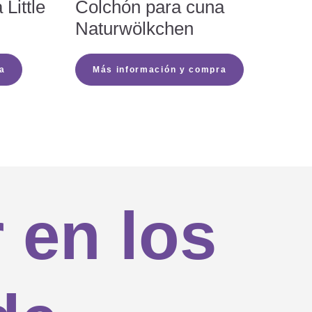
Little
Colchón para cuna
Naturwölkchen

a
Más información y compra


 en los

