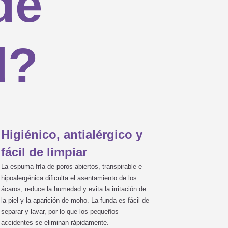
de
rito, ...), ¿hay medidas

d?

Higiénico, antialérgico y

fácil de limpiar
La espuma fría de poros abiertos, transpirable e
hipoalergénica dificulta el asentamiento de los

ácaros, reduce la humedad y evita la irritación de
la piel y la aparición de moho. La funda es fácil de
separar y lavar, por lo que los pequeños
accidentes se eliminan rápidamente.