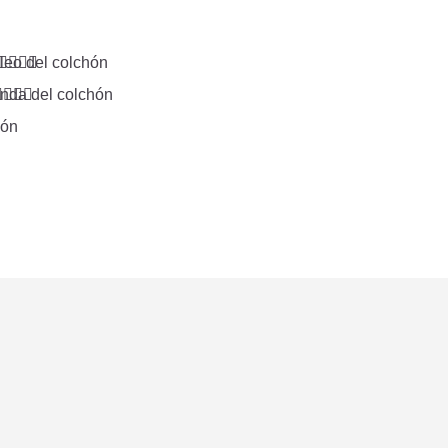







