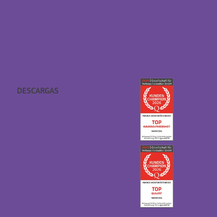
Solicitar tamaño especial
Protección de datos
Declaración sobre
accesibilidad
DESCARGAS
APP Sonidos para dormir
Cheque regalo
Catálogo
CGV
Descargas