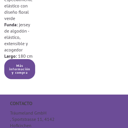
elástico con
diseño floral
verde
Funda:
jersey
de algodón -
elástico,
extensible y
acogedor
Largo:
180 cm
Más
información
y compra
CONTACTO
Träumeland GmbH
, Sportstrasse 11, 4142
Hofkirchen