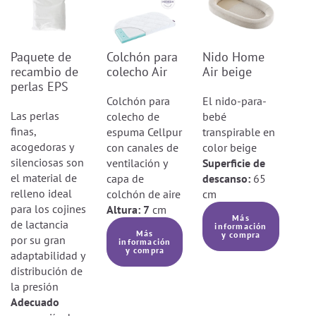
incluidas las películas, cintas y
etiquetas, para evitar lesiones o
accidentes.Antes de utilizar el producto,
Paquete de
Colchón para
Nido Home
retira todos los componentes del
recambio de
colecho Air
Air beige
embalaje, incluidas las películas, cintas
perlas EPS
y etiquetas, para evitar lesiones o
Colchón para
El nido-para-
accidentes.
Las perlas
colecho de
bebé
No utilizar el producto si está dañado:
finas,
espuma Cellpur
transpirable en
No utilices el producto si alguna de sus
acogedoras y
con canales de
color beige
partes está rota, desgarrada o dañada. El
silenciosas son
ventilación y
Superficie de
uso continuado podría causar lesiones o
el material de
capa de
descanso:
65
poner en peligro a los niños.
relleno ideal
colchón de aire
cm
Asegúrate de que la cara del niño no
para los cojines
Altura: 7
cm
está cubierta:
Más
de lactancia
información
Asegúrate de que la cara del niño
Más
y compra
por su gran
información
permanece descubierta en todo
y compra
adaptabilidad y
momento para no dificultar la
distribución de
respiración y evitar el
la presión
sobrecalentamiento.
Adecuado
Precaución - riesgo de ingestión de