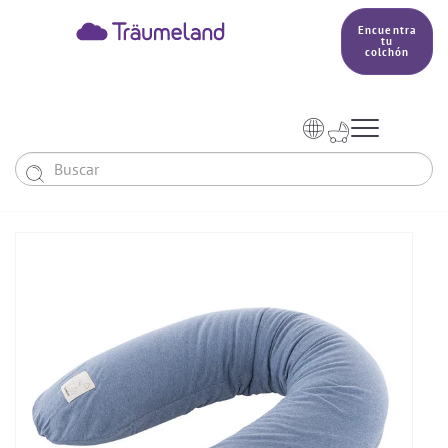
Encuentra
tu
colchón



Bebés y niños
El país de nuestros sueños
Conocimientos
COLCHONES Y ACCESORIOS
PRODUCCIÓN


Colchón De Colecho, Cuna & Co
SACOS DE DORMIR
BETTER DREAMS
Encuentra tu colchón
Colchones Para Bebé
Cómo Elegir Un Saco De Dormir Para Bebé
MANTAS, NÓRDICOS Y ALMOHADAS
Colchones Infantiles Y Juveniles
Saco De Dormir Para Todo El Año
Mantas, Nórdicos Y Almohadas Para Bebés
NIDO DE BEBÉ
Colchones Para Parques Y Para Cunas De Viaje