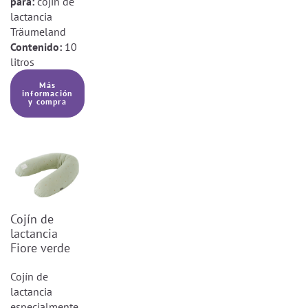
para:
cojín de
productos con cierres de cremallera:
lactancia
Los productos con cierres de cremallera
Träumeland
contienen piezas pequeñas que podrían
Contenido:
10
ser tragadas por los niños pequeños.
litros
Supervisa siempre a los niños durante
su uso y asegúrate de que la cremallera
Más
información
esté bien cerrada.
y compra
Utilizar bajo la supervisión de un adulto
Cojín de
lactancia
Fiore verde
Cojín de
lactancia
especialmente