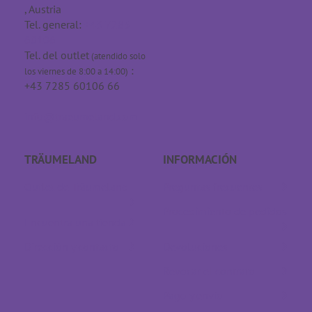
, Austria
Tel. general:
+43 7285
60106
Tel. del outlet
(atendido solo
:
los viernes de 8:00 a 14:00)
+43 7285 60106 66
info@traeumeland.com
TRÄUMELAND
INFORMACIÓN
Outlet de Träumeland
Preguntas frecuentes
Procedimiento de pedidos
Encuentra una tienda
Dirección y contacto
Devoluciones
Revocar el contrato
Pago y envío