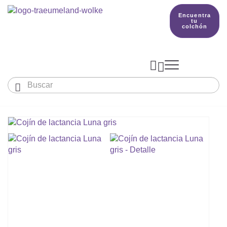
Encuentra
tu
colchón



Bebés y niños
El país de nuestros sueños
Conocimientos
COLCHONES Y ACCESORIOS

PRODUCCIÓN

Colchón De Colecho, Cuna & Co
SACOS DE DORMIR
BETTER DREAMS
Encuentra tu colchón
Colchones Para Bebé
Cómo Elegir Un Saco De Dormir Para Beb
MANTAS, NÓRDICOS Y ALMOHADAS
Colchones Infantiles Y Juveniles
Saco De Dormir Para Todo El Año
Mantas, Nórdicos Y Almohadas Para Bebé
NIDO DE BEBÉ
Colchones Para Parques Y Para Cunas De 