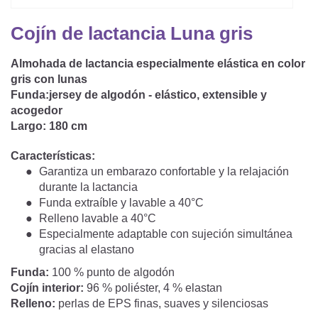
Saco De Dormir Con Piernas
Nórdicos Y Almohadas Infantiles
Protectores De Colchón
COJÍN DE LACTANCIA Y MANTITA DE LACT
Cojín de lactancia Luna gris
Saco De Dormir De Verano
Mantita Para Bebé
Funda De Recambio
Almohada de lactancia especialmente elástica en color
Saco Manta
CAMBIADORES
Manta De Juego Para Bebés
gris con lunas
Somier
Saco Envolvente
Funda:
jersey de algodón - elástico, extensible y
Cojines Decorativos
TEXTILES
acogedor
Saco De Dormir Interior
Largo:
180 cm
Sábanas
SOPORTE DEL DESARROLLO
Características:
Garantiza un embarazo confortable y la relajación
Sábanas Bajeras
durante la lactancia
Cuna Nido
ACCESORIOS
Funda extraíble y lavable a 40°C
Protectores De Cuna
Relleno lavable a 40°C
Almohadas Especiales
Baberos Y Doudou
Especialmente adaptable con sujeción simultánea
CHEQUE REGALO
gracias al elastano
Posicionamiento Lateral
Paños De Muselina
Funda:
100 % punto de algodón
LOTES DE REGALO Y PROMOCIONES
Cojín interior:
96 % poliéster, 4 % elastan
Relleno:
perlas de EPS finas, suaves y silenciosas