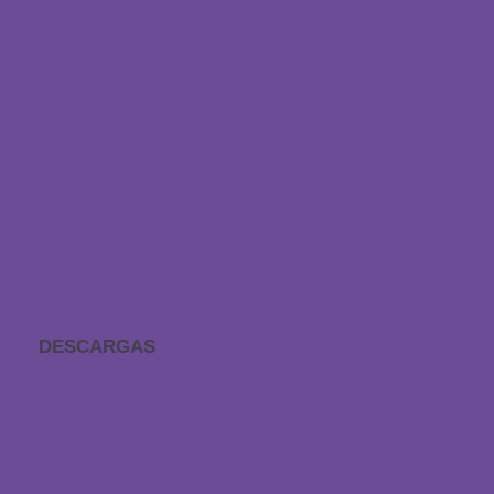
Devoluciones
Dirección y contacto
Revocar el contrato
Pago y envío
Solicitar tamaño
especial
Protección de datos
Declaración sobre
accesibilidad
DESCARGAS
APP Sonidos para
dormir
Cheque regalo
Catálogo