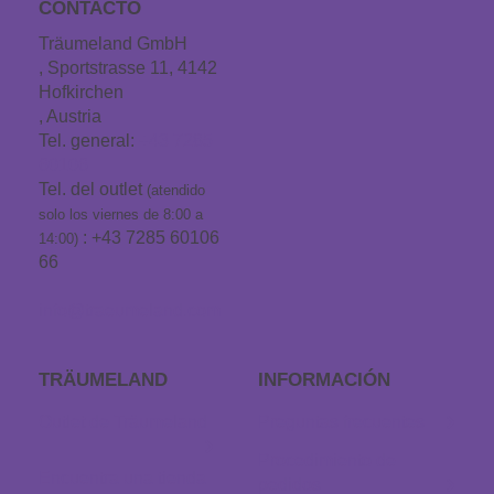
CONTACTO
Träumeland GmbH
, Sportstrasse 11, 4142
Hofkirchen
, Austria
Tel. general:
+43 7285
60106
Tel. del outlet
(atendido
solo los viernes de 8:00 a
: +43 7285 60106
14:00)
66
info@traeumeland.com
TRÄUMELAND
INFORMACIÓN
Outlet de Träumeland
Preguntas frecuentes
Procedimiento de
Encuentra una tienda
pedidos