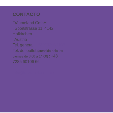
CONTACTO
Träumeland GmbH
, Sportstrasse 11, 4142
Hofkirchen
, Austria
Tel. general:
+43 7285 60106
Tel. del outlet
(atendido solo los
: +43
viernes de 8:00 a 14:00)
7285 60106 66
info@traeumeland.com