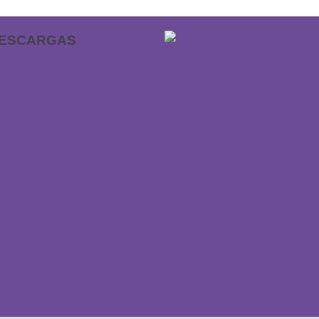
ESCARGAS
P Sonidos para
rmir
eque regalo
tálogo
GV
escargas