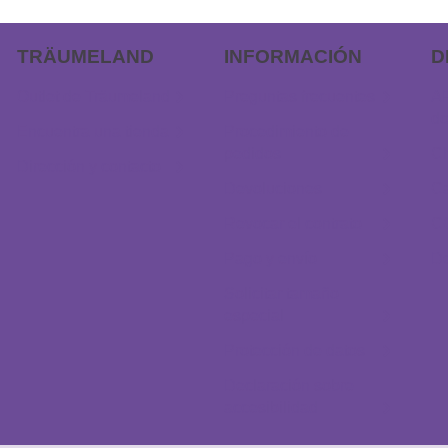
TRÄUMELAND
INFORMACIÓN
D
Outlet de Träumeland
Preguntas frecuentes
AP
do
Encuentra una tienda
Procedimiento de
pedidos
Ch
Dirección y contacto
Devoluciones
Ca
Revocar el contrato
C
Pago y envío
D
Solicitar tamaño
especial
Protección de datos
Declaración sobre
accesibilidad