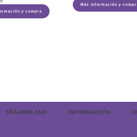
m
Más información y compr
formación y compra
TRÄUMELAND
INFORMACIÓN
D
Outlet de Träumeland
Preguntas frecuentes
AP
do
Encuentra una tienda
Procedimiento de