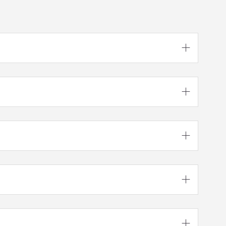




