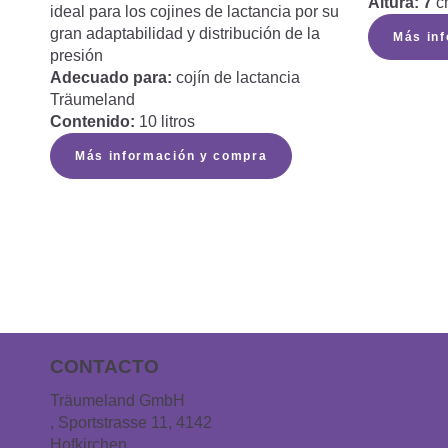
Altura: 7
c
ideal para los cojines de lactancia por su
gran adaptabilidad y distribución de la
Más in
presión
Adecuado para:
cojín de lactancia
Träumeland
Contenido:
10 litros
Más información y compra
CONTACTO
Träumeland GmbH
, Sportstrasse 11, 4142
Hofkirchen