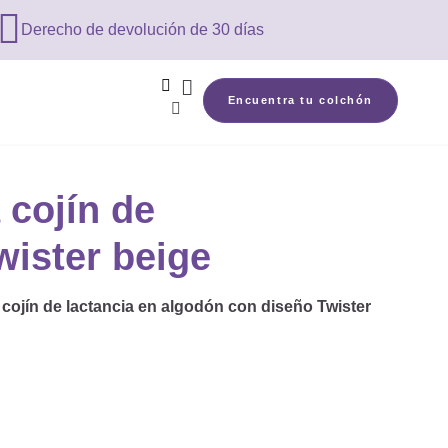

Derecho de devolución de 30 días


Encuentra tu colchón

 cojín de
wister beige
cojín de lactancia en algodón con diseño Twister