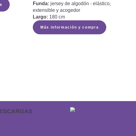
Funda:
jersey de algodón - elástico,
a
extensible y acogedor
Largo:
180 cm
Más información y compra
ESCARGAS
P Sonidos para
rmir