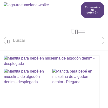
Encuentra
tu
colchón



Bebés y niños
El país de nuestros sueños
Conocimientos
COLCHONES Y ACCESORIOS

PRODUCCIÓN

Colchón De Colecho, Cuna & Co
SACOS DE DORMIR
BETTER DREAMS
Encuentra tu colchón
Colchones Para Bebé
Cómo Elegir Un Saco De Dormir Para Beb
MANTAS, NÓRDICOS Y ALMOHADAS
Colchones Infantiles Y Juveniles
Saco De Dormir Para Todo El Año
Mantas, Nórdicos Y Almohadas Para Bebé
NIDO DE BEBÉ
Colchones Para Parques Y Para Cunas De 