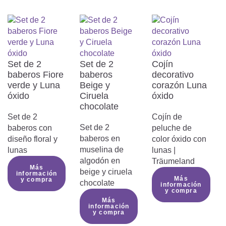
cocción u otras fuentes de calor para
evitar el riesgo de incendio y lesiones
graves.
Retira todo el embalaje antes de
utilizar el producto:
Set de 2
Set de 2
Cojín
Antes de utilizar el producto, retira
baberos Fiore
baberos
decorativo
todos los componentes del embalaje,
verde y Luna
Beige y
corazón Luna
incluidas las películas, cintas y
óxido
Ciruela
óxido
etiquetas, para evitar lesiones o
chocolate
accidentes.Antes de utilizar el
Set de 2
Cojín de
producto, retira todos los componentes
Set de 2
baberos con
peluche de
del embalaje, incluidas las películas,
baberos en
diseño floral y
color óxido con
cintas y etiquetas, para evitar lesiones
muselina de
lunas
lunas |
o accidentes.
algodón en
Träumeland
No utilizar el producto si está
Más
beige y ciruela
información
dañado:
Más
y compra
chocolate
información
No utilices el producto si alguna de sus
y compra
partes está rota, desgarrada o dañada.
Más
información
El uso continuado podría causar
y compra
lesiones o poner en peligro a los niños.