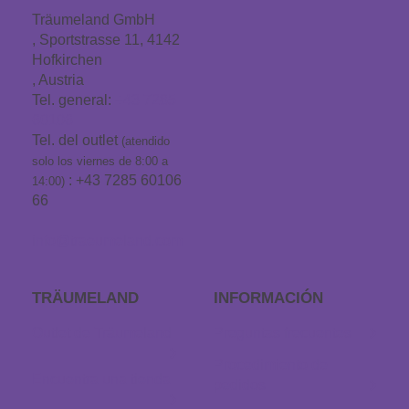
Träumeland GmbH
, Sportstrasse 11, 4142
Hofkirchen
, Austria
Tel. general:
+43 7285
60106
Tel. del outlet
(atendido
solo los viernes de 8:00 a
: +43 7285 60106
14:00)
66
info@traeumeland.com
TRÄUMELAND
INFORMACIÓN
Outlet de Träumeland
Preguntas frecuentes
Procedimiento de
Encuentra una tienda
pedidos