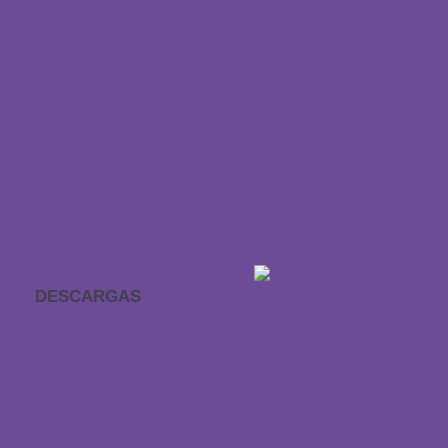
Devoluciones
Dirección y contacto
Revocar el contrato
Pago y envío
Solicitar tamaño
especial
Protección de datos
Declaración sobre
accesibilidad
DESCARGAS
APP Sonidos para
dormir
Cheque regalo
Catálogo