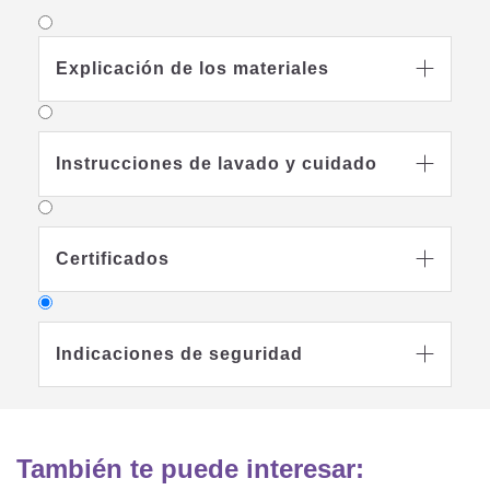
Explicación de los materiales

Instrucciones de lavado y cuidado

Certificados

Indicaciones de seguridad

Manténlo alejado de fuentes de calor
y llamas:
También te puede interesar:
Este producto no debe colocarse cerca
de llamas descubiertas, placas de