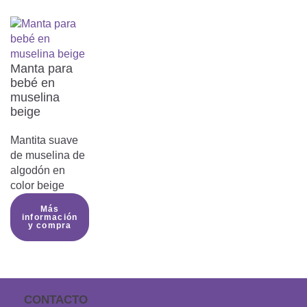
Asegúrate de que la cara del niño no
está cubierta:
Asegúrate de que la cara del niño
permanece descubierta en todo
Manta para
momento para no dificultar la
bebé en
respiración y evitar el
muselina
sobrecalentamiento.
beige
Precaución - riesgo de ingestión de
productos con cierres de
Mantita suave
cremallera:
de muselina de
Los productos con cierres de
algodón en
cremallera contienen piezas pequeñas
color beige
que podrían ser tragadas por los niños
pequeños. Supervisa siempre a los
Más
información
niños durante su uso y asegúrate de
y compra
que la cremallera esté bien cerrada.
Utilizar bajo la supervisión de un
adulto
CONTACTO