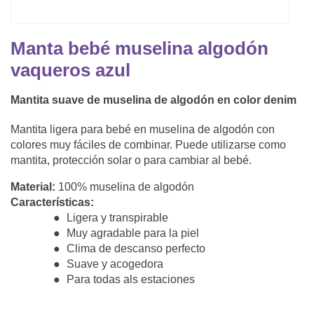
Saco De Dormir Con Piernas
Nórdicos Y Almohadas Infantiles
Protectores De Colchón
COJÍN DE LACTANCIA Y MANTITA DE LACT
Saco De Dormir De Verano
Mantita Para Bebé
Manta bebé muselina algodón
Funda De Recambio
Saco Manta
CAMBIADORES
vaqueros azul
Manta De Juego Para Bebés
Somier
Saco Envolvente
Mantita suave de muselina de algodón en color denim
Cojines Decorativos
TEXTILES
Saco De Dormir Interior
Mantita ligera para bebé en muselina de algodón con
Sábanas
SOPORTE DEL DESARROLLO
colores muy fáciles de combinar. Puede utilizarse como
mantita, protección solar o para cambiar al bebé.
Sábanas Bajeras
Material:
100% muselina de algodón
Cuna Nido
ACCESORIOS
Protectores De Cuna
Características:
Ligera y transpirable
Almohadas Especiales
Baberos Y Doudou
Muy agradable para la piel
CHEQUE REGALO
Clima de descanso perfecto
Posicionamiento Lateral
Paños De Muselina
Suave y acogedora
LOTES DE REGALO Y PROMOCIONES
Para todas als estaciones