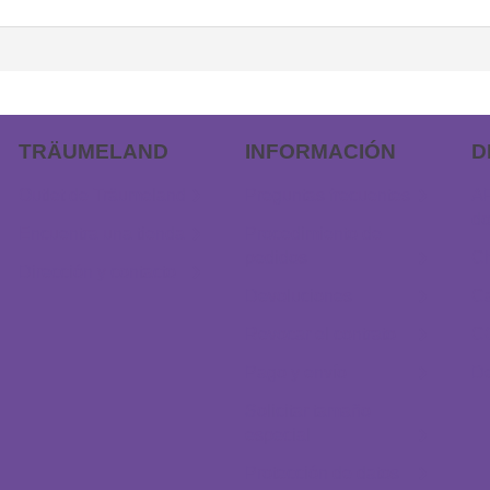
TRÄUMELAND
INFORMACIÓN
D
Outlet de Träumeland
Preguntas frecuentes
AP
do
Encuentra una tienda
Procedimiento de
pedidos
Ch
Dirección y contacto
Devoluciones
Ca
Revocar el contrato
C
Pago y envío
D
Solicitar tamaño
especial
Protección de datos