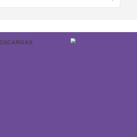
ESCARGAS
P Sonidos para
rmir
eque regalo
tálogo
GV
escargas