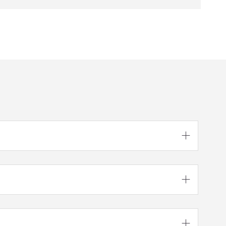


