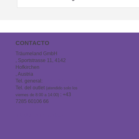
CONTACTO
Träumeland GmbH
, Sportstrasse 11, 4142
Hofkirchen
, Austria
Tel. general:
+43 7285 60106
Tel. del outlet
(atendido solo los
: +43
viernes de 8:00 a 14:00)
7285 60106 66
info@traeumeland.com