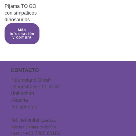
Pijama TO GO
con simpáticos
dinosaurios
Más
información
y compra
CONTACTO
Träumeland GmbH
, Sportstrasse 11, 4142
Hofkirchen
, Austria
Tel. general:
+43 7285
60106
Tel. del outlet
(atendido
solo los viernes de 8:00 a
: +43 7285 60106
14:00)