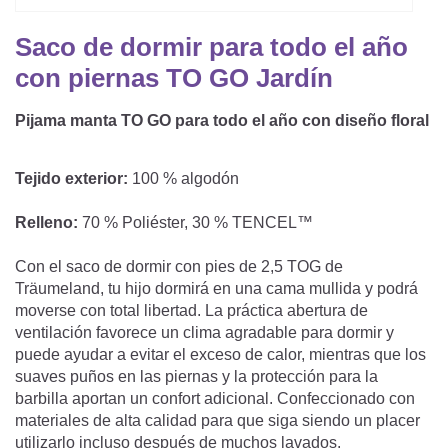
Saco De Dormir Con Piernas
Nórdicos Y Almohadas Infantiles
Protectores De Colchón
COJÍN DE LACTANCIA Y MANTITA DE LACT
Saco de dormir para todo el año
Saco De Dormir De Verano
Mantita Para Bebé
con piernas TO GO Jardín
Funda De Recambio
Saco Manta
CAMBIADORES
Manta De Juego Para Bebés
Somier
Pijama manta TO GO para todo el año con diseño floral
Saco Envolvente
Cojines Decorativos
TEXTILES
Saco De Dormir Interior
Tejido exterior:
100 % algodón
Sábanas
SOPORTE DEL DESARROLLO
Relleno:
70 % Poliéster, 30 % TENCEL™
Sábanas Bajeras
Con el saco de dormir con pies de 2,5 TOG de
Cuna Nido
ACCESORIOS
Protectores De Cuna
Träumeland, tu hijo dormirá en una cama mullida y podrá
moverse con total libertad. La práctica abertura de
Almohadas Especiales
Baberos Y Doudou
ventilación favorece un clima agradable para dormir y
CHEQUE REGALO
puede ayudar a evitar el exceso de calor, mientras que los
Posicionamiento Lateral
Paños De Muselina
suaves puños en las piernas y la protección para la
LOTES DE REGALO Y PROMOCIONES
barbilla aportan un confort adicional. Confeccionado con
materiales de alta calidad para que siga siendo un placer
utilizarlo incluso después de muchos lavados.