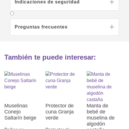
Indicaciones de seguridad

Se puede secar a
máquina con
programa suave
Preguntas frecuentes

Planchado nivel 1
No limpiar en seco
También te puede interesar:
No usar lejía
Muselinas
Protector de
Manta de
Conejo
cuna Granja
bebé de
Saltarín beige
verde
muselina de
algodón