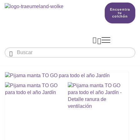
Encuentra
tu
colchón



Bebés y niños
El país de nuestros sueños
Conocimientos
COLCHONES Y ACCESORIOS

PRODUCCIÓN

Colchón De Colecho, Cuna & Co
SACOS DE DORMIR
BETTER DREAMS
Encuentra tu colchón
Colchones Para Bebé
Cómo Elegir Un Saco De Dormir Para Beb
MANTAS, NÓRDICOS Y ALMOHADAS
Colchones Infantiles Y Juveniles
Saco De Dormir Para Todo El Año
Mantas, Nórdicos Y Almohadas Para Bebé
NIDO DE BEBÉ
Colchones Para Parques Y Para Cunas De 