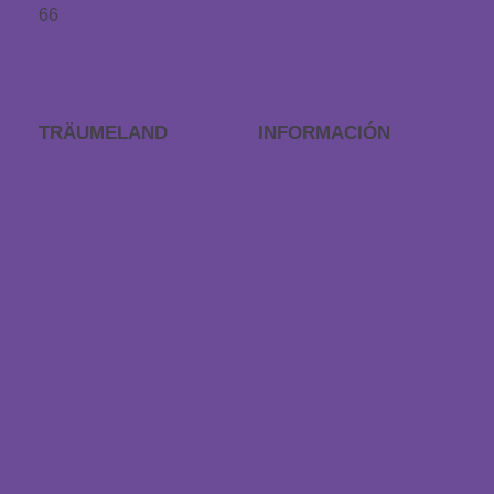
66
info@traeumeland.com
TRÄUMELAND
INFORMACIÓN
Outlet de Träumeland
Preguntas frecuentes
Procedimiento de
Encuentra una tienda
pedidos
Devoluciones
Dirección y contacto
Revocar el contrato
Pago y envío
Solicitar tamaño
especial
Protección de datos
Declaración sobre