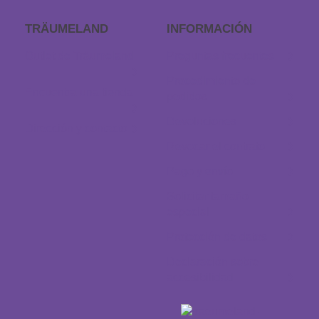
TRÄUMELAND
INFORMACIÓN
Outlet de Träumeland
Preguntas frecuentes
Procedimiento de
Encuentra una tienda
pedidos
Devoluciones
Dirección y contacto
Revocar el contrato
Pago y envío
Solicitar tamaño
especial
Protección de datos
Declaración sobre
accesibilidad