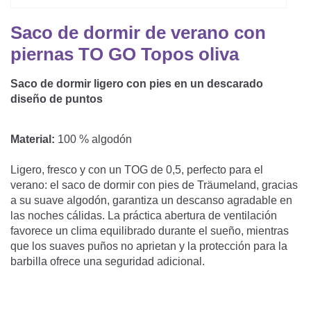
Saco De Dormir Con Piernas
Nórdicos Y Almohadas Infantiles
Protectores De Colchón
COJÍN DE LACTANCIA Y MANTITA DE LACT
Saco de dormir de verano con
Saco De Dormir De Verano
Mantita Para Bebé
piernas TO GO Topos oliva
Funda De Recambio
Saco Manta
CAMBIADORES
Manta De Juego Para Bebés
Somier
Saco de dormir ligero con pies en un descarado
Saco Envolvente
diseño de puntos
Cojines Decorativos
TEXTILES
Saco De Dormir Interior
Material:
100 % algodón
Sábanas
SOPORTE DEL DESARROLLO
Ligero, fresco y con un TOG de 0,5, perfecto para el
Sábanas Bajeras
verano: el saco de dormir con pies de Träumeland, gracias
Cuna Nido
ACCESORIOS
Protectores De Cuna
a su suave algodón, garantiza un descanso agradable en
las noches cálidas. La práctica abertura de ventilación
Almohadas Especiales
Baberos Y Doudou
favorece un clima equilibrado durante el sueño, mientras
CHEQUE REGALO
que los suaves puños no aprietan y la protección para la
Posicionamiento Lateral
Paños De Muselina
barbilla ofrece una seguridad adicional.
LOTES DE REGALO Y PROMOCIONES