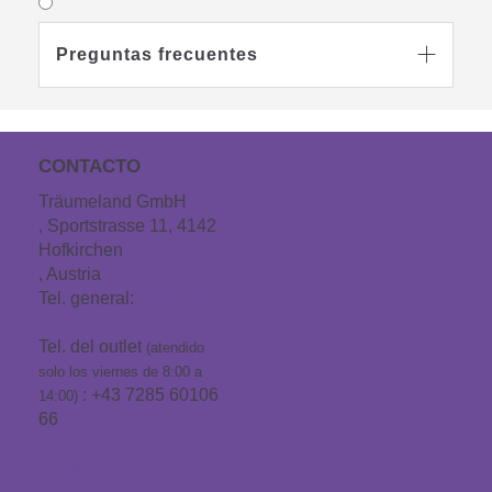
Preguntas frecuentes

CONTACTO
Träumeland GmbH
, Sportstrasse 11, 4142
Hofkirchen
, Austria
Tel. general:
+43 7285
60106
Tel. del outlet
(atendido
solo los viernes de 8:00 a
: +43 7285 60106
14:00)
66
info@traeumeland.com