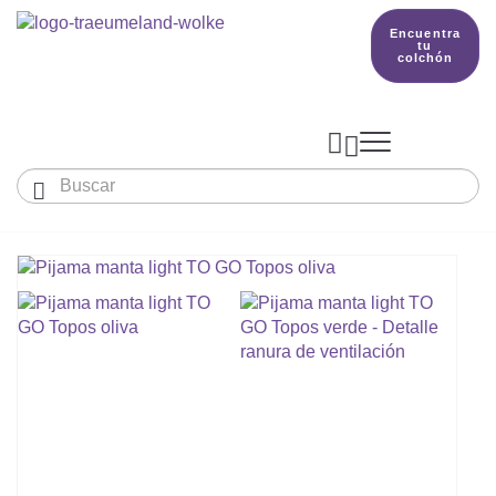
Encuentra
tu
colchón



Bebés y niños
El país de nuestros sueños
Conocimientos
COLCHONES Y ACCESORIOS

PRODUCCIÓN

Colchón De Colecho, Cuna & Co
SACOS DE DORMIR
BETTER DREAMS
Encuentra tu colchón
Colchones Para Bebé
Cómo Elegir Un Saco De Dormir Para Beb
MANTAS, NÓRDICOS Y ALMOHADAS
Colchones Infantiles Y Juveniles
Saco De Dormir Para Todo El Año
Mantas, Nórdicos Y Almohadas Para Bebé
NIDO DE BEBÉ
Colchones Para Parques Y Para Cunas De 