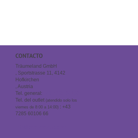
CONTACTO
Träumeland GmbH
, Sportstrasse 11, 4142
Hofkirchen
, Austria
Tel. general:
+43 7285 60106
Tel. del outlet
(atendido solo los
: +43
viernes de 8:00 a 14:00)
7285 60106 66
info@traeumeland.com