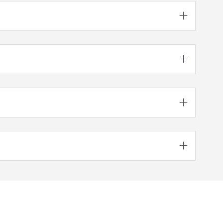



