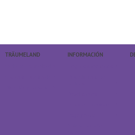
TRÄUMELAND
INFORMACIÓN
D
Outlet de Träumeland
Preguntas frecuentes
AP
do
Encuentra una tienda
Procedimiento de
pedidos
Ch
Dirección y contacto
Devoluciones
Ca
Revocar el contrato
C
Pago y envío
D
Solicitar tamaño
especial