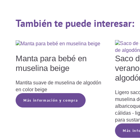
También te puede interesar:
Manta para bebé en
Saco d
muselina beige
verano
algodó
Mantita suave de muselina de algodón
en color beige
Ligero sac
muselina d
Más información y compra
albaricoqu
cálidas - li
para susta
Más inf