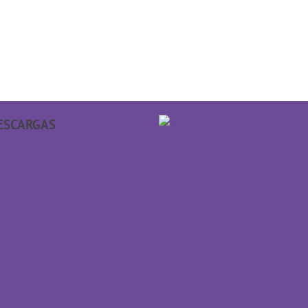
ESCARGAS
P Sonidos para
rmir
eque regalo
tálogo
GV
escargas