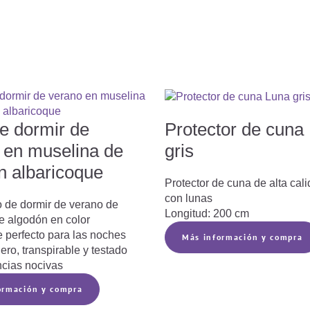
e dormir de
Protector de cuna
 en muselina de
gris
n albaricoque
Protector de cuna de alta cali
con lunas
o de dormir de verano de
Longitud: 200 cm
e algodón en color
e perfecto para las noches
Más información y compra
gero, transpirable y testado
ncias nocivas
ormación y compra