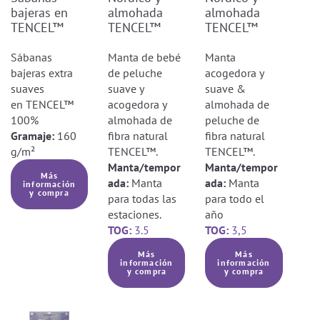
bajeras en
almohada
almohada
TENCEL™
TENCEL™
TENCEL™
Sábanas
Manta de bebé
Manta
bajeras extra
de peluche
acogedora y
suaves
suave y
suave &
en TENCEL™
acogedora y
almohada de
100%
almohada de
peluche de
Gramaje:
160
fibra natural
fibra natural
g/m²
TENCEL™.
TENCEL™.
Manta/tempor
Manta/tempor
Más
ada:
Manta
ada:
Manta
información
y compra
para todas las
para todo el
estaciones.
año
TOG:
3.5
TOG:
3,5
Más
Más
información
información
y compra
y compra