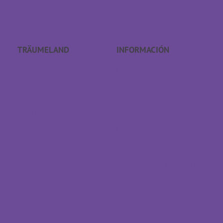
info@traeumeland.com
TRÄUMELAND
INFORMACIÓN
Outlet de Träumeland
Preguntas frecuentes
Procedimiento de pedidos
Encuentra una tienda
Dirección y contacto
Devoluciones
Revocar el contrato
Pago y envío
Solicitar tamaño especial
Protección de datos
Declaración sobre
accesibilidad