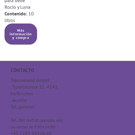
para bebé
Rocío y Luna
Contenido:
10
litros
Más
información
y compra
CONTACTO
Träumeland GmbH
, Sportstrasse 11, 4142
Hofkirchen
, Austria
Tel. general:
+43 7285
60106
Tel. del outlet
(atendido solo
:
los viernes de 8:00 a 14:00)
+43 7285 60106 66