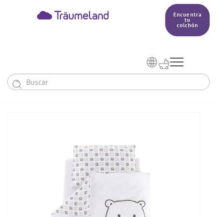
Encuentra
tu
colchón



Bebés y niños
El país de nuestros sueños
Conocimientos
COLCHONES Y ACCESORIOS
PRODUCCIÓN


Colchón De Colecho, Cuna & Co
SACOS DE DORMIR
BETTER DREAMS
Encuentra tu colchón
Colchones Para Bebé
Cómo Elegir Un Saco De Dormir Para Bebé
MANTAS, NÓRDICOS Y ALMOHADAS
Colchones Infantiles Y Juveniles
Saco De Dormir Para Todo El Año
Mantas, Nórdicos Y Almohadas Para Bebés
NIDO DE BEBÉ
Colchones Para Parques Y Para Cunas De Viaje