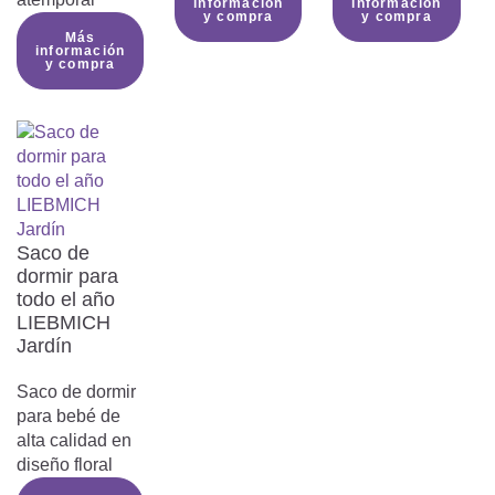
información
información
y compra
y compra
saco de dormir LIEBMICH?
Más
información
y compra
Consejos de cuidado

Instrucciones de uso LIEBMICH

Saco de
Aquí puedes descargar las instrucciones
dormir para
todo el año
de uso de nuestro saco de dormir
LIEBMICH
LIEBMICH
Jardín
Instrucciones de uso
Saco de dormir
saco de dormir para
para bebé de
todo el año
alta calidad en
diseño floral