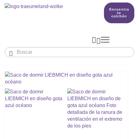
Encuentra
tu
colchón



Bebés y niños
El país de nuestros sueños
Conocimientos
COLCHONES Y ACCESORIOS

PRODUCCIÓN

Colchón De Colecho, Cuna & Co
SACOS DE DORMIR
BETTER DREAMS
Encuentra tu colchón
Colchones Para Bebé
Cómo Elegir Un Saco De Dormir Para Beb
MANTAS, NÓRDICOS Y ALMOHADAS
Colchones Infantiles Y Juveniles
Saco De Dormir Para Todo El Año
Mantas, Nórdicos Y Almohadas Para Bebé
NIDO DE BEBÉ
Colchones Para Parques Y Para Cunas De 