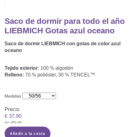
Saco De Dormir Con Piernas
Nórdicos Y Almohadas Infantiles
Protectores De Colchón
COJÍN DE LACTANCIA Y MANTITA DE LACT
Saco De Dormir De Verano
Mantita Para Bebé
Saco de dormir para todo el año
Funda De Recambio
Saco Manta
CAMBIADORES
LIEBMICH Gotas azul oceano
Manta De Juego Para Bebés
Somier
Saco Envolvente
Saco de dormir LIEBMICH con gotas de color azul
Cojines Decorativos
TEXTILES
oceano
Saco De Dormir Interior
Sábanas
SOPORTE DEL DESARROLLO
Tejido exterior:
100 % algodón
Relleno:
70 % poliéster, 30 % TENCEL™.
Sábanas Bajeras
Cuna Nido
ACCESORIOS
Protectores De Cuna
Medidas
Almohadas Especiales
Baberos Y Doudou
CHEQUE REGALO
Precio
Posicionamiento Lateral
Paños De Muselina
€
37,90
LOTES DE REGALO Y PROMOCIONES
incl. 20% IVA.
Añadir a la cesta