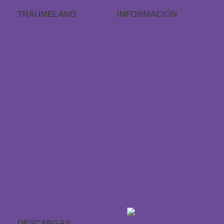
TRÄUMELAND
INFORMACIÓN
Outlet de Träumeland
Preguntas frecuentes
Procedimiento de
Encuentra una tienda
pedidos
Devoluciones
Dirección y contacto
Revocar el contrato
Pago y envío
Solicitar tamaño
especial
Protección de datos
Declaración sobre
accesibilidad
DESCARGAS