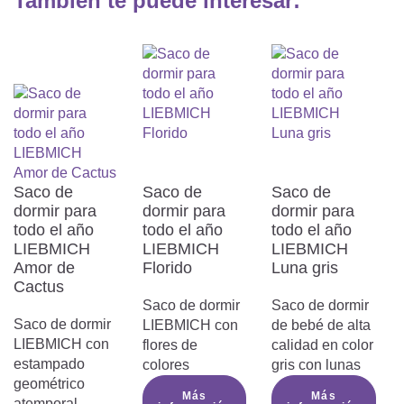
También te puede interesar:
¿Por qué mi bebé necesita un

saco de dormir?
¿Qué ropa tiene que llevar mi bebé

en el saco de dormir?
Saco de
Saco de
Saco de
dormir para
dormir para
dormir para
todo el año
todo el año
todo el año
LIEBMICH
LIEBMICH
LIEBMICH
¿En qué hay que fijarse al comprar
Amor de
Florido
Luna gris

Cactus
un saco de dormir para bebés?
Saco de dormir
Saco de dormir
Saco de dormir
LIEBMICH con
de bebé de alta
LIEBMICH con
flores de
calidad en color
estampado
colores
gris con lunas
¿Por qué los bebés prefieren el
geométrico
Más
Más

atemporal