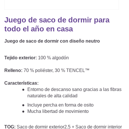
Saco De Dormir Con Piernas
Nórdicos Y Almohadas Infantiles
Protectores De Colchón
COJÍN DE LACTANCIA Y MANTITA DE LACT
Saco De Dormir De Verano
Mantita Para Bebé
Juego de saco de dormir para
Funda De Recambio
Saco Manta
CAMBIADORES
todo el año en casa
Manta De Juego Para Bebés
Somier
Saco Envolvente
Juego de saco de dormir con diseño neutro
Cojines Decorativos
TEXTILES
Saco De Dormir Interior
Tejido exterior:
100 % algodón
Sábanas
SOPORTE DEL DESARROLLO
Relleno:
70 % poliéster, 30 % TENCEL™
Sábanas Bajeras
Cuna Nido
ACCESORIOS
Protectores De Cuna
Características:
Entorno de descanso sano gracias a las fibras
Almohadas Especiales
Baberos Y Doudou
naturales de alta calidad
CHEQUE REGALO
Posicionamiento Lateral
Incluye percha en forma de osito
Paños De Muselina
Mucha libertad de movimiento
LOTES DE REGALO Y PROMOCIONES
TOG:
Saco de dormir exterior2.5 + Saco de dormir interior