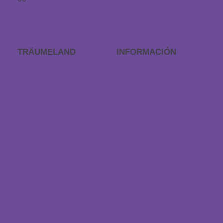
info@traeumeland.com
TRÄUMELAND
INFORMACIÓN
Outlet de Träumeland
Preguntas frecuentes
Procedimiento de
Encuentra una tienda
pedidos
Devoluciones
Dirección y contacto
Revocar el contrato
Pago y envío
Solicitar tamaño
especial
Protección de datos
Declaración sobre