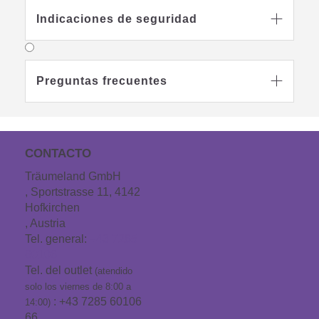
Indicaciones de seguridad

Preguntas frecuentes

CONTACTO
Träumeland GmbH
, Sportstrasse 11, 4142
Hofkirchen
, Austria
Tel. general:
+43 7285
60106
Tel. del outlet
(atendido
solo los viernes de 8:00 a
: +43 7285 60106
14:00)
66