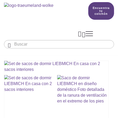
Encuentra
tu
colchón



Bebés y niños
El país de nuestros sueños
Conocimientos
COLCHONES Y ACCESORIOS

PRODUCCIÓN

Colchón De Colecho, Cuna & Co
SACOS DE DORMIR
BETTER DREAMS
Encuentra tu colchón
Colchones Para Bebé
Cómo Elegir Un Saco De Dormir Para Beb
MANTAS, NÓRDICOS Y ALMOHADAS
Colchones Infantiles Y Juveniles
Saco De Dormir Para Todo El Año
Mantas, Nórdicos Y Almohadas Para Bebé
NIDO DE BEBÉ
Colchones Para Parques Y Para Cunas De 