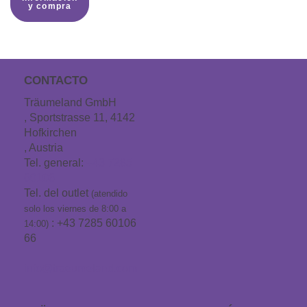
y compra
CONTACTO
Träumeland GmbH
, Sportstrasse 11, 4142
Hofkirchen
, Austria
Tel. general:
+43 7285
60106
Tel. del outlet
(atendido
solo los viernes de 8:00 a
: +43 7285 60106
14:00)
66
info@traeumeland.com