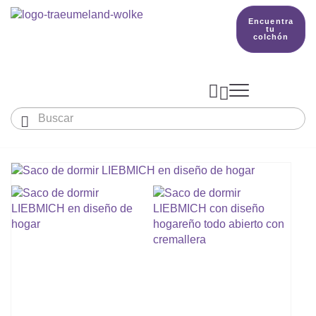
Encuentra
tu
colchón



Bebés y niños
El país de nuestros sueños
Conocimientos
COLCHONES Y ACCESORIOS

PRODUCCIÓN

Colchón De Colecho, Cuna & Co
SACOS DE DORMIR
BETTER DREAMS
Encuentra tu colchón
Colchones Para Bebé
Cómo Elegir Un Saco De Dormir Para Beb
MANTAS, NÓRDICOS Y ALMOHADAS
Colchones Infantiles Y Juveniles
Saco De Dormir Para Todo El Año
Mantas, Nórdicos Y Almohadas Para Bebé
NIDO DE BEBÉ
Colchones Para Parques Y Para Cunas De 