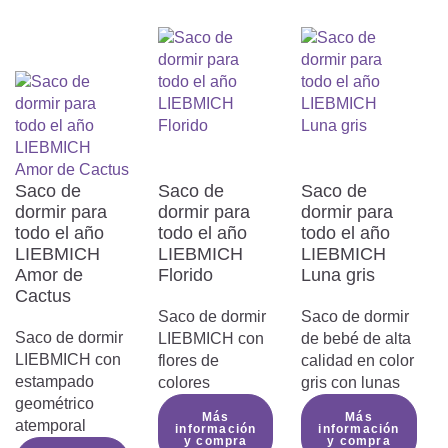
independientes para detectar la presencia
de antimonio y sustancias nocivas, y se ha
demostrado que son aptos para su uso en
cunas para bebés. Una producción
cuidadosa y una cuidadosa selección de
materiales son algo natural para nosotros.
Saco de
Saco de
Saco de
dormir para
dormir para
dormir para
Clima perfecto para dormir
todo el año
todo el año
todo el año
LIEBMICH
LIEBMICH
LIEBMICH
El saco de dormir no solo es
Amor de
Florido
Luna gris
maravillosamente acogedor, sino que
Cactus
además está fabricado con materiales de
Saco de dormir
Saco de dormir
la más alta calidad. La fibra TENCEL™
Saco de dormir
LIEBMICH con
de bebé de alta
utilizada en combinación con el poliéster
LIEBMICH con
flores de
calidad en color
absorbe mucha más humedad que el
estampado
colores
gris con lunas
algodón y, por lo tanto, garantiza un clima
geométrico
para dormir aún más seco y saludable.
Más
Más
atemporal
información
información
También tiene un efecto regulador de la
y compra
y compra