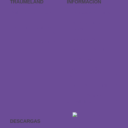
TRÄUMELAND
INFORMACIÓN
Outlet de Träumeland
Preguntas frecuentes
Procedimiento de
Encuentra una tienda
pedidos
Devoluciones
Dirección y contacto
Revocar el contrato
Pago y envío
Solicitar tamaño
especial
Protección de datos
Declaración sobre
accesibilidad
DESCARGAS