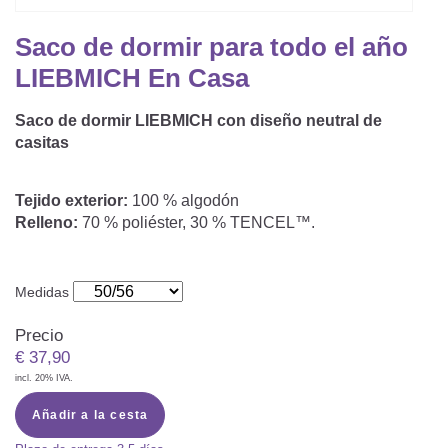
Saco De Dormir Con Piernas
Nórdicos Y Almohadas Infantiles
Protectores De Colchón
COJÍN DE LACTANCIA Y MANTITA DE LACT
Saco de dormir para todo el año
Saco De Dormir De Verano
Mantita Para Bebé
LIEBMICH En Casa
Funda De Recambio
Saco Manta
CAMBIADORES
Manta De Juego Para Bebés
Somier
Saco de dormir LIEBMICH con diseño neutral de
Saco Envolvente
casitas
Cojines Decorativos
TEXTILES
Saco De Dormir Interior
Tejido exterior:
100 % algodón
Sábanas
SOPORTE DEL DESARROLLO
Relleno:
70 % poliéster, 30 % TENCEL™.
Sábanas Bajeras
Cuna Nido
ACCESORIOS
Protectores De Cuna
Medidas
Almohadas Especiales
Baberos Y Doudou
Precio
CHEQUE REGALO
€
37,90
Posicionamiento Lateral
Paños De Muselina
incl. 20% IVA.
LOTES DE REGALO Y PROMOCIONES
Añadir a la cesta