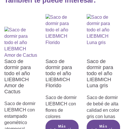
También te puede interesar:
Retira todo el embalaje antes de
utilizar el producto:
Antes de utilizar el producto, retira
todos los componentes del embalaje,
incluidas las películas, cintas y
etiquetas, para evitar lesiones o
accidentes.Antes de utilizar el
producto, retira todos los componentes
del embalaje, incluidas las películas,
Saco de
Saco de
Saco de
cintas y etiquetas, para evitar lesiones
dormir para
dormir para
dormir para
o accidentes.
todo el año
todo el año
todo el año
No utilizar el producto si está
LIEBMICH
LIEBMICH
LIEBMICH
dañado:
Amor de
Florido
Luna gris
No utilices el producto si alguna de sus
Cactus
partes está rota, desgarrada o dañada.
Saco de dormir
Saco de dormir
El uso continuado podría causar
Saco de dormir
LIEBMICH con
de bebé de alta
lesiones o poner en peligro a los niños.
LIEBMICH con
flores de
calidad en color
Asegúrate de que la cara del niño no
estampado
colores
gris con lunas
está cubierta:
geométrico
Asegúrate de que la cara del niño
Más
Más
atemporal