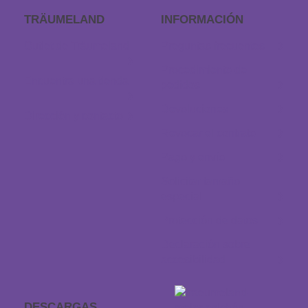
TRÄUMELAND
INFORMACIÓN
Outlet de Träumeland
Preguntas frecuentes
Procedimiento de
Encuentra una tienda
pedidos
Devoluciones
Dirección y contacto
Revocar el contrato
Pago y envío
Solicitar tamaño
especial
Protección de datos
Declaración sobre
accesibilidad
DESCARGAS