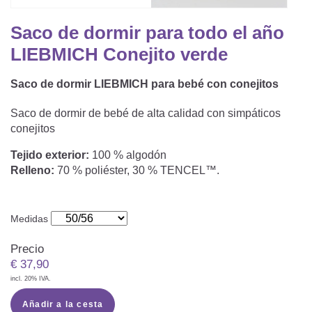
Saco De Dormir Con Piernas
Nórdicos Y Almohadas Infantiles
Protectores De Colchón
COJÍN DE LACTANCIA Y MANTITA DE LACT
Saco de dormir para todo el año
Saco De Dormir De Verano
Mantita Para Bebé
LIEBMICH Conejito verde
Funda De Recambio
Saco Manta
CAMBIADORES
Manta De Juego Para Bebés
Somier
Saco de dormir LIEBMICH para bebé con conejitos
Saco Envolvente
Cojines Decorativos
TEXTILES
Saco de dormir de bebé de alta calidad con simpáticos
Saco De Dormir Interior
conejitos
Sábanas
SOPORTE DEL DESARROLLO
Tejido exterior:
100 % algodón
Relleno:
70 % poliéster, 30 % TENCEL™.
Sábanas Bajeras
Cuna Nido
ACCESORIOS
Protectores De Cuna
Medidas
Almohadas Especiales
Baberos Y Doudou
CHEQUE REGALO
Precio
Posicionamiento Lateral
Paños De Muselina
€
37,90
LOTES DE REGALO Y PROMOCIONES
incl. 20% IVA.
Añadir a la cesta