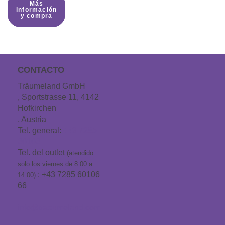
Más
información
y compra
CONTACTO
Träumeland GmbH
, Sportstrasse 11, 4142
Hofkirchen
, Austria
Tel. general:
+43 7285
60106
Tel. del outlet
(atendido
solo los viernes de 8:00 a
: +43 7285 60106
14:00)
66
info@traeumeland.com