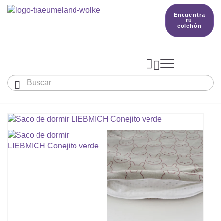
Encuentra
tu
colchón



Bebés y niños
El país de nuestros sueños
Conocimientos
COLCHONES Y ACCESORIOS

PRODUCCIÓN

Colchón De Colecho, Cuna & Co
SACOS DE DORMIR
BETTER DREAMS
Encuentra tu colchón
Colchones Para Bebé
Cómo Elegir Un Saco De Dormir Para Beb
MANTAS, NÓRDICOS Y ALMOHADAS
Colchones Infantiles Y Juveniles
Saco De Dormir Para Todo El Año
Mantas, Nórdicos Y Almohadas Para Bebé
NIDO DE BEBÉ
Colchones Para Parques Y Para Cunas De 