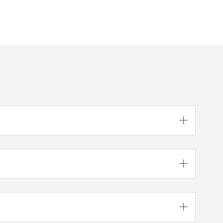


