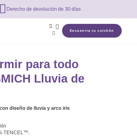

Derecho de devolución de 30 días


Encuentra tu colchón

rmir para todo
BMICH Lluvia de
n diseño de lluvia y arco iris
dón
0 % TENCEL™.