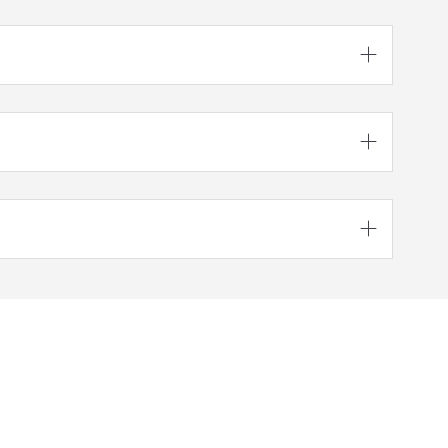


