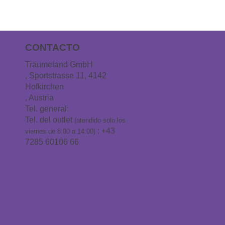
CONTACTO
Träumeland GmbH
, Sportstrasse 11, 4142
Hofkirchen
, Austria
Tel. general:
+43 7285 60106
Tel. del outlet
(atendido solo los
: +43
viernes de 8:00 a 14:00)
7285 60106 66
info@traeumeland.com