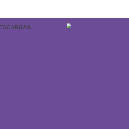
ESCARGAS
P Sonidos para
rmir
eque regalo
tálogo
GV
escargas