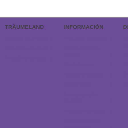
TRÄUMELAND
INFORMACIÓN
D
Outlet de Träumeland
Preguntas frecuentes
AP
do
Encuentra una tienda
Procedimiento de
pedidos
Ch
Dirección y contacto
Devoluciones
Ca
Revocar el contrato
C
Pago y envío
D
Solicitar tamaño
especial
Protección de datos
Declaración sobre
accesibilidad