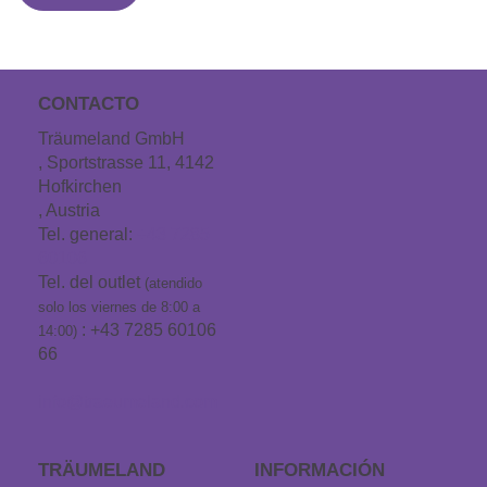
CONTACTO
Träumeland GmbH
, Sportstrasse 11, 4142
Hofkirchen
, Austria
Tel. general:
+43 7285
60106
Tel. del outlet
(atendido
solo los viernes de 8:00 a
: +43 7285 60106
14:00)
66
info@traeumeland.com
TRÄUMELAND
INFORMACIÓN