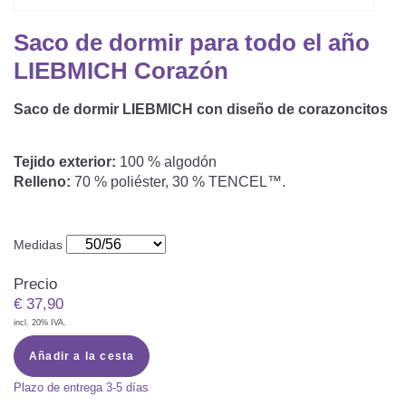
Saco De Dormir Con Piernas
Nórdicos Y Almohadas Infantiles
Protectores De Colchón
COJÍN DE LACTANCIA Y MANTITA DE LACT
Saco de dormir para todo el año
Saco De Dormir De Verano
Mantita Para Bebé
LIEBMICH Corazón
Funda De Recambio
Saco Manta
CAMBIADORES
Manta De Juego Para Bebés
Somier
Saco de dormir LIEBMICH con diseño de corazoncitos
Saco Envolvente
Cojines Decorativos
TEXTILES
Saco De Dormir Interior
Tejido exterior:
100 % algodón
Relleno:
70 % poliéster, 30 % TENCEL™.
Sábanas
SOPORTE DEL DESARROLLO
Sábanas Bajeras
Medidas
Cuna Nido
ACCESORIOS
Protectores De Cuna
Precio
Almohadas Especiales
Baberos Y Doudou
€
37,90
CHEQUE REGALO
incl. 20% IVA.
Posicionamiento Lateral
Paños De Muselina
LOTES DE REGALO Y PROMOCIONES
Añadir a la cesta
Plazo de entrega
3-5 días