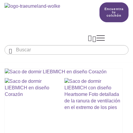
Encuentra
tu
colchón



Bebés y niños
El país de nuestros sueños
Conocimientos
COLCHONES Y ACCESORIOS

PRODUCCIÓN

Colchón De Colecho, Cuna & Co
SACOS DE DORMIR
BETTER DREAMS
Encuentra tu colchón
Colchones Para Bebé
Cómo Elegir Un Saco De Dormir Para Beb
MANTAS, NÓRDICOS Y ALMOHADAS
Colchones Infantiles Y Juveniles
Saco De Dormir Para Todo El Año
Mantas, Nórdicos Y Almohadas Para Bebé
NIDO DE BEBÉ
Colchones Para Parques Y Para Cunas De 