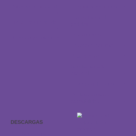
Outlet de Träumeland
Preguntas frecuentes
Procedimiento de
Encuentra una tienda
pedidos
Devoluciones
Dirección y contacto
Revocar el contrato
Pago y envío
Solicitar tamaño
especial
Protección de datos
Declaración sobre
accesibilidad
DESCARGAS
APP Sonidos para