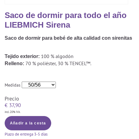
Saco De Dormir Con Piernas
Nórdicos Y Almohadas Infantiles
Protectores De Colchón
COJÍN DE LACTANCIA Y MANTITA DE LACT
Saco de dormir para todo el año
Saco De Dormir De Verano
Mantita Para Bebé
LIEBMICH Sirena
Funda De Recambio
Saco Manta
CAMBIADORES
Manta De Juego Para Bebés
Somier
Saco de dormir para bebé de alta calidad con sirenitas
Saco Envolvente
Cojines Decorativos
TEXTILES
Saco De Dormir Interior
100 % algodón
Tejido exterior:
70 % poliéster, 30 % TENCEL™.
Relleno:
Sábanas
SOPORTE DEL DESARROLLO
Sábanas Bajeras
Medidas
Cuna Nido
ACCESORIOS
Protectores De Cuna
Precio
Almohadas Especiales
Baberos Y Doudou
€
37,90
CHEQUE REGALO
incl. 20% IVA.
Posicionamiento Lateral
Paños De Muselina
LOTES DE REGALO Y PROMOCIONES
Añadir a la cesta
Plazo de entrega
3-5 días