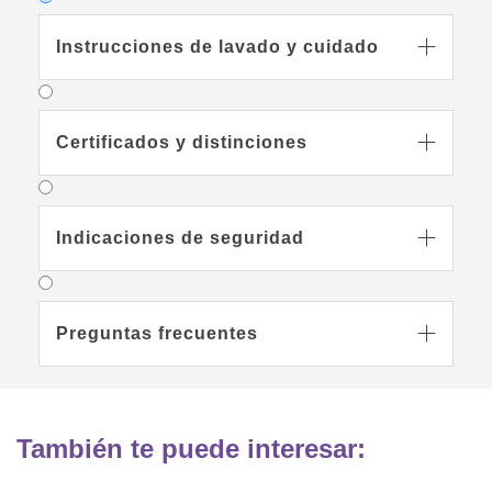
Instrucciones de lavado y cuidado

Certificados y distinciones

Lavable hasta 60°C
Indicaciones de seguridad

Se puede secar a
máquina con
programa suave
Preguntas frecuentes

Planchado nivel 1
No limpiar en seco
También te puede interesar: