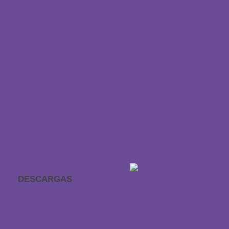
Procedimiento de pedidos
Encuentra una tienda
Dirección y contacto
Devoluciones
Revocar el contrato
Pago y envío
Solicitar tamaño especial
Protección de datos
Declaración sobre
accesibilidad
DESCARGAS
APP Sonidos para dormir
Cheque regalo