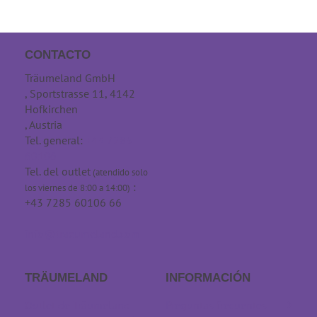
CONTACTO
Träumeland GmbH
, Sportstrasse 11, 4142
Hofkirchen
, Austria
Tel. general:
+43 7285
60106
Tel. del outlet
(atendido solo
:
los viernes de 8:00 a 14:00)
+43 7285 60106 66
info@traeumeland.com
TRÄUMELAND
INFORMACIÓN
Outlet de Träumeland
Preguntas frecuentes