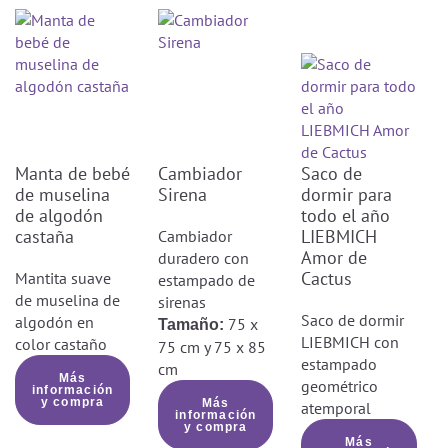
No usar lejía
Manta de bebé
Cambiador
Saco de
de muselina
Sirena
dormir para
de algodón
todo el año
castaña
LIEBMICH
Cambiador
Amor de
duradero con
Cactus
Mantita suave
estampado de
de muselina de
sirenas
Saco de dormir
algodón en
75 x
Tamaño:
LIEBMICH con
color castaño
75 cm y 75 x 85
estampado
cm
Más
geométrico
información
y compra
Más
atemporal
información
y compra
Más