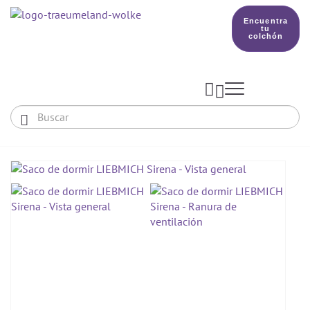
Encuentra
tu
colchón



Bebés y niños
El país de nuestros sueños
Conocimientos
COLCHONES Y ACCESORIOS

PRODUCCIÓN

Colchón De Colecho, Cuna & Co
SACOS DE DORMIR
BETTER DREAMS
Encuentra tu colchón
Colchones Para Bebé
Cómo Elegir Un Saco De Dormir Para Beb
MANTAS, NÓRDICOS Y ALMOHADAS
Colchones Infantiles Y Juveniles
Saco De Dormir Para Todo El Año
Mantas, Nórdicos Y Almohadas Para Bebé
NIDO DE BEBÉ
Colchones Para Parques Y Para Cunas De 