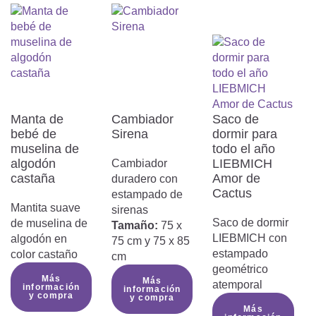
saco de dormir?
¿Qué ropa tiene que llevar mi bebé

en el saco de dormir?
Manta de
Cambiador
Saco de
bebé de
Sirena
dormir para
muselina de
todo el año
algodón
LIEBMICH
Cambiador
¿En qué hay que fijarse al comprar
castaña
Amor de
duradero con

Cactus
estampado de
un saco de dormir para bebés?
Mantita suave
sirenas
Saco de dormir
de muselina de
Tamaño:
75 x
LIEBMICH con
algodón en
75 cm y 75 x 85
estampado
color castaño
cm
¿Por qué los bebés prefieren el
geométrico
Más

Más
atemporal
información
información
y compra
saco de dormir LIEBMICH?
y compra
Más