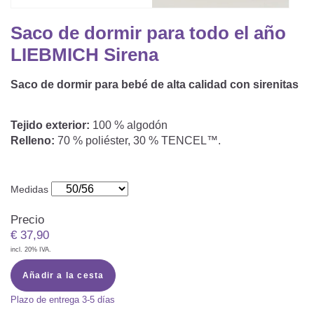
Saco De Dormir Con Piernas
Nórdicos Y Almohadas Infantiles
Protectores De Colchón
COJÍN DE LACTANCIA Y MANTITA DE LACT
Saco de dormir para todo el año
Saco De Dormir De Verano
Mantita Para Bebé
LIEBMICH Sirena
Funda De Recambio
Saco Manta
CAMBIADORES
Manta De Juego Para Bebés
Somier
Saco de dormir para bebé de alta calidad con sirenitas
Saco Envolvente
Cojines Decorativos
TEXTILES
Saco De Dormir Interior
Tejido exterior:
100 % algodón
Relleno:
70 % poliéster, 30 % TENCEL™.
Sábanas
SOPORTE DEL DESARROLLO
Sábanas Bajeras
Medidas
Cuna Nido
ACCESORIOS
Protectores De Cuna
Precio
Almohadas Especiales
Baberos Y Doudou
€
37,90
CHEQUE REGALO
incl. 20% IVA.
Posicionamiento Lateral
Paños De Muselina
LOTES DE REGALO Y PROMOCIONES
Añadir a la cesta
Plazo de entrega
3-5 días