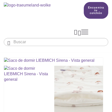
Encuentra
tu
colchón



Bebés y niños
El país de nuestros sueños
Conocimientos
COLCHONES Y ACCESORIOS

PRODUCCIÓN

Colchón De Colecho, Cuna & Co
SACOS DE DORMIR
BETTER DREAMS
Encuentra tu colchón
Colchones Para Bebé
Cómo Elegir Un Saco De Dormir Para Beb
MANTAS, NÓRDICOS Y ALMOHADAS
Colchones Infantiles Y Juveniles
Saco De Dormir Para Todo El Año
Mantas, Nórdicos Y Almohadas Para Bebé
NIDO DE BEBÉ
Colchones Para Parques Y Para Cunas De 