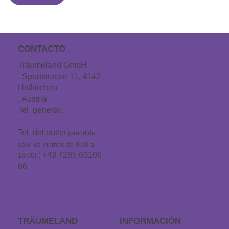
[975,8 kB]
Descarga
CONTACTO
Träumeland GmbH
, Sportstrasse 11, 4142
Hofkirchen
, Austria
Tel. general:
+43 7285
60106
Tel. del outlet
(atendido
solo los viernes de 8:00 a
: +43 7285 60106
14:00)
66
info@traeumeland.com
TRÄUMELAND
INFORMACIÓN