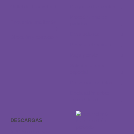
Outlet de Träumeland
Preguntas frecuentes
Procedimiento de
Encuentra una tienda
pedidos
Devoluciones
Dirección y contacto
Revocar el contrato
Pago y envío
Solicitar tamaño
especial
Protección de datos
Declaración sobre
accesibilidad
DESCARGAS
APP Sonidos para