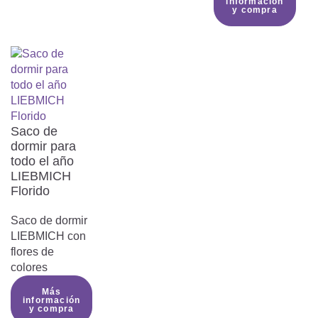
información
y compra
Consejos de cuidado

Instrucciones de uso LIEBMICH

Saco de
Aquí puedes descargar las instrucciones
dormir para
todo el año
de uso de nuestro saco de dormir
LIEBMICH
LIEBMICH
Florido
Instrucciones de uso
Saco de dormir
saco de dormir para
LIEBMICH con
todo el año
flores de
colores
Más
Instrucciones de uso saco de
información
PDF
dormir para todo el año
y compra