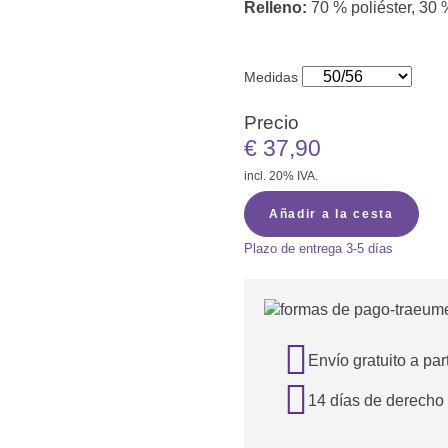
Relleno:
70 % poliéster, 3
Medidas
Precio
€
37,90
incl. 20% IVA.
Añadir a la cesta
Plazo de entrega
3-5 días

Envío gratuito a par

14 días de derecho