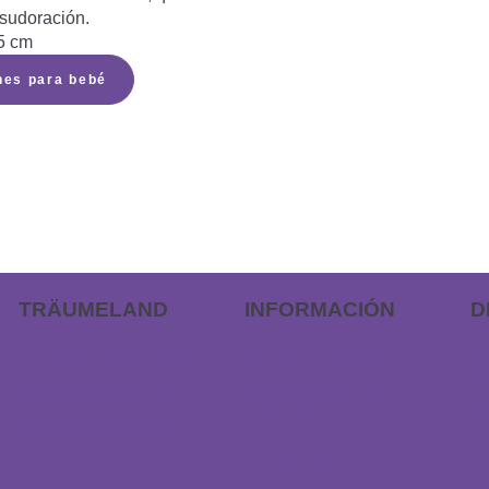
 sudoración.
5 cm
nes para bebé
TRÄUMELAND
INFORMACIÓN
D
Outlet de Träumeland
Preguntas frecuentes
AP
do
Encuentra una tienda
Procedimiento de
pedidos
Ch
Dirección y contacto
Devoluciones
Ca