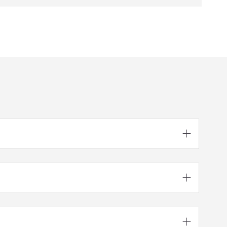


