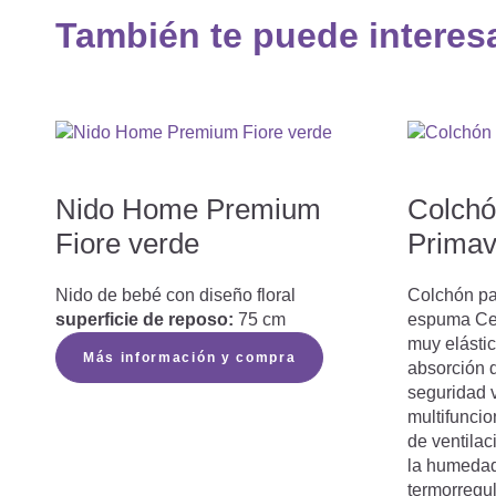
También te puede interes
Nido Home Premium
Colchó
Fiore verde
Primav
Nido de bebé con diseño floral
Colchón pa
superficie de reposo:
75 cm
espuma Cel
muy elástic
Más información y compra
absorción 
seguridad 
multifuncio
de ventilac
la humedad 
termorreg