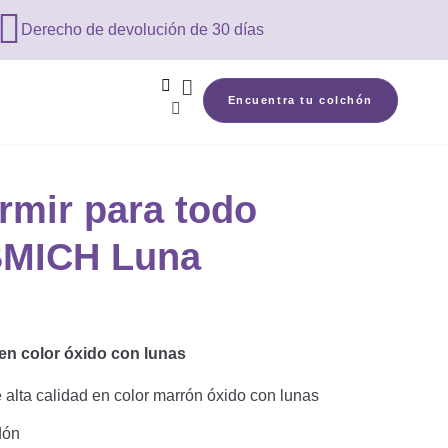

Derecho de devolución de 30 días


Encuentra tu colchón

rmir para todo
BMICH Luna
n color óxido con lunas
alta calidad en color marrón óxido con lunas
dón