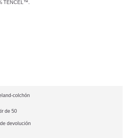
0 % TENCEL™.
tir de 50
 de devolución