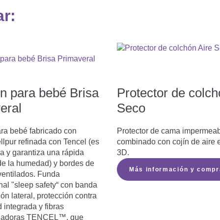
ar:
n para bebé Brisa
Protector de colch
eral
Seco
ra bebé fabricado con
Protector de cama impermea
lpur refinada con Tencel (es
combinado con cojín de aire e
a y garantiza una rápida
3D.
de la humedad) y bordes de
Más información y compr
ventilados. Funda
nal "sleep safety“ con banda
ión lateral, protección contra
integrada y fibras
uladoras TENCEL™, que