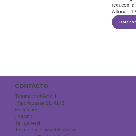
reducen la
Altura:
11,
Colcho
CONTACTO
Träumeland GmbH
, Sportstrasse 11, 4142
Hofkirchen
, Austria
Tel. general:
+43 7285 60106
Tel. del outlet
(atendido solo los