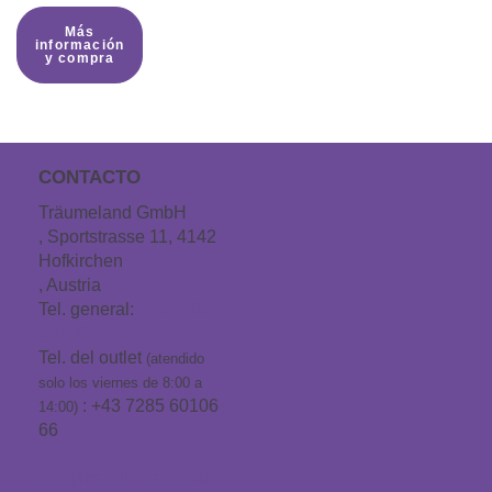
Más
información
y compra
CONTACTO
Träumeland GmbH
, Sportstrasse 11, 4142
Hofkirchen
, Austria
Tel. general:
+43 7285
60106
Tel. del outlet
(atendido
solo los viernes de 8:00 a
: +43 7285 60106
14:00)
66
info@traeumeland.com