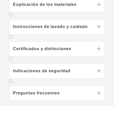
Explicación de los materiales

TENCEL™
Lyocell
Instrucciones de lavado y cuidado

Con TENCEL™ Lyocell ha
comenzado una nueva era en la
tecnología de las fibras. TENCEL
Certificados y distinciones

Lyocell es una fibra de celulosa que
se obtiene de la madera mediante un
proceso respetuoso con el medio
ambiente. Combina las ventajas de
Indicaciones de seguridad

muchas fibras: Fina como la seda,
fuerte como el Poliéster, fácil de
cuidar como el acrílico, fresca y
agradable como el lino, cálida como
Preguntas frecuentes

la lana y absorbe bastante más vapor
de agua que el algodón.
Algodón