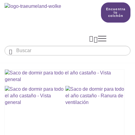
Encuentra
tu
colchón



Bebés y niños
El país de nuestros sueños
Conocimientos
COLCHONES Y ACCESORIOS

PRODUCCIÓN

Colchón De Colecho, Cuna & Co
SACOS DE DORMIR
BETTER DREAMS
Encuentra tu colchón
Colchones Para Bebé
Cómo Elegir Un Saco De Dormir Para Beb
MANTAS, NÓRDICOS Y ALMOHADAS
Colchones Infantiles Y Juveniles
Saco De Dormir Para Todo El Año
Mantas, Nórdicos Y Almohadas Para Bebé
NIDO DE BEBÉ
Colchones Para Parques Y Para Cunas De 