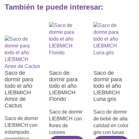
También te puede interesar:
El algodón es uno de los materiales
naturales más conocidos y
utilizados. Es transpirable y muy
resistente, por lo que es
especialmente adecuado para
cunas.
Poliéster
El poliéster es una fibra
Saco de
Saco de
Saco de
especialmente resistente y elástica,
dormir para
dormir para
dormir para
lo que la hace especialmente
todo el año
todo el año
todo el año
adecuada para fundas de colchón y
LIEBMICH
LIEBMICH
LIEBMICH
aumenta su valor.
Amor de
Florido
Luna gris
Cactus
Saco de dormir
Saco de dormir
Saco de dormir
LIEBMICH con
de bebé de alta
LIEBMICH con
flores de
calidad en color
estampado
colores
gris con lunas
geométrico