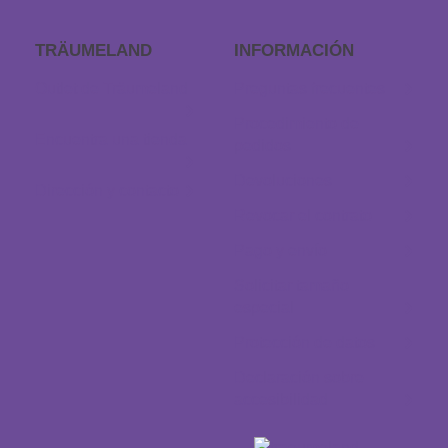
TRÄUMELAND
INFORMACIÓN
Outlet de Träumeland
Preguntas frecuentes
Procedimiento de
Encuentra una tienda
pedidos
Devoluciones
Dirección y contacto
Revocar el contrato
Pago y envío
Solicitar tamaño
especial
Protección de datos
Declaración sobre
accesibilidad