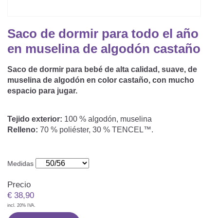
Saco De Dormir Con Piernas
Nórdicos Y Almohadas Infantiles
Protectores De Colchón
COJÍN DE LACTANCIA Y MANTITA DE LACT
Saco De Dormir De Verano
Mantita Para Bebé
Saco de dormir para todo el año
Funda De Recambio
Saco Manta
CAMBIADORES
en muselina de algodón castaño
Manta De Juego Para Bebés
Somier
Saco Envolvente
Saco de dormir para bebé de alta calidad, suave, de
Cojines Decorativos
TEXTILES
muselina de algodón en color castaño, con mucho
Saco De Dormir Interior
espacio para jugar.
Sábanas
SOPORTE DEL DESARROLLO
Tejido exterior:
100 % algodón, muselina
Sábanas Bajeras
Relleno:
70 % poliéster, 30 % TENCEL™.
Cuna Nido
ACCESORIOS
Protectores De Cuna
Almohadas Especiales
Baberos Y Doudou
Medidas
CHEQUE REGALO
Posicionamiento Lateral
Paños De Muselina
Precio
LOTES DE REGALO Y PROMOCIONES
€
38,90
incl. 20% IVA.