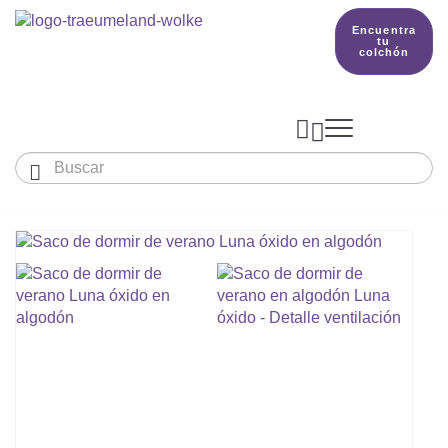
Encuentra
tu
colchón



Bebés y niños
El país de nuestros sueños
Conocimientos
COLCHONES Y ACCESORIOS

PRODUCCIÓN

Colchón De Colecho, Cuna & Co
SACOS DE DORMIR
BETTER DREAMS
Encuentra tu colchón
Colchones Para Bebé
Cómo Elegir Un Saco De Dormir Para Beb
MANTAS, NÓRDICOS Y ALMOHADAS
Colchones Infantiles Y Juveniles
Saco De Dormir Para Todo El Año
Mantas, Nórdicos Y Almohadas Para Bebé
NIDO DE BEBÉ
Colchones Para Parques Y Para Cunas De 