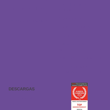
Procedimiento de
Encuentra una tienda
pedidos
Devoluciones
Dirección y contacto
Revocar el contrato
Pago y envío
Solicitar tamaño
especial
Protección de datos
Declaración sobre
accesibilidad
DESCARGAS
APP Sonidos para
dormir