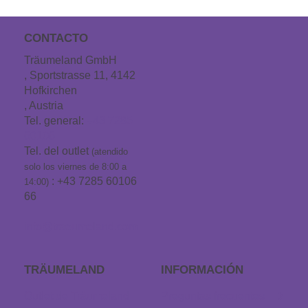
CONTACTO
Träumeland GmbH
, Sportstrasse 11, 4142
Hofkirchen
, Austria
Tel. general:
+43 7285
60106
Tel. del outlet
(atendido
solo los viernes de 8:00 a
: +43 7285 60106
14:00)
66
info@traeumeland.com
TRÄUMELAND
INFORMACIÓN
Outlet de Träumeland
Preguntas frecuentes