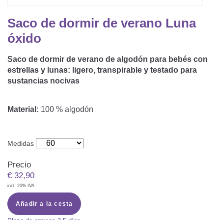
Saco De Dormir Con Piernas
Nórdicos Y Almohadas Infantiles
Protectores De Colchón
COJÍN DE LACTANCIA Y MANTITA DE LACT
Saco de dormir de verano Luna
Saco De Dormir De Verano
Mantita Para Bebé
óxido
Funda De Recambio
Saco Manta
CAMBIADORES
Manta De Juego Para Bebés
Somier
Saco de dormir de verano de algodón para bebés con
Saco Envolvente
estrellas y lunas: ligero, transpirable y testado para
Cojines Decorativos
TEXTILES
sustancias nocivas
Saco De Dormir Interior
Sábanas
SOPORTE DEL DESARROLLO
Material:
100 % algodón
Sábanas Bajeras
Cuna Nido
ACCESORIOS
Protectores De Cuna
Medidas
Almohadas Especiales
Baberos Y Doudou
Precio
CHEQUE REGALO
€
32,90
Posicionamiento Lateral
Paños De Muselina
incl. 20% IVA.
LOTES DE REGALO Y PROMOCIONES
Añadir a la cesta