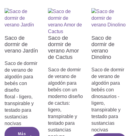
utilizar el producto:
Antes de utilizar el producto, retira
todos los componentes del embalaje,
incluidas las películas, cintas y
etiquetas, para evitar lesiones o
Saco de
Saco de
Saco de
accidentes.Antes de utilizar el
dormir de
dormir de
dormir de
producto, retira todos los componentes
verano Jardín
verano Amor
verano
del embalaje, incluidas las películas,
de Cactus
Dinolino
cintas y etiquetas, para evitar lesiones
Saco de dormir
o accidentes.
Saco de dormir
Saco de dormir
de verano de
No utilizar el producto si está
de verano de
de verano de
algodón para
dañado:
algodón para
algodón para
bebés con
No utilices el producto si alguna de sus
bebés con un
bebés con
diseño
partes está rota, desgarrada o dañada.
moderno diseño
dinosaurios -
floral - ligero,
El uso continuado podría causar
de cactus:
ligero,
transpirable y
lesiones o poner en peligro a los niños.
ligero,
transpirable y
testado para
Asegúrate de que la cara del niño no
transpirable y
testado para
sustancias
está cubierta:
testado para
sustancias
nocivas
Asegúrate de que la cara del niño
sustancias
nocivas
permanece descubierta en todo
Más