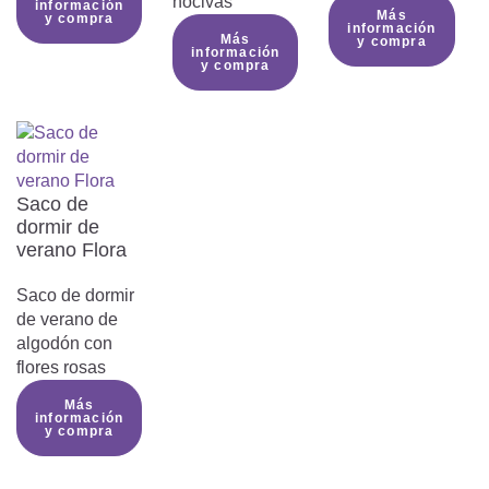
nocivas
información
momento para no dificultar la
Más
y compra
información
respiración y evitar el
Más
y compra
información
sobrecalentamiento.
y compra
Precaución - riesgo de ingestión de
productos con cierres de
cremallera:
Los productos con cierres de
cremallera contienen piezas pequeñas
Saco de
que podrían ser tragadas por los niños
dormir de
pequeños. Supervisa siempre a los
verano Flora
niños durante su uso y asegúrate de
que la cremallera esté bien cerrada.
Saco de dormir
Utilizar bajo la supervisión de un
de verano de
adulto
algodón con
flores rosas
Encontrarás más información en las
Más
instrucciones de uso
información
y compra