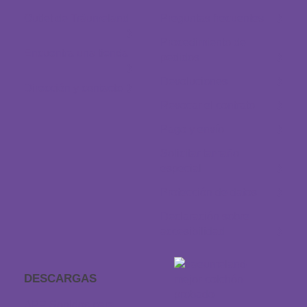
Outlet de Träumeland
Preguntas frecuentes
Procedimiento de
Encuentra una tienda
pedidos
Devoluciones
Dirección y contacto
Revocar el contrato
Pago y envío
Solicitar tamaño
especial
Protección de datos
Declaración sobre
accesibilidad
DESCARGAS
APP Sonidos para