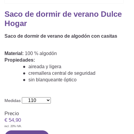
Saco De Dormir Con Piernas
Nórdicos Y Almohadas Infantiles
Protectores De Colchón
COJÍN DE LACTANCIA Y MANTITA DE LACT
Saco de dormir de verano Dulce
Saco De Dormir De Verano
Mantita Para Bebé
Hogar
Funda De Recambio
Saco Manta
CAMBIADORES
Manta De Juego Para Bebés
Somier
Saco de dormir de verano de algodón con casitas
Saco Envolvente
Cojines Decorativos
TEXTILES
Saco De Dormir Interior
Material:
100 % algodón
Propiedades:
Sábanas
SOPORTE DEL DESARROLLO
aireada y ligera
cremallera central de seguridad
Sábanas Bajeras
sin blanqueante óptico
Cuna Nido
ACCESORIOS
Protectores De Cuna
Almohadas Especiales
Baberos Y Doudou
Medidas
CHEQUE REGALO
Posicionamiento Lateral
Paños De Muselina
Precio
LOTES DE REGALO Y PROMOCIONES
€
54,90
incl. 20% IVA.