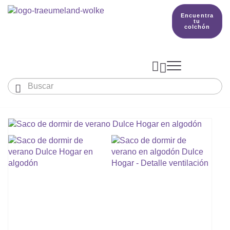
Encuentra
tu
colchón



Bebés y niños
El país de nuestros sueños
Conocimientos
COLCHONES Y ACCESORIOS

PRODUCCIÓN

Colchón De Colecho, Cuna & Co
SACOS DE DORMIR
BETTER DREAMS
Encuentra tu colchón
Colchones Para Bebé
Cómo Elegir Un Saco De Dormir Para Beb
MANTAS, NÓRDICOS Y ALMOHADAS
Colchones Infantiles Y Juveniles
Saco De Dormir Para Todo El Año
Mantas, Nórdicos Y Almohadas Para Bebé
NIDO DE BEBÉ
Colchones Para Parques Y Para Cunas De 