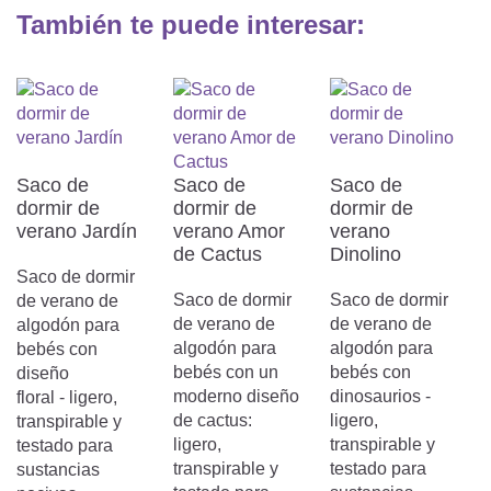
La ranura de ventilación en los pies del
También te puede interesar:
saco de dormir de verano puede abrirse
con una cremallera, lo que permite una
regulación de la ventilación óptima según
las necesidades del bebé, evitando así el
sobrecalentamiento. EL SACO DE
DORMIR QUE RESPIRA GARANTIZA UN
SUEÑO SEGURO Y SALUDABLE DEL
Saco de
Saco de
Saco de
BEBÉ.
dormir de
dormir de
dormir de
verano Jardín
verano Amor
verano
de Cactus
Dinolino
Saco de dormir
Saco de dormir
Saco de dormir
de verano de
de verano de
de verano de
algodón para
algodón para
algodón para
bebés con
bebés con un
bebés con
diseño
moderno diseño
dinosaurios -
floral - ligero,
de cactus:
ligero,
transpirable y
ligero,
transpirable y
testado para
transpirable y
testado para
sustancias