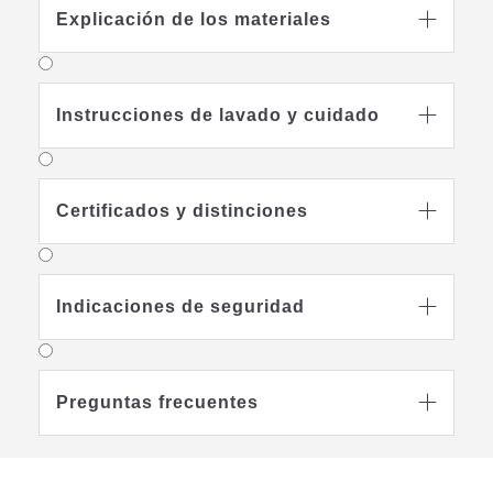
Explicación de los materiales

Exento de antimonio y sustancias
tóxicas
Instrucciones de lavado y cuidado

La calidad de nuestros productos es
especialmente importante para nosotros,
por lo que todos ellos han sido sometidos
Certificados y distinciones

varias veces a pruebas independientes
para detectar la presencia de antimonio y
sustancias nocivas, y se ha demostrado
que son aptos para su uso en cunas. Y es
Indicaciones de seguridad

que para nosotros, la producción
cuidadosa y la selección meticulas de los
materiales es algo obvio.
Preguntas frecuentes

Ventilación regulable