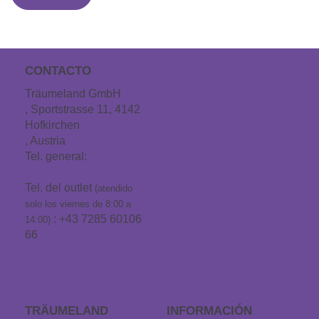
CONTACTO
Träumeland GmbH
, Sportstrasse 11, 4142
Hofkirchen
, Austria
Tel. general:
+43 7285
60106
Tel. del outlet
(atendido
solo los viernes de 8:00 a
: +43 7285 60106
14:00)
66
info@traeumeland.com
TRÄUMELAND
INFORMACIÓN