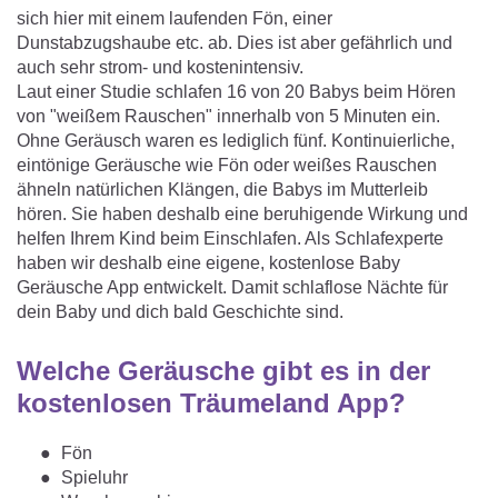
Matratzenschoner & -auflage
STILLKISSEN & STILLTUCH
sich hier mit einem laufenden Fön, einer
Sommerschlafsack
Dunstabzugshaube etc. ab. Dies ist aber gefährlich und
Baby-Kuscheldecke
Ersatzbezug
auch sehr strom- und kostenintensiv.
Strampelsack
WICKELUNTERLAGEN
Laut einer Studie schlafen 16 von 20 Babys beim Hören
Krabbeldecke
Betteinsatz
von "weißem Rauschen" innerhalb von 5 Minuten ein.
Puck-Schlafsack
Kuschelkissen
Ohne Geräusch waren es lediglich fünf. Kontinuierliche,
TEXTILIEN
eintönige Geräusche wie Fön oder weißes Rauschen
Innenschlafsack
ähneln natürlichen Klängen, die Babys im Mutterleib
Bettwäsche
ENTWICKLUNGSFÖRDERUNG
hören. Sie haben deshalb eine beruhigende Wirkung und
helfen Ihrem Kind beim Einschlafen. Als Schlafexperte
Spannbettlaken
haben wir deshalb eine eigene, kostenlose Baby
Kuschelnest
Geräusche App entwickelt. Damit schlaflose Nächte für
ZUBEHÖR
Bettschlange
dein Baby und dich bald Geschichte sind.
Spezialkissen
Dreieckstuch & Schnuffeltuch
GESCHENKGUTSCHEIN
Welche Geräusche gibt es in der
Seitenlagerung
Mulltücher
kostenlosen Träumeland App?
GESCHENKSETS & AKTIONEN
Fön
Spieluhr