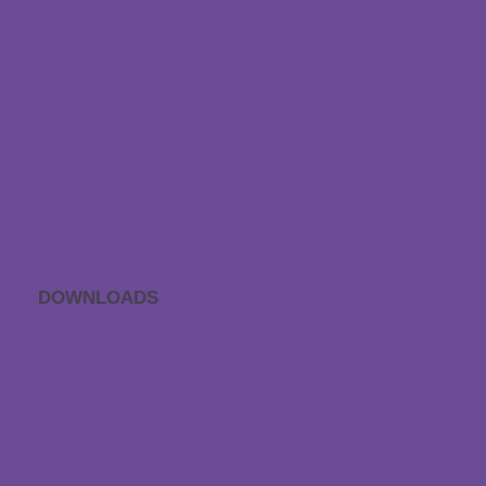
Retoure
Träumeland Partner
Vertrag widerrufen
werden
Zahlung & Versand
Händlersuche
Sondermaß anfragen
Kontakt & Anfahrt
Datenschutz
EFRE Förderung
Barrierefreiheitserklärun
g
DOWNLOADS
APP Einschlaf­geräusche
Geschenkgutschein
Kataloge
AGB