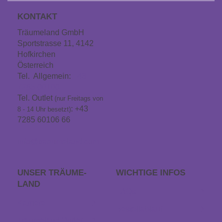
KONTAKT
Träumeland GmbH
Sportstrasse 11, 4142
Hofkirchen
Österreich
Tel. Allgemein:
+43
7285 60106
Tel. Outlet
(nur Freitags von
: +43
8 - 14 Uhr besetzt)
7285 60106 66
info@traeumeland.com
UNSER TRÄUME­
WICHTIGE INFOS
LAND
FAQs
Karriere
Bestellablauf
Träumeland Outlet