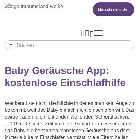
Matratzenfinder




Baby & Kinder
Erwachsene
Baby Geräusche App:
Unser Träumeland
MATRATZEN & ZUBEHÖR
Wissen
kostenlose Einschlafhilfe
MATRATZEN

PRODUKTION

Matratze Beistellbett, Wiege & Co
SCHLAFSÄCKE
TOPPER
Wer kennt sie nicht, die Nächte in denen man kein Auge zu
BETTER DREAMS
Babymatratze
Den Richtigen Schlafsack Finden
Matratzenfinder
DECKEN & KISSEN
bekommt, weil das Baby einfach nicht einschlafen will. Das
KOPFKISSEN
ewige tragen, die nicht enden wollenden Schreiattacken,
Kinder- Und Jugendmatratze
TEAM
Ganzjahresschlafsack
…? Gerade in der Zeit nach der Geburt kann es sein, dass
Babydecken Und Babykissen
BABYNEST
Reisebett- Und Laufgittermatratze
das Baby die bekannten monotonen Geräusche aus dem
MATRATZENFINDER
Schlafsack Mit Füßen
Mutterleib beim Einschlafen vermisst. Viele Eltern helfen
KARRIERE
Kinderdecken Und Kinderkissen