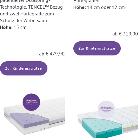
patentierter Octaspring-
Härtegraden
Technologie, TENCEL™ Bezug
Höhe:
14 cm oder 12 cm
und zwei Härtegrade zum
Schutz der Wirbelsäule
Höhe:
15 cm
ab
€
319,90
Zur Kindermatratze
ab
€
479,90
Zur Kindermatratze