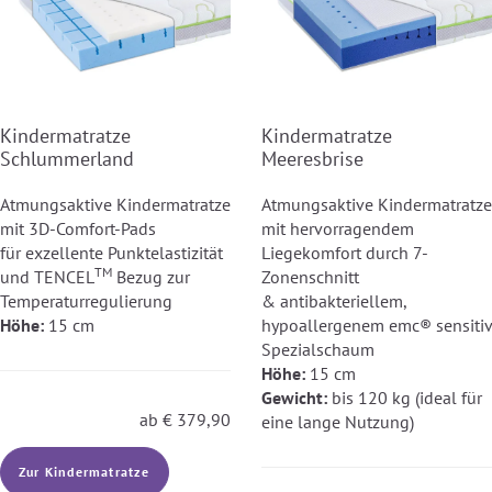
Kindermatratze
Kindermatratze
Schlummerland
Meeresbrise
Atmungsaktive Kindermatratze
Atmungsaktive Kindermatratze
mit 3D-Comfort-Pads
mit hervorragendem
für exzellente Punktelastizität
Liegekomfort durch 7-
TM
und TENCEL
Bezug zur
Zonenschnitt
Temperaturregulierung
& antibakteriellem,
Höhe:
15 cm
hypoallergenem emc® sensitiv
Spezialschaum
Höhe:
15 cm
Gewicht:
bis 120 kg (ideal für
ab
€
379,90
eine lange Nutzung)
Zur Kindermatratze