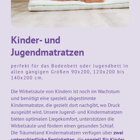
KARRIERE
Kinderdecken Und Kinderkissen
Matratzenschoner & -auflage
STILLKISSEN & STILLTUCH
Sommerschlafsack
Baby-Kuscheldecke
Ersatzbezug
Strampelsack
WICKELUNTERLAGEN
Krabbeldecke
Betteinsatz
Puck-Schlafsack
Kinder- und
Kuschelkissen
TEXTILIEN
Innenschlafsack
Jugendmatratzen
Bettwäsche
ENTWICKLUNGSFÖRDERUNG
perfekt für das Bodenbett oder Jugendbett in
Spannbettlaken
allen gängigen Größen 90x200, 120x200 bis
140x200 cm.
Kuschelnest
ZUBEHÖR
Bettschlange
Die Wirbelsäule von Kindern ist noch im Wachstum
Spezialkissen
Dreieckstuch & Schnuffeltuch
und benötigt eine speziell abgestimmte
GESCHENKGUTSCHEIN
Kindermatratze, die gezielt dort nachgibt, wo Druck
Seitenlagerung
Mulltücher
ausgeübt wird. Unsere Jugend- und Kindermatratzen
GESCHENKSETS & AKTIONEN
bieten optimalen Liegekomfort, unterstützen die
Wirbelsäule und fördern einen gesunden Schlaf.
Die Träumeland Kindermatratzen verfügen über
zwei
unterschiedliche Festigkeiten
, die
speziell für Kinder