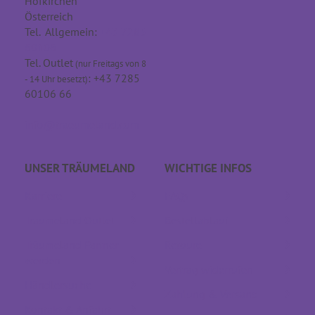
Hofkirchen
Österreich
Tel. Allgemein:
+43 7285
60106
Tel. Outlet
(nur Freitags von 8
: +43 7285
- 14 Uhr besetzt)
60106 66
info@traeumeland.com
UNSER TRÄUME­LAND
WICHTIGE INFOS
Karriere
FAQs
Träumeland Outlet
Bestellablauf
Träumeland Partner
Retoure
werden
Vertrag widerrufen
Händlersuche
Zahlung & Versand
Kontakt & Anfahrt