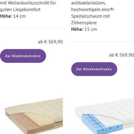
mit Wellenkonturschnitt für
antibakteriellem,
guten Liegekomfort
hochwertigem emc®-
Höhe:
14 cm
Spezialschaum mit
Zirbenspäne
Höhe:
15 cm
ab
€
369,90
ab
€
569,90
Zur Kindermatratze
Zur Kindermatratze