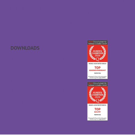
Sondermaß anfragen
EFRE Förderung
Datenschutz
Barrierefreiheitserklärung
DOWNLOADS
APP Einschlaf­geräusche
Geschenkgutschein
Kataloge
AGB
Downloads