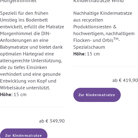
Morgenhimmel
Kindermatratze Wind
Speziell für den frühen
Nachhaltige Kindermatratze
Umstieg ins Bodenbett
aus recycelten
entwickelt, erfüllt die Matratze
Produktionsresten &
Morgenhimmel die DIN-
hochwertigem, nachhaltigem
TM
Anforderungen an eine
Flocken- und Orbis
-
Babymatratze und bietet dank
Spezialschaum
optimalen Härtegrad eine
Höhe:
15 cm
altersgerechte Unterstützung,
die zu tiefes Einsinken
verhindert und eine gesunde
ab
€
419,90
Entwicklung von Kopf und
Wirbelsäule unterstützt.
Höhe:
15 cm
Zur Kindermatratze
ab
€
349,90
Zur Kindermatratze