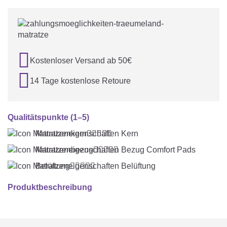

Kostenloser Versand ab 50€

14 Tage kostenlose Retoure
Qualitätspunkte (1–5)
Matratzenkern





Matratzenbezug





Belüftung





Produktbeschreibung