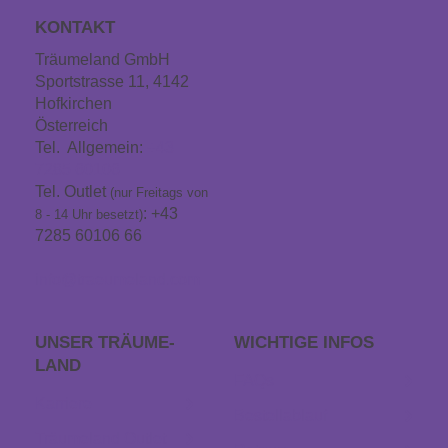
KONTAKT
Träumeland GmbH
Sportstrasse 11, 4142
Hofkirchen
Österreich
Tel. Allgemein:
+43
7285 60106
Tel. Outlet
(nur Freitags von
: +43
8 - 14 Uhr besetzt)
7285 60106 66
info@traeumeland.com
UNSER TRÄUME­
WICHTIGE INFOS
LAND
FAQs
Karriere
Bestellablauf
Träumeland Outlet