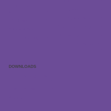
Retoure
Träumeland Partner
Vertrag widerrufen
werden
Zahlung & Versand
Händlersuche
Sondermaß anfragen
Kontakt & Anfahrt
Datenschutz
EFRE Förderung
Barrierefreiheitserklärun
g
DOWNLOADS
APP Einschlaf­geräusche
Geschenkgutschein
Kataloge
AGB