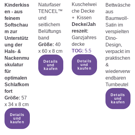
Kuschelwei
Naturfaser
Kinderkiss
Bettwäsche
che Decke
TENCEL™
en - aus
aus
+ Kissen
und
feinem
Baumwoll-
Decke/Jah
seitlichem
Softschau
Satin im
reszeit:
Belüftungs
m zur
verspielten
Ganzjahres
band
Unterstütz
Dino-
decke
Größe:
40
ung der
Design,
TOG:
5.5
x 60 x 8 cm
Hals- &
verpackt im
Nackenmu
praktischen
Details
Details
skulatur
&
und
und
kaufen
kaufen
für
wiederverw
optimalen
endbaren
Schlafkom
Turnbeutel
fort
Details
Größe:
57
und
kaufen
x 34 x 8 cm
Details
und
kaufen