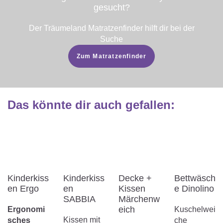
gesucht?
Der Träumeland Matratzenfinder hilft dir bei der
Suche
Zum Matratzenfinder
Das könnte dir auch gefallen
:
Kinderkiss
Kinderkiss
Decke +
Bettwäsch
en Ergo
en
Kissen
e Dinolino
SABBIA
Märchenw
eich
Ergonomi
Kuschelwei
Kissen mit
sches
che