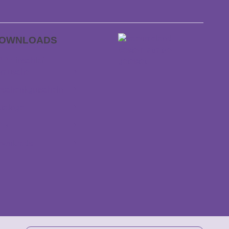
OWNLOADS
P Einschlaf­
räusche
schenkgutschein
taloge
GB
ownloads