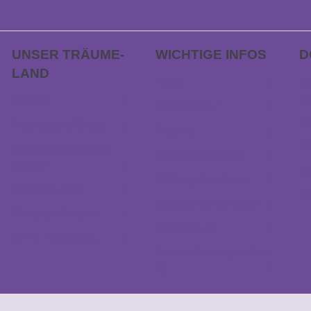
UNSER TRÄUME­
WICHTIGE INFOS
D
LAND
FAQs
AP
ge
Karriere
Bestellablauf
Ge
Träumeland Outlet
Retoure
Ka
Träumeland Partner
Vertrag widerrufen
werden
A
Zahlung & Versand
Händlersuche
D
Sondermaß anfragen
Kontakt & Anfahrt
Datenschutz
EFRE Förderung
Barrierefreiheitserkläru
ng