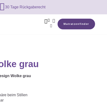

30 Tage Rückgaberecht



Matratzenfinder

olke grau
Design Wolke grau
häre beim Stillen
ar