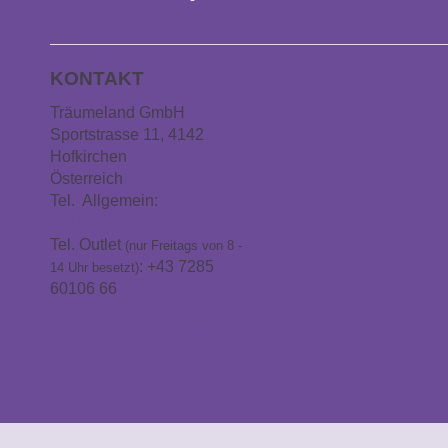
KONTAKT
Träumeland GmbH
Sportstrasse 11, 4142
Hofkirchen
Österreich
Tel. Allgemein:
+43 7285
60106
Tel. Outlet
(nur Freitags von 8 -
: +43 7285
14 Uhr besetzt)
60106 66
info@traeumeland.com