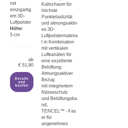
mit
Kaltschaum für
einzigartig
höchste
em 3D-
Punktelastizität
Luftpolster
und atmungsaktiv
Höhe:
es 3D-
5 cm
Luftpolstermateria
l in Kombination
mit vertikalen
Luftkanälen für
ab
eine exzellente
€
51,90
Belüftung;
Atmungsaktiver
Details
Bezug
und
kaufen
mit integriertem
Nässeschutz
und Belüftungsba
nd,
TENCEL™ - Fas
er für
angenehmes