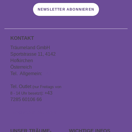
NEWSLETTER ABONNIEREN
KONTAKT
Träumeland GmbH
Sportstrasse 11, 4142
Hofkirchen
Österreich
Tel. Allgemein:
+43
7285 60106
Tel. Outlet
(nur Freitags von
: +43
8 - 14 Uhr besetzt)
7285 60106 66
info@traeumeland.com
UNSER TRÄUME­
WICHTIGE INFOS