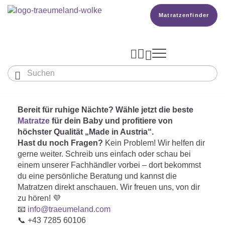
Matratzenfinder




Baby & Kinder
Erwachsene
Bereit für ruhige Nächte? Wähle jetzt die beste
Unser Träumeland
MATRATZEN & ZUBEHÖR
Matratze
für dein Baby und profitiere von
Wissen
MATRATZEN
höchster Qualität „Made in Austria“.

PRODUKTION
Hast du noch Fragen?
Kein Problem! Wir helfen dir

Matratze Beistellbett, Wiege & Co
SCHLAFSÄCKE
gerne weiter. Schreib uns einfach oder schau bei
TOPPER
einem unserer Fachhändler vorbei – dort bekommst
BETTER DREAMS
Babymatratze
Den Richtigen Schlafsack Finden
Matratzenfinder
du eine persönliche Beratung und kannst die
DECKEN & KISSEN
KOPFKISSEN
Matratzen direkt anschauen. Wir freuen uns, von dir
Kinder- Und Jugendmatratze
TEAM
Ganzjahresschlafsack
zu hören! 💜
Babydecken Und Babykissen
BABYNEST
📧
info
@traeumeland.com
Reisebett- Und Laufgittermatratze
MATRATZENFINDER
Schlafsack Mit Füßen
📞 +43 7285 60106
KARRIERE
Kinderdecken Und Kinderkissen