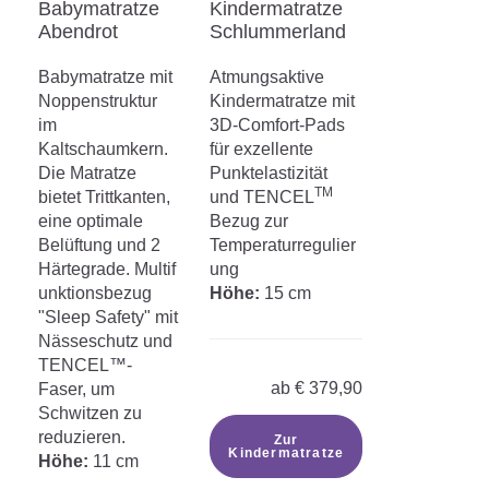
Babymatratze
Kindermatratze
Abendrot
Schlummerland
Babymatratze mit
Atmungsaktive
Noppenstruktur
Kindermatratze mit
im
3D-Comfort-Pads
Kaltschaumkern.
für exzellente
Die Matratze
Punktelastizität
TM
bietet Trittkanten,
und TENCEL
eine optimale
Bezug zur
Belüftung und 2
Temperaturregulier
Härtegrade. Multif
ung
unktionsbezug
Höhe:
15 cm
"Sleep Safety" mit
Nässeschutz und
TENCEL™-
ab
€
379,90
Faser, um
Schwitzen zu
reduzieren.
Zur
Kindermatratze
Höhe:
11 cm