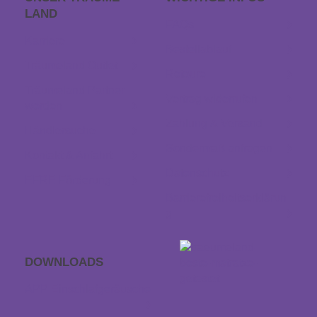
LAND
FAQs
Karriere
Bestellablauf
Träumeland Outlet
Retoure
Träumeland Partner
Vertrag widerrufen
werden
Zahlung & Versand
Händlersuche
Sondermaß anfragen
Kontakt & Anfahrt
Datenschutz
EFRE Förderung
Barrierefreiheitserklärun
g
DOWNLOADS
APP Einschlaf­geräusche