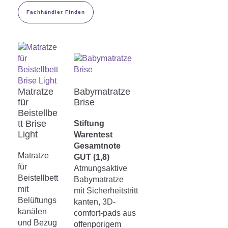
Matratzenschoner & -auflage
STILLKISSEN & STILLTUCH
Fachhändler Finden
Sommerschlafsack
Baby-Kuscheldecke
Ersatzbezug
Strampelsack
WICKELUNTERLAGEN
Krabbeldecke
Betteinsatz
Puck-Schlafsack
Kuschelkissen
TEXTILIEN
Innenschlafsack
Matratze
Babymatratze
Bettwäsche
ENTWICKLUNGSFÖRDERUNG
für
Brise
Beistellbe
Spannbettlaken
tt Brise
Stiftung
Kuschelnest
ZUBEHÖR
Light
Bettschlange
Warentest
Gesamtnote
Spezialkissen
Matratze
Dreieckstuch & Schnuffeltuch
GUT (1,8)
GESCHENKGUTSCHEIN
für
Atmungsaktive
Seitenlagerung
Mulltücher
Beistellbett
Babymatratze
GESCHENKSETS & AKTIONEN
mit
mit Sicherheitstritt
Belüftungs
kanten, 3D-
kanälen
comfort-pads aus
und Bezug
offenporigem