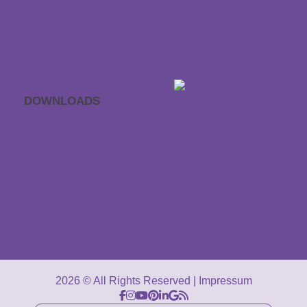
Datenschutz
EFRE Förderung
Barrierefreiheitserklärun
g
DOWNLOADS
APP Einschlaf­geräusche
Geschenkgutschein
Kataloge
AGB
Downloads
2026 © All Rights Reserved
Impressum