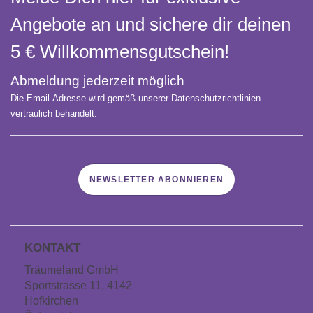
Matratzenschoner & -auflage
STILLKISSEN & STILLTUCH
Sommerschlafsack
Angebote an und sichere dir deinen
Baby-Kuscheldecke
Ersatzbezug
5 € Willkommens­gutschein!
Strampelsack
WICKELUNTERLAGEN
Krabbeldecke
Betteinsatz
Puck-Schlafsack
Abmeldung jederzeit möglich
Kuschelkissen
TEXTILIEN
Die Email-Adresse wird gemäß unserer Datenschutzrichtlinien
Innenschlafsack
vertraulich behandelt.
Bettwäsche
ENTWICKLUNGSFÖRDERUNG
Spannbettlaken
Kuschelnest
ZUBEHÖR
NEWSLETTER ABONNIEREN
Bettschlange
Spezialkissen
Dreieckstuch & Schnuffeltuch
GESCHENKGUTSCHEIN
Seitenlagerung
Mulltücher
KONTAKT
GESCHENKSETS & AKTIONEN
Träumeland GmbH
Sportstrasse 11, 4142
Hofkirchen