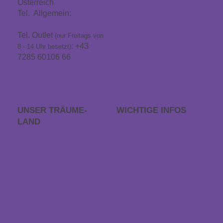
Österreich
Tel. Allgemein:
+43
7285 60106
Tel. Outlet
(nur Freitags von
: +43
8 - 14 Uhr besetzt)
7285 60106 66
info@traeumeland.com
UNSER TRÄUME­
WICHTIGE INFOS
LAND
FAQs
Karriere
Bestellablauf
Träumeland Outlet
Retoure
Träumeland Partner
Vertrag widerrufen
werden
Zahlung & Versand
Händlersuche
Sondermaß anfragen
Kontakt & Anfahrt