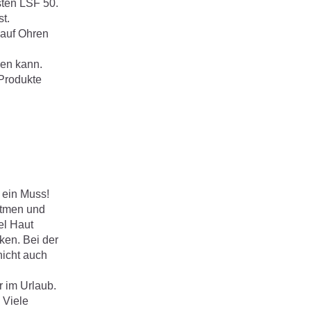
ten LSF 50.
t.
 auf Ohren
hen kann.
Produkte
 ein Muss!
atmen und
el Haut
ken. Bei der
nicht auch
r im Urlaub.
 Viele