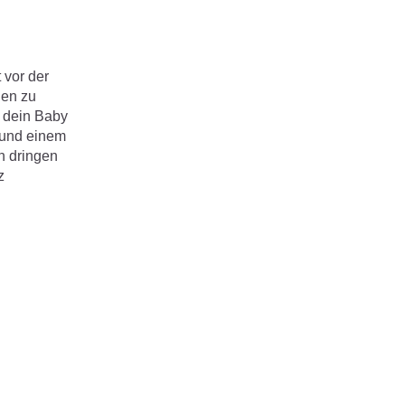
 vor der
den zu
s dein Baby
 und einem
n dringen
z