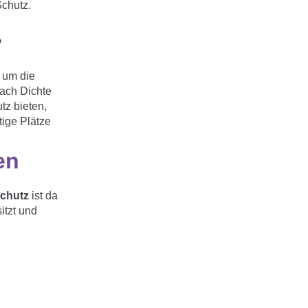
Schutz.
?
, um die
nach Dichte
tz bieten,
tige Plätze
en
Schutz
ist da
itzt und