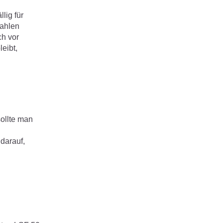
lig für
rahlen
ch vor
eibt,
sollte man
 darauf,