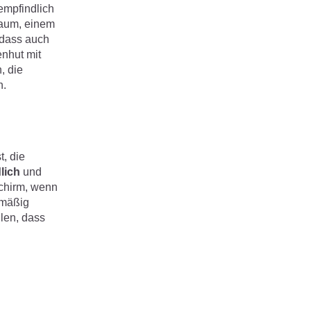
empfindlich
Baum, einem
 dass auch
nhut mit
, die
n.
, die
lich
und
chirm, wenn
lmäßig
len, dass