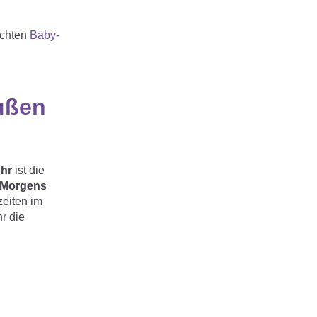
ichten
Baby-
außen
Uhr
ist die
Morgens
zeiten im
r die