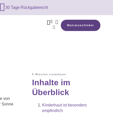

30 Tage Rückgaberecht



Matratzenfinder

5 Minuten Lesedauer
Inhalte im
Überblick
ie von
er Sonne
Kinderhaut ist besonders
empfindlich