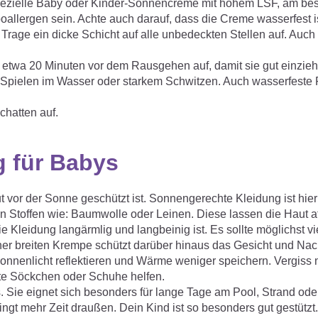
pezielle Baby oder Kinder-Sonnencreme mit hohem LSF, am bes
poallergen sein. Achte auch darauf, dass die Creme wasserfest is
Trage ein dicke Schicht auf alle unbedeckten Stellen auf. Auch
etwa 20 Minuten vor dem Rausgehen auf, damit sie gut einzie
pielen im Wasser oder starkem Schwitzen. Auch wasserfeste 
hatten auf.
 für Babys
 vor der Sonne geschützt ist. Sonnengerechte Kleidung ist hier
n Stoffen wie: Baumwolle oder Leinen. Diese lassen die Haut 
e Kleidung langärmlig und langbeinig ist. Es sollte möglichst vi
er breiten Krempe schützt darüber hinaus das Gesicht und Nac
onnenlicht reflektieren und Wärme weniger speichern. Vergiss 
hte Söckchen oder Schuhe helfen.
s. Sie eignet sich besonders für lange Tage am Pool, Strand ode
ngt mehr Zeit draußen. Dein Kind ist so besonders gut gestützt.