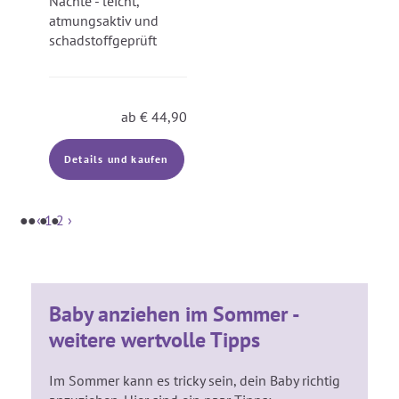
Nächte - leicht,
atmungsaktiv und
schadstoffgeprüft
ab
€
44,90
Details und kaufen
‹
1
2
›
Baby anziehen im Sommer -
weitere wertvolle Tipps
Im Sommer kann es tricky sein, dein Baby richtig