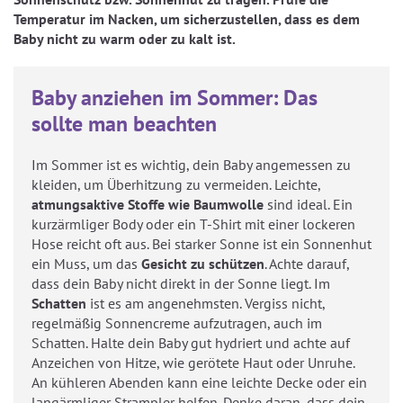
KARRIERE
Kinderdecken Und Kinderkissen
Matratzenschoner & -auflage
STILLKISSEN & STILLTUCH
Temperatur im Nacken, um sicherzustellen, dass es dem
Sommerschlafsack
Baby nicht zu warm oder zu kalt ist.
Baby-Kuscheldecke
Ersatzbezug
Strampelsack
WICKELUNTERLAGEN
Krabbeldecke
Betteinsatz
Baby anziehen im Sommer: Das
Puck-Schlafsack
Kuschelkissen
TEXTILIEN
sollte man beachten
Innenschlafsack
Im Sommer ist es wichtig, dein Baby angemessen zu
Bettwäsche
ENTWICKLUNGSFÖRDERUNG
kleiden, um Überhitzung zu vermeiden. Leichte,
Spannbettlaken
atmungsaktive Stoffe wie Baumwolle
sind ideal. Ein
kurzärmliger Body oder ein T-Shirt mit einer lockeren
Kuschelnest
ZUBEHÖR
Bettschlange
Hose reicht oft aus. Bei starker Sonne ist ein Sonnenhut
ein Muss, um das
Gesicht zu schützen
. Achte darauf,
Spezialkissen
Dreieckstuch & Schnuffeltuch
dass dein Baby nicht direkt in der Sonne liegt. Im
GESCHENKGUTSCHEIN
Schatten
ist es am angenehmsten. Vergiss nicht,
Seitenlagerung
Mulltücher
regelmäßig Sonnencreme aufzutragen, auch im
GESCHENKSETS & AKTIONEN
Schatten. Halte dein Baby gut hydriert und achte auf
Anzeichen von Hitze, wie gerötete Haut oder Unruhe.
An kühleren Abenden kann eine leichte Decke oder ein
langärmliger Strampler helfen. Denke daran, dass dein