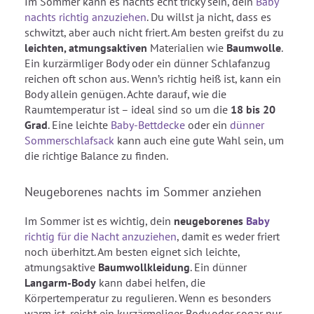
Im Sommer kann es nachts echt tricky sein, dein
Baby
nachts richtig anzuziehen
. Du willst ja nicht, dass es
schwitzt, aber auch nicht friert. Am besten greifst du zu
leichten, atmungsaktiven
Materialien wie
Baumwolle
.
Ein kurzärmliger Body oder ein dünner Schlafanzug
reichen oft schon aus. Wenn’s richtig heiß ist, kann ein
Body allein genügen. Achte darauf, wie die
Raumtemperatur ist – ideal sind so um die
18 bis 20
Grad
. Eine leichte
Baby-Bettdecke
oder ein
dünner
Sommerschlafsack
kann auch eine gute Wahl sein, um
die richtige Balance zu finden.
Neugeborenes nachts im Sommer anziehen
Im Sommer ist es wichtig, dein
neugeborenes
Baby
richtig für die Nacht anzuziehen
, damit es weder friert
noch überhitzt. Am besten eignet sich leichte,
atmungsaktive
Baumwollkleidung
. Ein dünner
Langarm-Body
kann dabei helfen, die
Körpertemperatur zu regulieren. Wenn es besonders
warm ist, reicht ein kurzärmeliger Body oder sogar nur