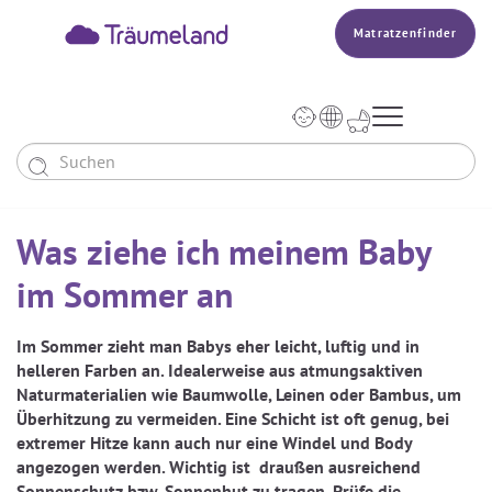
Matratzenfinder




Baby & Kinder
Was ziehe ich meinem Baby
Erwachsene
Unser Träumeland
MATRATZEN & ZUBEHÖR
im Sommer an
Wissen
MATRATZEN
PRODUKTION


Matratze Beistellbett, Wiege & Co
SCHLAFSÄCKE
Im Sommer zieht man Babys eher leicht, luftig und in
TOPPER
helleren Farben an. Idealerweise aus atmungsaktiven
BETTER DREAMS
Babymatratze
Den Richtigen Schlafsack Finden
DECKEN & KISSEN
Matratzenfinder
Naturmaterialien wie Baumwolle, Leinen oder Bambus, um
KOPFKISSEN
Kinder- Und Jugendmatratze
Überhitzung zu vermeiden. Eine Schicht ist oft genug, bei
TEAM
Ganzjahresschlafsack
extremer Hitze kann auch nur eine Windel und Body
Babydecken Und Babykissen
BABYNEST
Reisebett- Und Laufgittermatratze
angezogen werden. Wichtig ist draußen ausreichend
MATRATZENFINDER
Schlafsack Mit Füßen
Sonnenschutz bzw. Sonnenhut zu tragen. Prüfe die