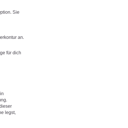
ption. Sie
erkontur an.
ge für dich
in
ung.
dieser
e legst,