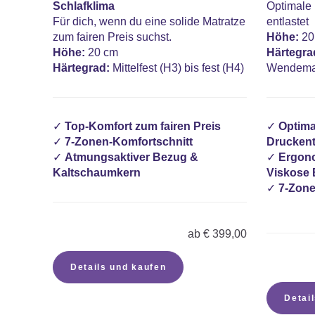
Schlafklima
Optimale 
Für dich, wenn du eine solide Matratze
entlastet
zum fairen Preis suchst.
Höhe:
20
Höhe:
20 cm
Härtegra
Härtegrad:
Mittelfest (H3) bis fest (H4)
Wendema
✓
Top-Komfort zum fairen Preis
✓
Optima
✓
7-Zonen-Komfortschnitt
Druckent
✓
Atmungsaktiver Bezug &
✓
Ergon
Kaltschaumkern
Viskose
✓
7-Zone
ab
€
399,00
Details und kaufen
Detai