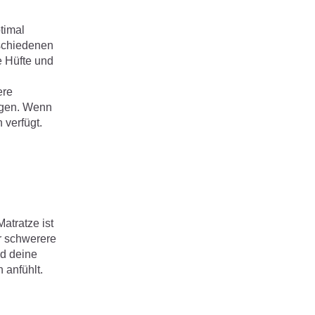
timal
rschiedenen
e Hüfte und
ere
ugen. Wenn
 verfügt.
atratze ist
ür schwerere
nd deine
 anfühlt.