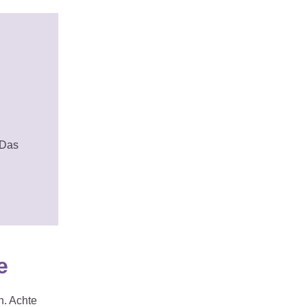
 Das
e
n. Achte