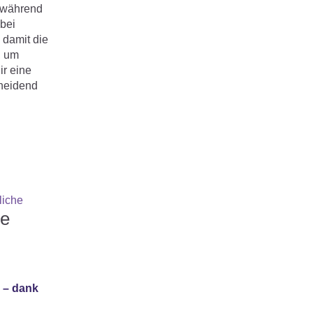
, während
 bei
 damit die
, um
ir eine
cheidend
ie
 – dank