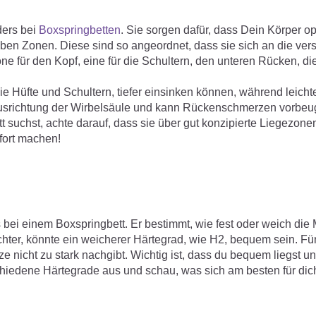
ders bei
Boxspringbetten
. Sie sorgen dafür, dass Dein Körper op
ieben Zonen. Diese sind so angeordnet, dass sie sich an die ve
e für den Kopf, eine für die Schultern, den unteren Rücken, di
die Hüfte und Schultern, tiefer einsinken können, während leicht
e Ausrichtung der Wirbelsäule und kann Rückenschmerzen vorbe
 suchst, achte darauf, dass sie über gut konzipierte Liegezonen
fort machen!
 bei einem Boxspringbett. Er bestimmt, wie fest oder weich die M
chter, könnte ein weicherer Härtegrad, wie H2, bequem sein. F
e nicht zu stark nachgibt. Wichtig ist, dass du bequem liegst u
schiedene Härtegrade aus und schau, was sich am besten für dich