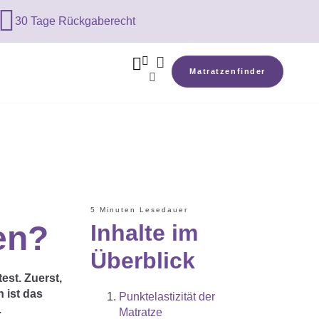

30 Tage Rückgaberecht



Matratzenfinder

5 Minuten Lesedauer
en?
Inhalte im
Überblick
est. Zuerst,
 ist das
Punktelastizität der
.
Matratze