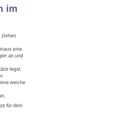
n im
t ziehen
hinaus eine
rper an und
tze legst.
v.
 eine weiche
an.
ze für dein