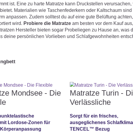
immt ist. Eine zu harte Matratze kann Druckstellen verursachen
bietet. Materialien wie Taschenfederkern oder Kaltschaum sind
orm anpassen. Zudem solltest du auf eine gute Belüftung achten,
rtiert wird.
Probiere die Matratze
am besten vor dem Kauf aus
atratzen Hersteller bieten sogar Probeliegen zu Hause an, was d
ass deine persönlichen Vorlieben und Schlafgewohnheiten ents
ingbett
tze Mondsee - Die
Matratze Turin - D
le
Verlässliche
 punktelastische
Sorgt für ein frisches,
 mit Lordose-Zonen für
ausgeglichenes Schlafklima
e Körperanpassung
TENCEL™ Bezug