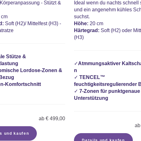
Körperanpassung - Stützt &
Ideal wenn du nachts schnell 
und ein angenehm kühles Sch
 cm
suchst.
d:
Soft (H2)/ Mittelfest (H3) -
Höhe:
20 cm
tratze
Härtegrad:
Soft (H2) oder Mitt
(H3)
le Stütze &
lastung
✓
Atmmungsaktiver
Kaltsch
omische Lordose-Zonen &
n
 Bezug
✓
TENCEL™
n-Komfortschnitt
feuchtigkeitsregulierender
✓
7-Zonen für punktgenaue
Unterstützung
ab
€
499,00
ab
ls und kaufen
Details und kaufen