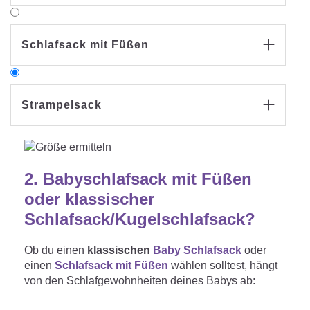
Schlafsack mit Füßen

Strampelsack

Der Träumeland Strampelsack ist in einer
Einheitsgröße
verfügbar. (Geeignet für Babys
ab der Geburt)
2.
Babyschlafsack mit Füßen
oder klassischer
Schlafsack/Kugelschlafsack?
Ob du einen
klassischen
Baby Schlafsack
oder
einen
Schlafsack mit Füßen
wählen solltest, hängt
von den Schlafgewohnheiten deines Babys ab: