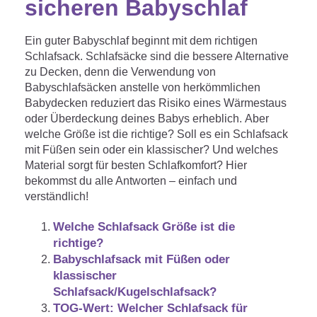
sicheren Babyschlaf
Matratzenschoner & -auflage
STILLKISSEN & STILLTUCH
Sommerschlafsack
Baby-Kuscheldecke
Ersatzbezug
Ein guter Babyschlaf beginnt mit dem richtigen
Strampelsack
WICKELUNTERLAGEN
Schlafsack. Schlafsäcke sind die bessere Alternative
Krabbeldecke
Betteinsatz
zu Decken, denn die Verwendung von
Puck-Schlafsack
Babyschlafsäcken anstelle von herkömmlichen
Kuschelkissen
TEXTILIEN
Babydecken reduziert das Risiko eines Wärmestaus
Innenschlafsack
oder Überdeckung deines Babys erheblich. Aber
Bettwäsche
ENTWICKLUNGSFÖRDERUNG
welche Größe ist die richtige? Soll es ein Schlafsack
mit Füßen sein oder ein klassischer? Und welches
Spannbettlaken
Material sorgt für besten Schlafkomfort? Hier
bekommst du alle Antworten – einfach und
Kuschelnest
ZUBEHÖR
Bettschlange
verständlich!
Spezialkissen
Dreieckstuch & Schnuffeltuch
GESCHENKGUTSCHEIN
Welche Schlafsack Größe ist die
Seitenlagerung
richtige?
Mulltücher
Babyschlafsack mit Füßen oder
GESCHENKSETS & AKTIONEN
klassischer
Schlafsack/Kugelschlafsack?
TOG-Wert: Welcher Schlafsack für