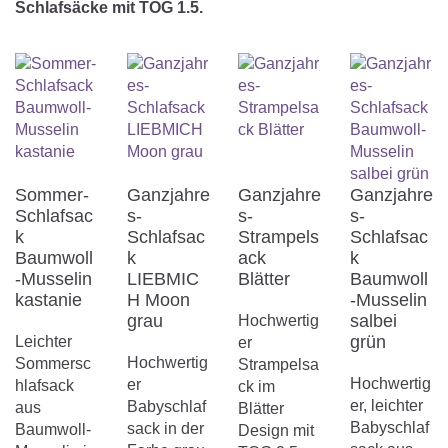
Schlafsäcke mit TOG 1.5.
Sommer-
Ganzjahre
Ganzjahre
Ganzjahre
Schlafsac
s-
s-
s-
k
Schlafsac
Strampels
Schlafsac
Baumwoll
k
ack
k
-Musselin
LIEBMIC
Blätter
Baumwoll
kastanie
H Moon
-Musselin
grau
salbei
Hochwertig
grün
Leichter
er
Hochwertig
Sommersc
Strampelsa
Hochwertig
er
hlafsack
ck im
er, leichter
Babyschlaf
aus
Blätter
Babyschlaf
sack in der
Baumwoll-
Design mit