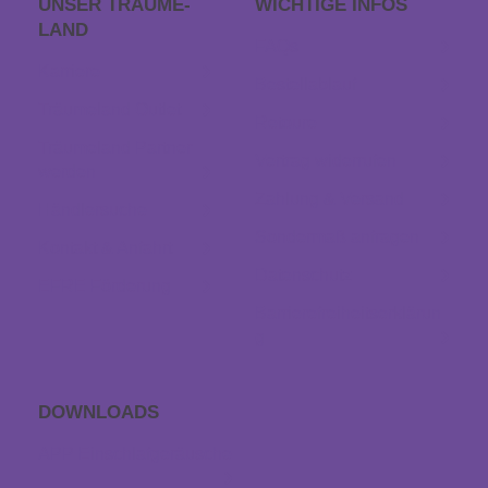
UNSER TRÄUME­
WICHTIGE INFOS
LAND
FAQs
Karriere
Bestellablauf
Träumeland Outlet
Retoure
Träumeland Partner
Vertrag widerrufen
werden
Zahlung & Versand
Händlersuche
Sondermaß anfragen
Kontakt & Anfahrt
Datenschutz
EFRE Förderung
Barrierefreiheitserklärun
g
DOWNLOADS
APP Einschlaf­geräusche