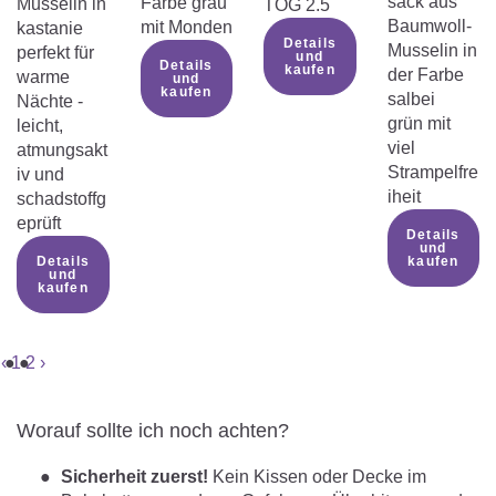
sack aus
Farbe grau
Musselin in
TOG 2.5
Baumwoll-
mit Monden
kastanie
Details
Musselin in
perfekt für
und
Details
kaufen
der Farbe
warme
und
kaufen
salbei
Nächte -
grün mit
leicht,
viel
atmungsakt
Strampelfre
iv und
iheit
schadstoffg
eprüft
Details
und
Details
kaufen
und
kaufen
‹
1
2
›
Worauf sollte ich noch achten?
Sicherheit zuerst!
Kein Kissen oder Decke im