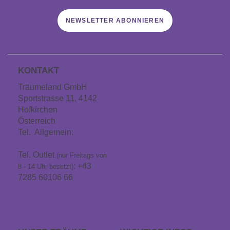
NEWSLETTER ABONNIEREN
KONTAKT
Träumeland GmbH
Sportstrasse 11, 4142
Hofkirchen
Österreich
Tel. Allgemein:
+43
7285 60106
Tel. Outlet
(nur Freitags von
: +43
8 - 14 Uhr besetzt)
7285 60106 66
info@traeumeland.com