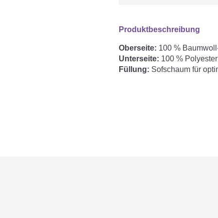
Produktbeschreibung
Oberseite:
100 % Baumwoll-J
Unterseite:
100 % Polyester
Füllung:
Sofschaum für opti
Das Babynest Home Air fiore
komfortablen Liegeplatz für
atmungsaktive 3D Luftpolster u
Wärmestau zu reduzieren. De
Halt und Liegekomfort als h
deinem Baby zusätzliche Ge
Unterboden schützt zuverläs
alltagstauglich.