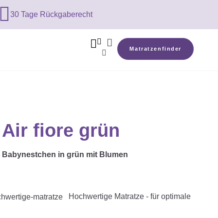

30 Tage Rückgaberecht



Matratzenfinder

Air fiore grün
e Babynestchen in grün mit Blumen
Hochwertige Matratze - für optimale