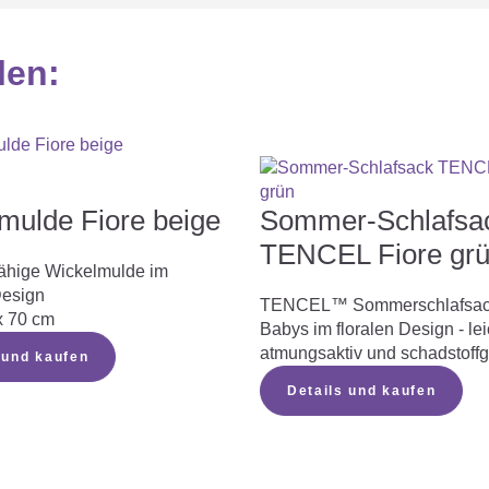
atmen und schwitzt weniger.
len
:
mulde Fiore beige
Sommer-Schlafsa
TENCEL Fiore gr
fähige Wickelmulde im
Design
TENCEL™ Sommerschlafsack
x 70 cm
Babys im floralen Design - lei
atmungsaktiv und schadstoffg
 und kaufen
Details und kaufen