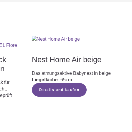
ck
Nest Home Air beige
ün
Das atmungsaktive Babynest in beige
Liegefläche:
65cm
 für
cht,
Details und kaufen
eprüft