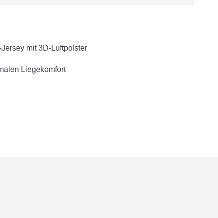
ersey mit 3D-Luftpolster
malen Liegekomfort
 grün bietet deinem Baby einen sicheren und
 entspannte Ruhephasen und Tagschlaf. Der
nterstützt die Luftzirkulation und hilft dabei,
r hochwertige Matratzenkern sorgt für spürbar mehr
erkömmliche Babynester. Eine stabile Umrandung gibt
borgenheit und Sicherheit. Der abwischbare
sig vor Feuchtigkeit und macht das Babynest besonders