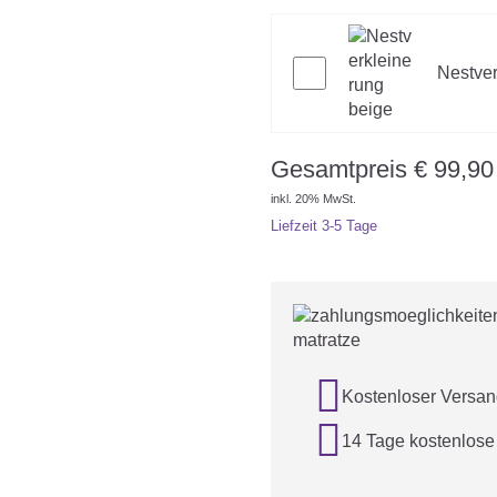
Nestver
Gesamtpreis
€
99,90
inkl. 20% MwSt.
Liefzeit
3-5 Tage

Kostenloser Versan

14 Tage kostenlos