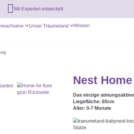

Mit Experten entwickelt
Wissen
rwachsene
Unser Träumeland
rung
Nest Home 
Das einzige atmungsaktiv
Liegefläche:
65cm
Alter:
0-7 Monate
Stütze