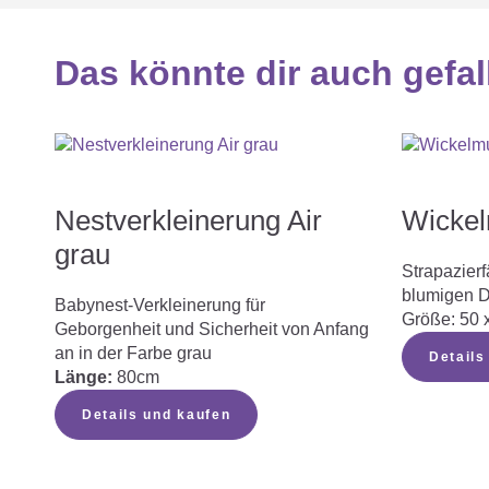
besonders für den Einsatz im Babybett.
Das könnte dir auch gefal
Nestverkleinerung Air
Wickel
grau
Strapazier
blumigen 
Babynest-Verkleinerung für
Größe: 50 
Geborgenheit und Sicherheit von Anfang
an in der Farbe grau
Details
Länge:
80cm
Details und kaufen