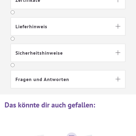
Zertifikate

Waschbar bei 60
Nicht bleichen
Grad
Lieferhinweis

Schontrockner
Nicht bügeln
Sicherheitshinweise

geeignet
Fragen und Antworten

Textilpflege
Bezug teilbar
Das könnte dir auch gefallen
: