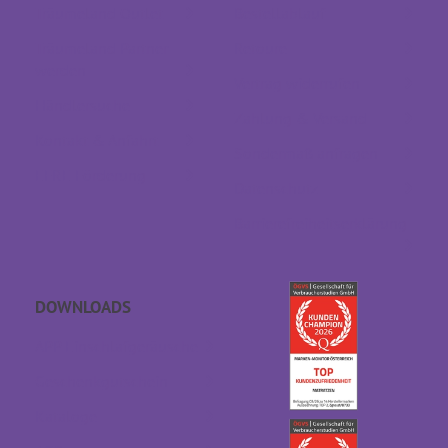
Träumeland Outlet
Bestellablauf
Träumeland Partner
Retoure
werden
Vertrag widerrufen
Händlersuche
Zahlung & Versand
Kontakt & Anfahrt
Sondermaß anfragen
EFRE Förderung
Datenschutz
Barrierefreiheitserklärung
DOWNLOADS
APP Einschlaf­geräusche
Geschenkgutschein
Kataloge