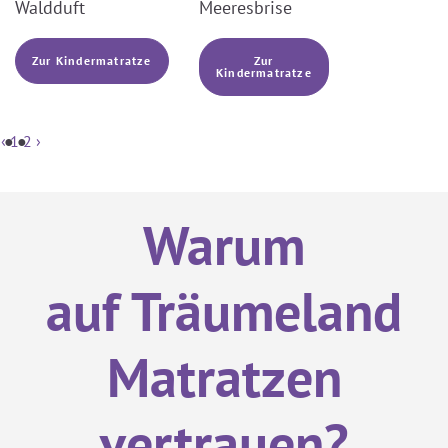
Waldduft
Meeresbrise
Zur Kindermatratze
Zur
Kindermatratze
‹
1
2
›
Warum
auf Träumeland
Matratzen
vertrauen?