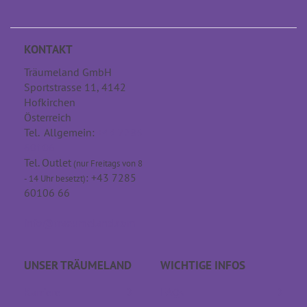
KONTAKT
Träumeland GmbH
Sportstrasse 11, 4142
Hofkirchen
Österreich
Tel. Allgemein:
+43 7285
60106
Tel. Outlet
(nur Freitags von 8
: +43 7285
- 14 Uhr besetzt)
60106 66
info@traeumeland.com
UNSER TRÄUME­LAND
WICHTIGE INFOS
Karriere
FAQs