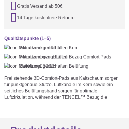

Gratis Versand ab 50€

14 Tage kostenfreie Retoure
Qualitätspunkte (1–5)
Matratzenkern





Matratzenbezug





Belüftung





Frei stehende 3D-Comfort-Pads aus Kaltschaum sorgen
für punktgenaue Stütze. Luftkanäle im Kern sowie ein
seitliches Belüftungsband sorgen für optimale
Luftzirkulation, während der TENCEL™ Bezug die
Feuchtigkeits- & Temperaturregulierung unterstützt.