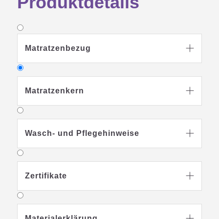
Produktdetails
Matratzenbezug

Matratzenkern

Wasch- und Pflegehinweise

Matratzenkern
Zertifikate

ausgezeichneter Liegekomfort durch
hochflexible 3D-comfort-pads aus
punktelastischem Kaltschaum, der
sich an den Körper anpasst und für
Materialerklärung
