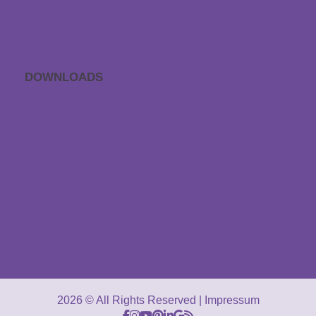
Barrierefreiheitserklärun
g
DOWNLOADS
APP Einschlaf­geräusche
Geschenkgutschein
Kataloge
AGB
Downloads
2026 © All Rights Reserved
Impressum