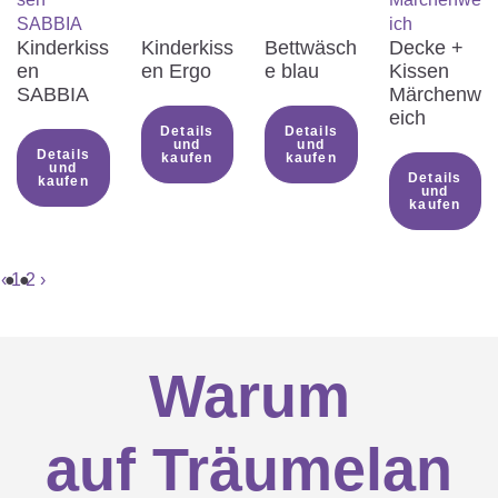
Kinderkiss
Kinderkiss
Bettwäsch
Decke +
en
en Ergo
e blau
Kissen
SABBIA
Märchenw
eich
Details
Details
und
und
Details
kaufen
kaufen
und
Details
kaufen
und
kaufen
‹
1
2
›
Warum
auf Träumelan