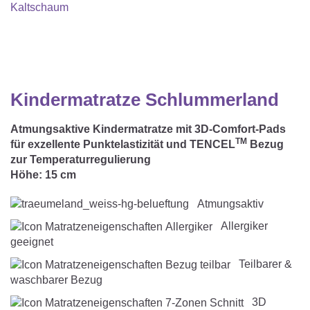
Matratzenschoner & -auflage
STILLKISSEN & STILLTUCH
Sommerschlafsack
Baby-Kuscheldecke
Ersatzbezug
Strampelsack
WICKELUNTERLAGEN
Krabbeldecke
Betteinsatz
Puck-Schlafsack
Kuschelkissen
TEXTILIEN
Kindermatratze Schlummerland
Innenschlafsack
Bettwäsche
ENTWICKLUNGSFÖRDERUNG
Atmungsaktive Kindermatratze mit 3D-Comfort-Pads
TM
für exzellente Punktelastizität und TENCEL
Bezug
Spannbettlaken
zur Temperaturregulierung
Höhe:
15 cm
Kuschelnest
ZUBEHÖR
Bettschlange
Atmungsaktiv
Spezialkissen
Dreieckstuch & Schnuffeltuch
GESCHENKGUTSCHEIN
Allergiker
Seitenlagerung
Mulltücher
geeignet
GESCHENKSETS & AKTIONEN
Teilbarer &
waschbarer Bezug
3D