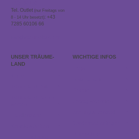
7285 60106
Tel. Outlet
(nur Freitags von
: +43
8 - 14 Uhr besetzt)
7285 60106 66
info@traeumeland.com
UNSER TRÄUME­
WICHTIGE INFOS
LAND
FAQs
Karriere
Bestellablauf
Träumeland Outlet
Retoure
Träumeland Partner
Vertrag widerrufen
werden
Zahlung & Versand
Händlersuche
Sondermaß anfragen
Kontakt & Anfahrt
Datenschutz
EFRE Förderung