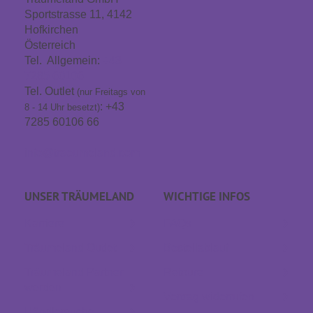
Sportstrasse 11, 4142
Hofkirchen
Österreich
Tel. Allgemein:
+43
7285 60106
Tel. Outlet
(nur Freitags von
: +43
8 - 14 Uhr besetzt)
7285 60106 66
info@traeumeland.com
UNSER TRÄUME­LAND
WICHTIGE INFOS
Karriere
FAQs
Träumeland Outlet
Bestellablauf
Träumeland Partner
Retoure
werden
Vertrag widerrufen
Händlersuche