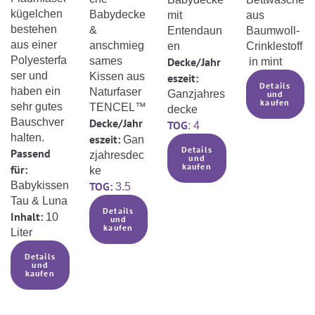
kügelchen
Babydecke
mit
aus
bestehen
&
Entendaun
Baumwoll-
aus einer
anschmieg
en
Crinklestoff
Polyesterfa
sames
Decke/Jahr
in mint
ser und
Kissen aus
eszeit:
Details
haben ein
Naturfaser
Ganzjahres
und
kaufen
sehr gutes
TENCEL™
decke
Bauschver
Decke/Jahr
TOG
: 4
halten.
eszeit:
Gan
Details
Passend
zjahresdec
und
kaufen
für:
ke
Babykissen
TOG:
3.5
Tau & Luna
Details
Inhalt:
10
und
kaufen
Liter
Details
und
kaufen