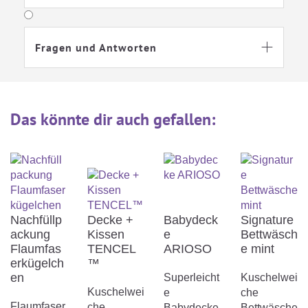
Fragen und Antworten

Das könnte dir auch gefallen
:
Nachfüllp
Decke +
Babydeck
Signature
ackung
Kissen
e
Bettwäsch
Flaumfas
TENCEL
ARIOSO
e mint
erkügelch
™
en
Superleicht
Kuschelwei
Kuschelwei
e
che
Flaumfaser
che
Babydecke
Bettwäsche