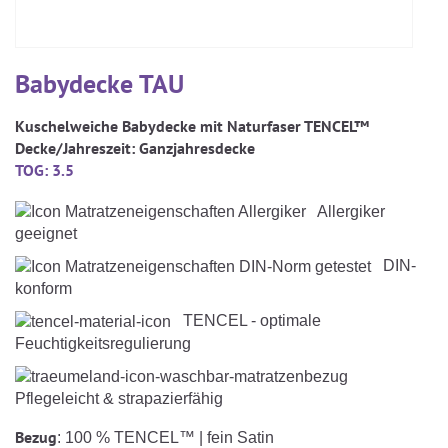
KARRIERE
Kinderdecken Und Kinderkissen
Matratzenschoner & -auflage
STILLKISSEN & STILLTUCH
Sommerschlafsack
Baby-Kuscheldecke
Ersatzbezug
Strampelsack
WICKELUNTERLAGEN
Babydecke TAU
Krabbeldecke
Betteinsatz
Puck-Schlafsack
Kuschelkissen
Kuschelweiche Babydecke mit Naturfaser TENCEL™
TEXTILIEN
Decke/Jahreszeit:
Ganzjahresdecke
Innenschlafsack
TOG
: 3.5
Bettwäsche
ENTWICKLUNGSFÖRDERUNG
Allergiker
Spannbettlaken
geeignet
Kuschelnest
ZUBEHÖR
Bettschlange
DIN-
konform
Spezialkissen
Dreieckstuch & Schnuffeltuch
GESCHENKGUTSCHEIN
TENCEL - optimale
Seitenlagerung
Feuchtigkeitsregulierung
Mulltücher
GESCHENKSETS & AKTIONEN
Pflegeleicht & strapazierfähig
Bezug
: 100 % TENCEL™ | fein Satin