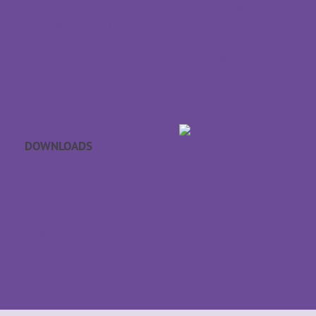
Zahlung & Versand
Kontakt & Anfahrt
Sondermaß anfragen
EFRE Förderung
Datenschutz
Barrierefreiheitserklärun
g
DOWNLOADS
APP Einschlaf­geräusche
Geschenkgutschein
Kataloge
AGB
Downloads