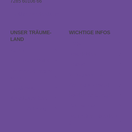
7285 60106 66
info@traeumeland.com
UNSER TRÄUME­
WICHTIGE INFOS
LAND
FAQs
Karriere
Bestellablauf
Träumeland Outlet
Retoure
Träumeland Partner
Vertrag widerrufen
werden
Zahlung & Versand
Händlersuche
Sondermaß anfragen
Kontakt & Anfahrt
Datenschutz
EFRE Förderung
Barrierefreiheitserklärun
g