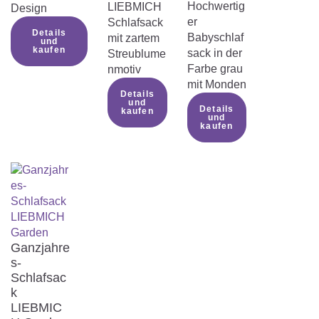
Hochwertig
LIEBMICH
Design
er
Schlafsack
Details
Babyschlaf
mit zartem
und
kaufen
sack in der
Streublume
Farbe grau
nmotiv
mit Monden
Details
und
Details
kaufen
und
kaufen
Ganzjahre
s-
Schlafsac
k
LIEBMIC