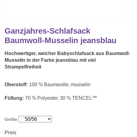
Matratzenschoner & -auflage
STILLKISSEN & STILLTUCH
Sommerschlafsack
Baby-Kuscheldecke
Ersatzbezug
Strampelsack
WICKELUNTERLAGEN
Krabbeldecke
Ganzjahres-Schlafsack
Betteinsatz
Puck-Schlafsack
Kuschelkissen
Baumwoll-Musselin jeansblau
TEXTILIEN
Innenschlafsack
Hochwertiger, weicher Babyschlafsack aus Baumwoll-
Bettwäsche
ENTWICKLUNGSFÖRDERUNG
Musselin in der Farbe jeansblau mit viel
Strampelfreiheit
Spannbettlaken
Kuschelnest
ZUBEHÖR
Bettschlange
Oberstoff:
100 % Baumwolle, musselin
Spezialkissen
Dreieckstuch & Schnuffeltuch
GESCHENKGUTSCHEIN
Füllung:
70 % Polyester, 30 % TENCEL™
Seitenlagerung
Mulltücher
GESCHENKSETS & AKTIONEN
Größe
Preis