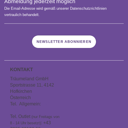
Abmeldung jederzeit möglich
Die Email-Adresse wird gemäß unserer Datenschutzrichtlinien
vertraulich behandelt.
NEWSLETTER ABONNIEREN
KONTAKT
Träumeland GmbH
Sportstrasse 11, 4142
Hofkirchen
Österreich
Tel. Allgemein:
+43
7285 60106
Tel. Outlet
(nur Freitags von
: +43
8 - 14 Uhr besetzt)