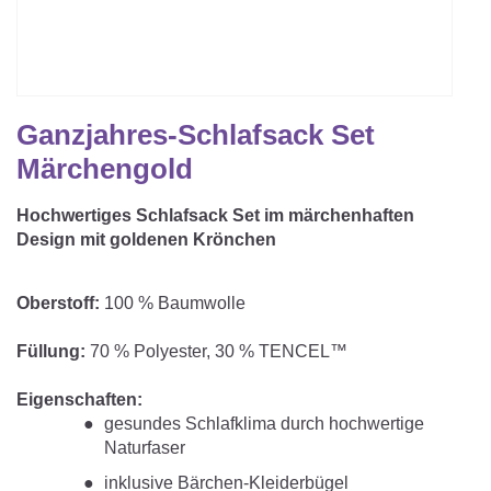
Matratzenschoner & -auflage
STILLKISSEN & STILLTUCH
Sommerschlafsack
Baby-Kuscheldecke
Ersatzbezug
Strampelsack
WICKELUNTERLAGEN
Krabbeldecke
Betteinsatz
Puck-Schlafsack
Ganzjahres-Schlafsack Set
Kuschelkissen
TEXTILIEN
Märchengold
Innenschlafsack
Bettwäsche
ENTWICKLUNGSFÖRDERUNG
Hochwertiges Schlafsack Set im märchenhaften
Design mit goldenen Krönchen
Spannbettlaken
Kuschelnest
ZUBEHÖR
Bettschlange
Oberstoff:
100 % Baumwolle
Spezialkissen
Dreieckstuch & Schnuffeltuch
GESCHENKGUTSCHEIN
Füllung:
70 % Polyester, 30 % TENCEL™
Seitenlagerung
Mulltücher
Eigenschaften:
GESCHENKSETS & AKTIONEN
gesundes Schlafklima durch hochwertige
Naturfaser
inklusive Bärchen-Kleiderbügel