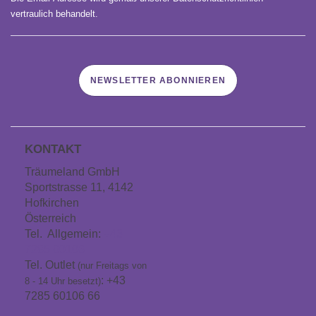
vertraulich behandelt.
NEWSLETTER ABONNIEREN
KONTAKT
Träumeland GmbH
Sportstrasse 11, 4142
Hofkirchen
Österreich
Tel. Allgemein:
+43
7285 60106
Tel. Outlet
(nur Freitags von
: +43
8 - 14 Uhr besetzt)
7285 60106 66