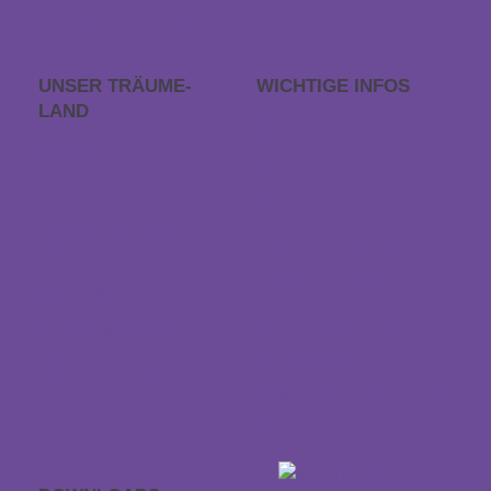
info@traeumeland.com
UNSER TRÄUME­
WICHTIGE INFOS
LAND
FAQs
Karriere
Bestellablauf
Träumeland Outlet
Retoure
Träumeland Partner
Vertrag widerrufen
werden
Zahlung & Versand
Händlersuche
Sondermaß anfragen
Kontakt & Anfahrt
Datenschutz
EFRE Förderung
Barrierefreiheitserklärun
g